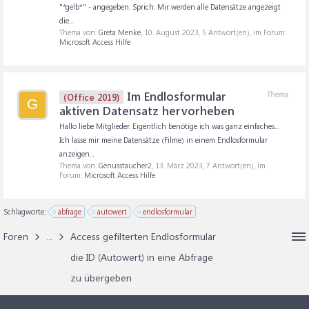
"*gelb*" - angegeben. Sprich: Mir werden alle Datensätze angezeigt
die...
Thema von:
Greta Menke
,
10. August 2023
, 5 Antwort(en), im Forum:
Microsoft Access Hilfe
Im Endlosformular
Thema
(Office 2019)
G
aktiven Datensatz hervorheben
Hallo liebe Mitglieder. Eigentlich benötige ich was ganz einfaches...
Ich lasse mir meine Datensätze (Filme) in einem Endlosformular
anzeigen....
Thema von:
Genusstaucher2
,
13. März 2023
, 7 Antwort(en), im
Forum:
Microsoft Access Hilfe
Schlagworte:
abfrage
autowert
endlosformular
Foren
...
Access gefilterten Endlosformular
die ID (Autowert) in eine Abfrage
zu übergeben