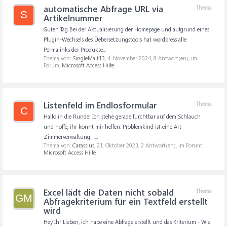
automatische Abfrage URL via
Thema
S
Artikelnummer
Guten Tag Bei der Aktualisierung der Homepage und aufgrund eines
Plugin-Wechsels des Üebersetzungstools hat wordpress alle
Permalinks der Produkte...
Thema von:
SingleMalt13
,
4. November 2024
, 8 Antwort(en), im
Forum:
Microsoft Access Hilfe
Listenfeld im Endlosformular
Thema
C
Hallo in die Runde! Ich stehe gerade furchtbar auf dem Schlauch
und hoffe, ihr könnt mir helfen: Problemkind ist eine Art
Zimmerverwaltung: -...
Thema von:
Carassius
,
21. Oktober 2023
, 2 Antwort(en), im Forum:
Microsoft Access Hilfe
Excel lädt die Daten nicht sobald
Thema
GM
Abfragekriterium für ein Textfeld erstellt
wird
Hey Ihr Lieben, ich habe eine Abfrage erstellt und das Kriterium - Wie