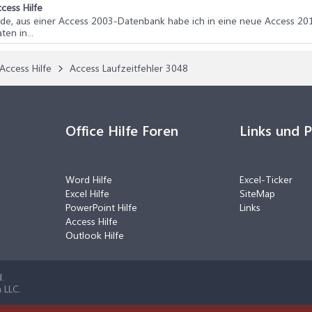
cess Hilfe
Runde, aus einer Access 2003-Datenbank habe ich in eine neue Access
en in...
Access Hilfe
Access Laufzeitfehler 3048
Office Hilfe Foren
Links und 
Word Hilfe
Excel-Ticker
Excel Hilfe
SiteMap
PowerPoint Hilfe
Links
Access Hilfe
Outlook Hilfe
.
 LLC.