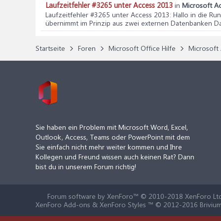
Laufzeitfehler #3265 unter Access 2013
in
Microsoft Ac
Laufzeitfehler #3265 unter Access 2013
: Hallo in die 
übernimmt im Prinzip aus zwei externen Datenbanken Dat
Startseite
Foren
Microsoft Office Hilfe
Microsoft 
Sie haben ein Problem mit Microsoft Word, Excel,
Outlook, Access, Teams oder PowerPoint mit dem
Sie einfach nicht mehr weiter kommen und Ihre
Kollegen und Freund wissen auch keinen Rat? Dann
bist du in unserem Forum richtig!
Forum software by XenForo™
© 2010-2018 XenForo Ltd
XenForo Add-ons & XenForo Styles ™ © 2012-2016 Brivium