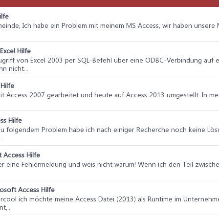
lfe
emeinde, Ich habe ein Problem mit meinem MS Access, wir haben unsere
Excel Hilfe
 Zugriff von Excel 2003 per SQL-Befehl über eine ODBC-Verbindung auf
n nicht...
Hilfe
 mit Access 2007 gearbeitet und heute auf Access 2013 umgestellt. In me
ss Hilfe
zu folgendem Problem habe ich nach einiger Recherche noch keine Lösun
..
 Access Hilfe
hier eine Fehlermeldung und weis nicht warum! Wenn ich den Teil zwisch
osoft Access Hilfe
*mrcool ich möchte meine Access Datei (2013) als Runtime im Unternehmen 
,...