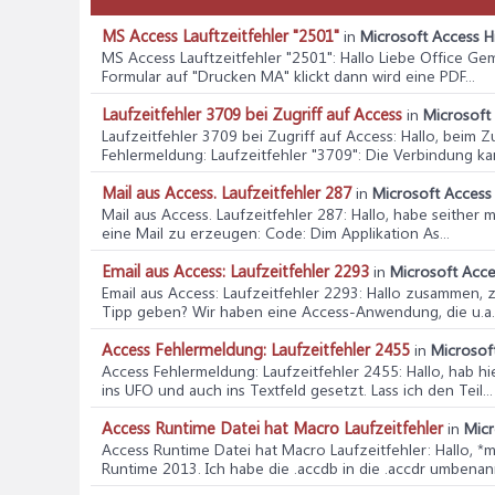
MS Access Lauftzeitfehler "2501"
in
Microsoft Access Hi
MS Access Lauftzeitfehler "2501"
: Hallo Liebe Office G
Formular auf "Drucken MA" klickt dann wird eine PDF...
Laufzeitfehler 3709 bei Zugriff auf Access
in
Microsoft 
Laufzeitfehler 3709 bei Zugriff auf Access
: Hallo, beim
Fehlermeldung: Laufzeitfehler "3709": Die Verbindung kan
Mail aus Access. Laufzeitfehler 287
in
Microsoft Access 
Mail aus Access. Laufzeitfehler 287
: Hallo, habe seither
eine Mail zu erzeugen: Code: Dim Applikation As...
Email aus Access: Laufzeitfehler 2293
in
Microsoft Acce
Email aus Access: Laufzeitfehler 2293
: Hallo zusammen, 
Tipp geben? Wir haben eine Access-Anwendung, die u.a..
Access Fehlermeldung: Laufzeitfehler 2455
in
Microsoft
Access Fehlermeldung: Laufzeitfehler 2455
: Hallo, hab 
ins UFO und auch ins Textfeld gesetzt. Lass ich den Teil...
Access Runtime Datei hat Macro Laufzeitfehler
in
Micr
Access Runtime Datei hat Macro Laufzeitfehler
: Hallo, 
Runtime 2013. Ich habe die .accdb in die .accdr umbenannt