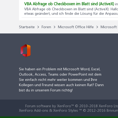
VBA Abfrage ob Checkboxen im Blatt sind (ActiveX)
i
VBA Abfrage ob Checkboxen im Blatt sind (ActiveX)
: Hal
etwas geändert, und ich finde die Lösung für die Anpassu
Startseite
Foren
Microsoft Office Hilfe
Microsoft 
Sie haben ein Problem mit Microsoft Word, Excel,
Outlook, Access, Teams oder PowerPoint mit dem
Sie einfach nicht mehr weiter kommen und Ihre
Kollegen und Freund wissen auch keinen Rat? Dann
bist du in unserem Forum richtig!
Forum software by XenForo™
© 2010-2018 XenForo Ltd
XenForo Add-ons & XenForo Styles ™ © 2012-2016 Brivium