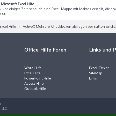
n
Microsoft Excel Hilfe
lo, vor einiger Zeit habe ich eine Excel-Mappe mit Makros erstellt, die so
ng...
Excel Hilfe
ActiveX Mehrere Checkboxen abfragen bei Button onclic
Office Hilfe Foren
Links und 
Word Hilfe
Excel-Ticker
Excel Hilfe
SiteMap
PowerPoint Hilfe
Links
Access Hilfe
Outlook Hilfe
.
 LLC.