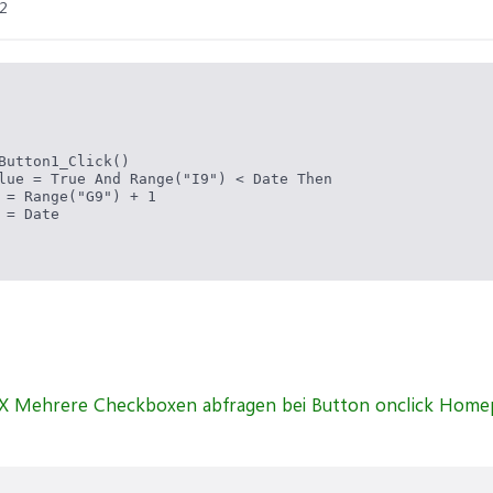
2
Button1_Click()

lue = True And Range("I9") < Date Then

 = Range("G9") + 1

 = Date
