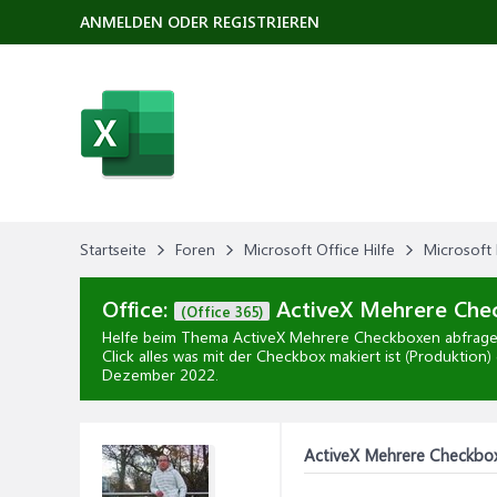
ANMELDEN ODER REGISTRIEREN
Startseite
Foren
Microsoft Office Hilfe
Microsoft 
Office:
ActiveX Mehrere Chec
(Office 365)
Helfe beim Thema
ActiveX Mehrere Checkboxen abfragen
Click alles was mit der Checkbox makiert ist (Produktion)
Dezember 2022
.
ActiveX Mehrere Checkbox