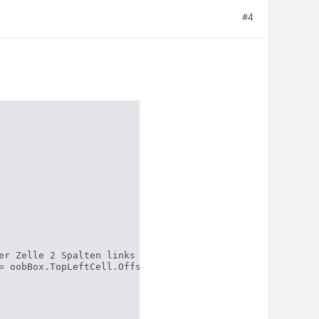
#4
er Zelle 2 Spalten links davon um 1 erhöhen

= oobBox.TopLeftCell.Offset(0, -2) + 1
