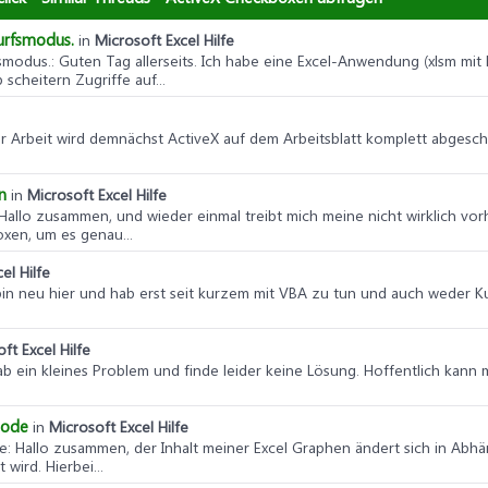
urfsmodus.
in
Microsoft Excel Hilfe
smodus.
: Guten Tag allerseits. Ich habe eine Excel-Anwendung (xlsm mit
scheitern Zugriffe auf...
er Arbeit wird demnächst ActiveX auf dem Arbeitsblatt komplett abgeschal
n
in
Microsoft Excel Hilfe
 Hallo zusammen, und wieder einmal treibt mich meine nicht wirklich v
xen, um es genau...
el Hilfe
 bin neu hier und hab erst seit kurzem mit VBA zu tun und auch weder Ku
ft Excel Hilfe
 hab ein kleines Problem und finde leider keine Lösung. Hoffentlich kan
Code
in
Microsoft Excel Hilfe
de
: Hallo zusammen, der Inhalt meiner Excel Graphen ändert sich in Abh
wird. Hierbei...