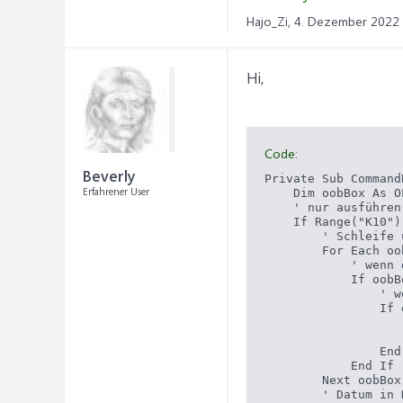
Hajo_Zi,
4. Dezember 2022
Hi,
Code:
Beverly
Private Sub Command
Erfahrener User
    Dim oobBox As O
    ' nur ausführen
    If Range("K10")
        ' Schleife 
        For Each oo
            ' wenn 
            If oobB
                ' w
                If 
                   
                   
                End 
            End If

        Next oobBox

        ' Datum in 