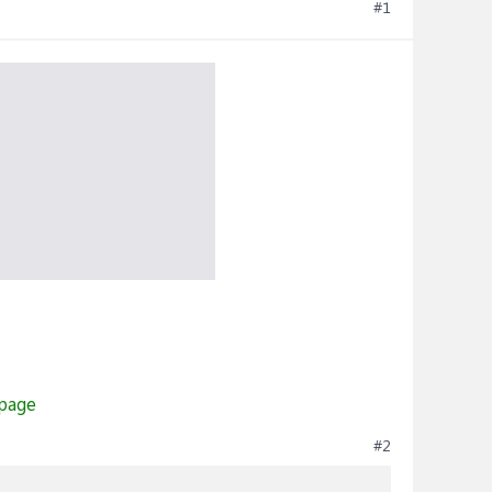
#1
#2