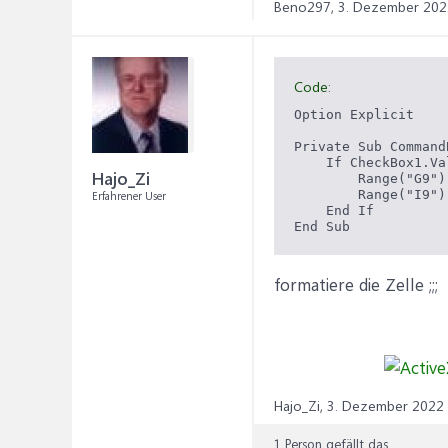
Beno297,
3. Dezember 202
Code:
Option Explicit

Private Sub Command
    If CheckBox1.Va
Hajo_Zi
        Range("G9")
        Range("I9")
Erfahrener User
    End If

formatiere die Zelle ;;;
Hajo_Zi,
3. Dezember 2022
1 Person gefällt das.