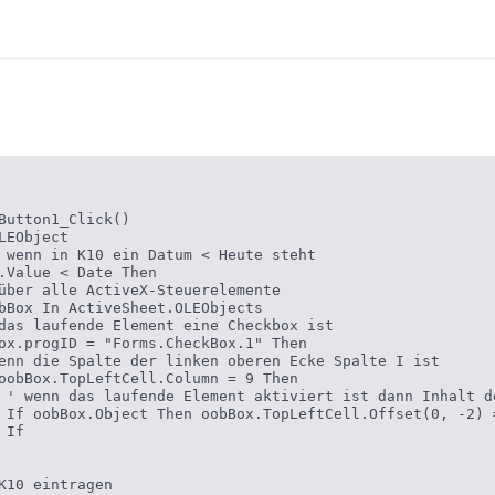
Button1_Click()

LEObject

 wenn in K10 ein Datum < Heute steht

.Value < Date Then

über alle ActiveX-Steuerelemente

bBox In ActiveSheet.OLEObjects

das laufende Element eine Checkbox ist

ox.progID = "Forms.CheckBox.1" Then

enn die Spalte der linken oberen Ecke Spalte I ist

oobBox.TopLeftCell.Column = 9 Then

 ' wenn das laufende Element aktiviert ist dann Inhalt d
 If oobBox.Object Then oobBox.TopLeftCell.Offset(0, -2) 
If

K10 eintragen
