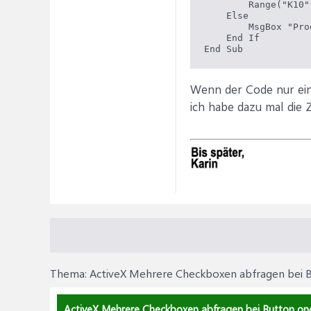
        Range("K10"
    Else

        MsgBox "Pro
    End If

Wenn der Code nur ein
ich habe dazu mal die 
Thema:
ActiveX Mehrere Checkboxen abfragen bei B
ActiveX Mehrere Checkboxen abfragen bei Button oncl