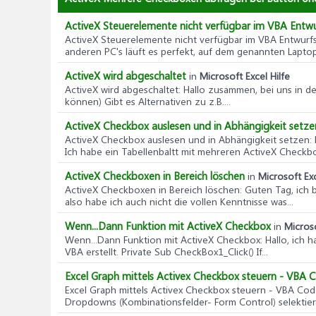
ActiveX Steuerelemente nicht verfügbar im VBA Entw
ActiveX Steuerelemente nicht verfügbar im VBA Entwurf
anderen PC's läuft es perfekt, auf dem genannten Laptop 
ActiveX wird abgeschaltet
in
Microsoft Excel Hilfe
ActiveX wird abgeschaltet
: Hallo zusammen, bei uns in d
können) Gibt es Alternativen zu z.B....
ActiveX Checkbox auslesen und in Abhängigkeit setze
ActiveX Checkbox auslesen und in Abhängigkeit setzen
:
Ich habe ein Tabellenbaltt mit mehreren ActiveX Checkbo
ActiveX Checkboxen in Bereich löschen
in
Microsoft Exc
ActiveX Checkboxen in Bereich löschen
: Guten Tag, ich
also habe ich auch nicht die vollen Kenntnisse was...
Wenn...Dann Funktion mit ActiveX Checkbox
in
Microso
Wenn...Dann Funktion mit ActiveX Checkbox
: Hallo, ich
VBA erstellt. Private Sub CheckBox1_Click() If...
Excel Graph mittels Activex Checkbox steuern - VBA 
Excel Graph mittels Activex Checkbox steuern - VBA Co
Dropdowns (Kombinationsfelder- Form Control) selektiert 