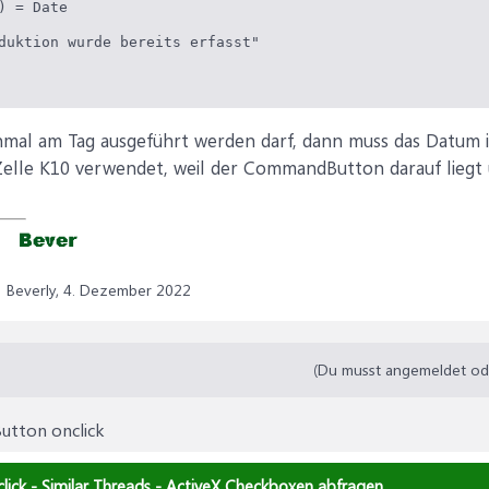
) = Date

duktion wurde bereits erfasst"

mal am Tag ausgeführt werden darf, dann muss das Datum i
Zelle K10 verwendet, weil der CommandButton darauf liegt 
Beverly,
4. Dezember 2022
(Du musst angemeldet oder
utton onclick
ick - Similar Threads - ActiveX Checkboxen abfragen