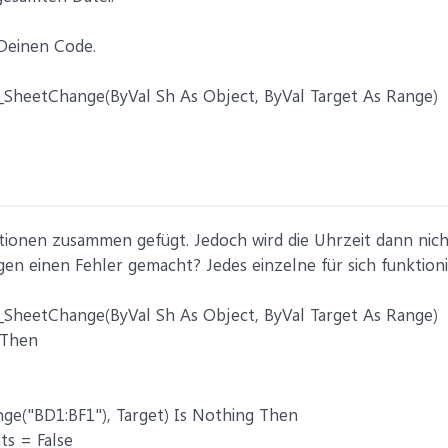
Deinen Code.
SheetChange(ByVal Sh As Object, ByVal Target As Range)
tionen zusammen gefügt. Jedoch wird die Uhrzeit dann nich
n einen Fehler gemacht? Jedes einzelne für sich funktioni
SheetChange(ByVal Sh As Object, ByVal Target As Range)
 Then
nge("BD1:BF1"), Target) Is Nothing Then
ts = False