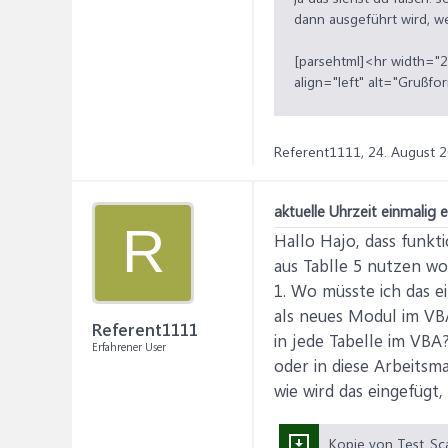
dann ausgeführt wird, we
[parsehtml]<hr width="2
align="left" alt="Grußf
hilfe.com/support/styles
Referent1111,
24. August 
aktuelle Uhrzeit einmalig
R
Hallo Hajo, dass funkt
aus Tablle 5 nutzen wol
1. Wo müsste ich das ei
als neues Modul im VB
Referent1111
in jede Tabelle im VBA
Erfahrener User
oder in diese Arbeits
wie wird das eingefügt,