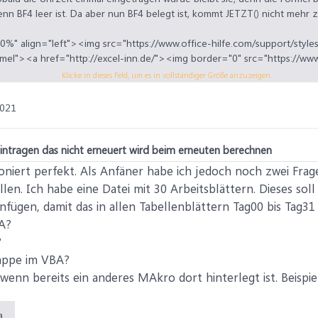
nn BF4 leer ist. Da aber nun BF4 belegt ist, kommt JETZT() nicht mehr 
0%" align="left"><img src="https://www.office-hilfe.com/support/styles
ormel"><a href="http://excel-inn.de/"><img border="0" src="https://www
/hajo/logo1.gif" height=35" align="middle" alt="Beverly's Excel - Inn"><
Klicke in dieses Feld, um es in vollständiger Größe anzuzeigen.
2021
 eintragen das nicht erneuert wird beim erneuten berechnen
ioniert perfekt. Als Anfäner habe ich jedoch noch zwei Fra
len. Ich habe eine Datei mit 30 Arbeitsblättern. Dieses soll
nfügen, damit das in allen Tabellenblättern Tag00 bis Tag31 
A?
?
mappe im VBA?
 wenn bereits ein anderes MAkro dort hinterlegt ist. Beispie
Kopie von Test_Scanner_Erfassung_neu5_m_Uhrzeit .xlsm (697 KB)