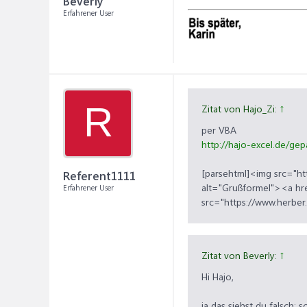
Beverly
Erfahrener User
R
Zitat von Hajo_Zi:
↑
per VBA
http://hajo-excel.de/ge
[parsehtml]<img src="htt
Referent1111
alt="Grußformel"><a hre
Erfahrener User
src="https://www.herber
Zitat von Beverly:
↑
Hi Hajo,
ja das siehst du falsch: