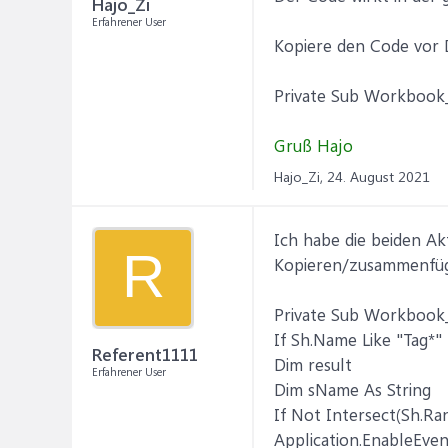
Hajo_Zi
Erfahrener User
Kopiere den Code vor 
Private Sub Workbook_
Gruß Hajo
Hajo_Zi,
24. August 2021
Ich habe die beiden Ak
R
Kopieren/zusammenfüge
Private Sub Workbook_
If Sh.Name Like "Tag*"
Referent1111
Dim result
Erfahrener User
Dim sName As String
If Not Intersect(Sh.Ra
Application.EnableEven