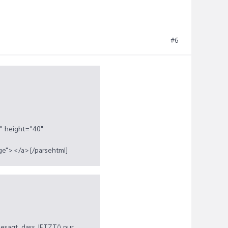
#6
e" height="40"
age"></a>[/parsehtml]
besagt, dass JETZT() nur