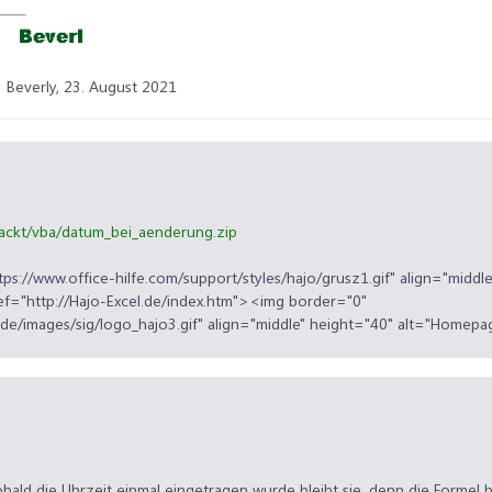
Beverly,
23. August 2021
packt/vba/datum_bei_aenderung.zip
ps://www.office-hilfe.com/support/styles/hajo/grusz1.gif" align="middl
f="http://Hajo-Excel.de/index.htm"><img border="0"
.de/images/sig/logo_hajo3.gif" align="middle" height="40" alt="Homep
 sobald die Uhrzeit einmal eingetragen wurde bleibt sie, denn die Formel 