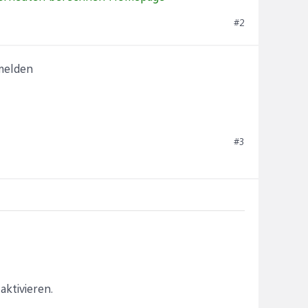
#2
 melden
#3
ktivieren.