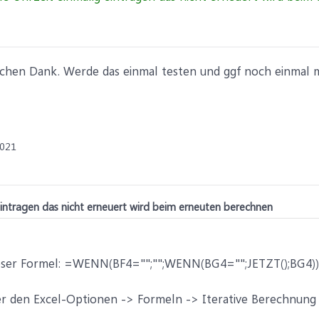
lichen Dank. Werde das einmal testen und ggf noch einmal
2021
 eintragen das nicht erneuert wird beim erneuten berechnen
ieser Formel: =WENN(BF4="";"";WENN(BG4="";JETZT();BG4))
r den Excel-Optionen -> Formeln -> Iterative Berechnung a