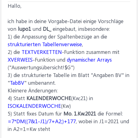
Hallo,
ich habe in deine Vorgabe-Datei einige Vorschläge
von
lupo1
und
DL_
eingebaut, insbesondere:
1) die Anpassung der Spaltenbezüge an die
strukturierten Tabellenverweise
,
2) die
TEXTVERKETTEN
-Funktion zusammen mit
XVERWEIS
-Funktion und
dynamischer Arrays
("Auswertungsübersicht!$G")
3) die strukturierte Tabelle im Blatt "Angaben BV" in
"
TabBV
" umbenannt.
Kleinere Änderungen:
4) Statt
KALENDERWOCHE
(Kw;21) in
ISOKALENDERWOCHE
(Kw)
5) Statt fixes Datum für
Mo. 1.Kw.2021
die Formel:
=7*DM((7&1-J1)/7+A2;)+177
, wobei in J1=2021 und
in A2=1=Kw steht