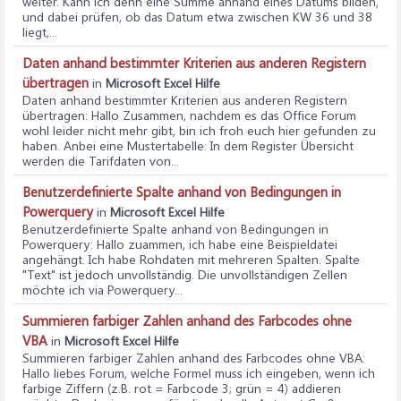
weiter. Kann ich denn eine Summe anhand eines Datums bilden,
und dabei prüfen, ob das Datum etwa zwischen KW 36 und 38
liegt,...
Daten anhand bestimmter Kriterien aus anderen Registern
übertragen
in
Microsoft Excel Hilfe
Daten anhand bestimmter Kriterien aus anderen Registern
übertragen
: Hallo Zusammen, nachdem es das Office Forum
wohl leider nicht mehr gibt, bin ich froh euch hier gefunden zu
haben. Anbei eine Mustertabelle: In dem Register Übersicht
werden die Tarifdaten von...
Benutzerdefinierte Spalte anhand von Bedingungen in
Powerquery
in
Microsoft Excel Hilfe
Benutzerdefinierte Spalte anhand von Bedingungen in
Powerquery
: Hallo zuammen, ich habe eine Beispieldatei
angehängt. Ich habe Rohdaten mit mehreren Spalten. Spalte
"Text" ist jedoch unvollständig. Die unvollständigen Zellen
möchte ich via Powerquery...
Summieren farbiger Zahlen anhand des Farbcodes ohne
VBA
in
Microsoft Excel Hilfe
Summieren farbiger Zahlen anhand des Farbcodes ohne VBA
:
Hallo liebes Forum, welche Formel muss ich eingeben, wenn ich
farbige Ziffern (z.B. rot = Farbcode 3; grün = 4) addieren