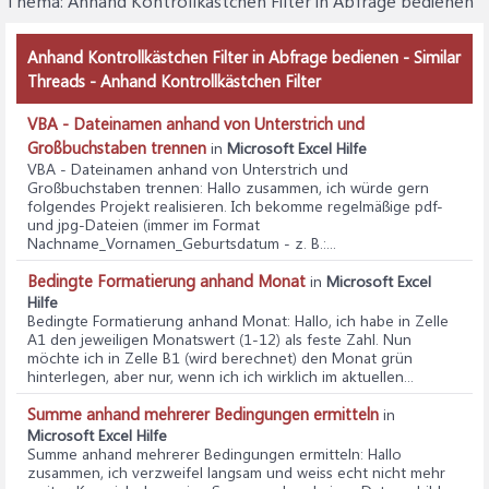
Thema:
Anhand Kontrollkästchen Filter in Abfrage bedienen
Anhand Kontrollkästchen Filter in Abfrage bedienen - Similar
Threads - Anhand Kontrollkästchen Filter
VBA - Dateinamen anhand von Unterstrich und
Großbuchstaben trennen
in
Microsoft Excel Hilfe
VBA - Dateinamen anhand von Unterstrich und
Großbuchstaben trennen
: Hallo zusammen, ich würde gern
folgendes Projekt realisieren. Ich bekomme regelmäßige pdf-
und jpg-Dateien (immer im Format
Nachname_Vornamen_Geburtsdatum - z. B.:...
Bedingte Formatierung anhand Monat
in
Microsoft Excel
Hilfe
Bedingte Formatierung anhand Monat
: Hallo, ich habe in Zelle
A1 den jeweiligen Monatswert (1-12) als feste Zahl. Nun
möchte ich in Zelle B1 (wird berechnet) den Monat grün
hinterlegen, aber nur, wenn ich ich wirklich im aktuellen...
Summe anhand mehrerer Bedingungen ermitteln
in
Microsoft Excel Hilfe
Summe anhand mehrerer Bedingungen ermitteln
: Hallo
zusammen, ich verzweifel langsam und weiss echt nicht mehr