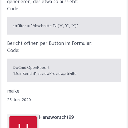
generieren, der etwa so aussieht:
Code:
strFilter = "Abschnitte IN ('A', 'C', 'X')"
Bericht öffnen per Button im Formular:
Code:
DoCmd.OpenReport
"DeinBericht",acviewPreview,,strFilter
maike
25. Juni 2020
Hansworscht99