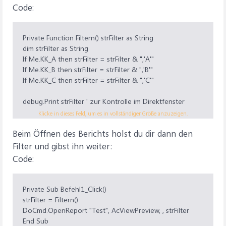
Code:
Private Function Filtern() strFilter as String
dim strFilter as String
If Me.KK_A then strFilter = strFilter & ",'A'"
If Me.KK_B then strFilter = strFilter & ",'B'"
If Me.KK_C then strFilter = strFilter & ",'C'"
debug.Print strFilter ' zur Kontrolle im Direktfenster
(strg+g)
Klicke in dieses Feld, um es in vollständiger Größe anzuzeigen.
Beim Öffnen des Berichts holst du dir dann den
if len(strFilter) > 0 then
Filtern = "Abschnitte IN (" & mid(strFilter,2) & ")"
Filter und gibst ihn weiter:
Else
Code:
Filtern = ""
End if
End Function
Private Sub Befehl1_Click()
strFilter = Filtern()
DoCmd.OpenReport "Test", AcViewPreview, , strFilter
End Sub