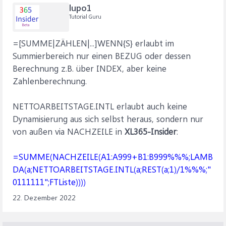
lupo1
Tutorial Guru
=[SUMME|ZÄHLEN|...]WENN{S} erlaubt im
Summierbereich nur einen BEZUG oder dessen
Berechnung z.B. über INDEX, aber keine
Zahlenberechnung.
NETTOARBEITSTAGE.INTL erlaubt auch keine
Dynamisierung aus sich selbst heraus, sondern nur
von außen via NACHZEILE in
XL365-Insider
:
=SUMME(NACHZEILE(A1:A999+B1:B999%%%;LAMB
DA(a;NETTOARBEITSTAGE.INTL(a;REST(a;1)/1%%%;"
0111111";FTListe))))
22. Dezember 2022