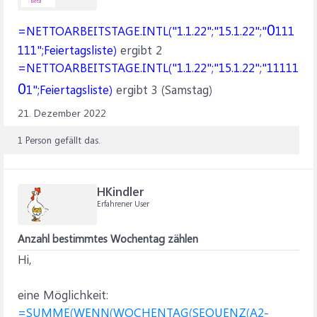
0
=NETTOARBEITSTAGE.INTL("1.1.22";"15.1.22";"
111
111";Feiertagsliste)
ergibt 2
=NETTOARBEITSTAGE.INTL("1.1.22";"15.1.22";"11111
0
1";Feiertagsliste)
ergibt 3 (Samstag)
21. Dezember 2022
1 Person gefällt das.
HKindler
Erfahrener User
Anzahl bestimmtes Wochentag zählen
Hi,
eine Möglichkeit:
=SUMME(WENN(WOCHENTAG(SEQUENZ(A2-