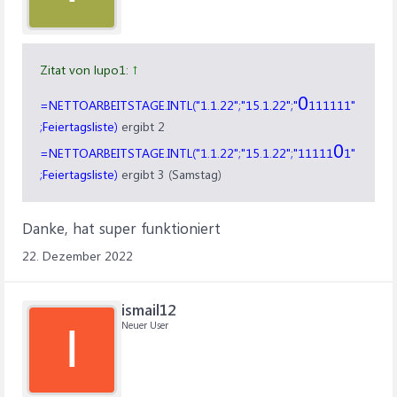
Zitat von lupo1:
↑
0
=NETTOARBEITSTAGE.INTL("1.1.22";"15.1.22";"
111111"
;Feiertagsliste)
ergibt 2
0
=NETTOARBEITSTAGE.INTL("1.1.22";"15.1.22";"11111
1"
;Feiertagsliste)
ergibt 3 (Samstag)
Danke, hat super funktioniert
22. Dezember 2022
ismail12
Neuer User
I