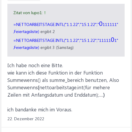
Zitat von lupo1:
↑
0
=NETTOARBEITSTAGE.INTL("1.1.22";"15.1.22";"
111111"
;Feiertagsliste)
ergibt 2
0
=NETTOARBEITSTAGE.INTL("1.1.22";"15.1.22";"11111
1"
;Feiertagsliste)
ergibt 3 (Samstag)
Ich habe noch eine Bitte.
wie kann ich diese Funktion in der Funktion
Summewenns() als summe_bereich benutzen, Also
Summewenns
(
nettoarbeitstage.int(für mehere
Zeilen mit Anfangsdatum und Enddatum);.....
)
ich bandanke mich im Voraus.
22. Dezember 2022