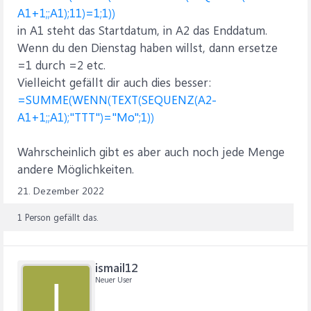
A1+1;;A1);11)=1;1))
in A1 steht das Startdatum, in A2 das Enddatum.
Wenn du den Dienstag haben willst, dann ersetze
=1 durch =2 etc.
Vielleicht gefällt dir auch dies besser:
=SUMME(WENN(TEXT(SEQUENZ(A2-
A1+1;;A1);"TTT")="Mo";1))
Wahrscheinlich gibt es aber auch noch jede Menge
andere Möglichkeiten.
21. Dezember 2022
1 Person gefällt das.
ismail12
Neuer User
I