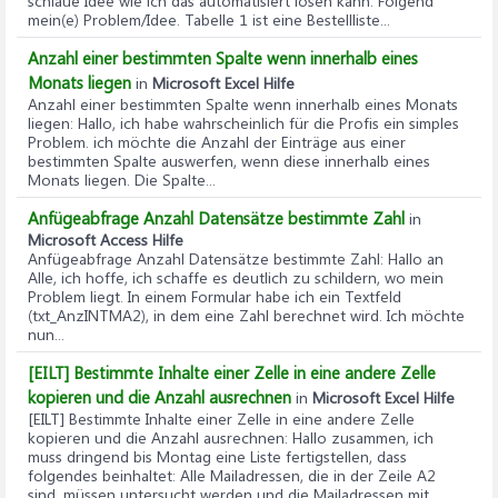
schlaue Idee wie ich das automatisiert lösen kann. Folgend
mein(e) Problem/Idee. Tabelle 1 ist eine Bestellliste...
Anzahl einer bestimmten Spalte wenn innerhalb eines
Monats liegen
in
Microsoft Excel Hilfe
Anzahl einer bestimmten Spalte wenn innerhalb eines Monats
liegen
: Hallo, ich habe wahrscheinlich für die Profis ein simples
Problem. ich möchte die Anzahl der Einträge aus einer
bestimmten Spalte auswerfen, wenn diese innerhalb eines
Monats liegen. Die Spalte...
Anfügeabfrage Anzahl Datensätze bestimmte Zahl
in
Microsoft Access Hilfe
Anfügeabfrage Anzahl Datensätze bestimmte Zahl
: Hallo an
Alle, ich hoffe, ich schaffe es deutlich zu schildern, wo mein
Problem liegt. In einem Formular habe ich ein Textfeld
(txt_AnzINTMA2), in dem eine Zahl berechnet wird. Ich möchte
nun...
[EILT] Bestimmte Inhalte einer Zelle in eine andere Zelle
kopieren und die Anzahl ausrechnen
in
Microsoft Excel Hilfe
[EILT] Bestimmte Inhalte einer Zelle in eine andere Zelle
kopieren und die Anzahl ausrechnen
: Hallo zusammen, ich
muss dringend bis Montag eine Liste fertigstellen, dass
folgendes beinhaltet: Alle Mailadressen, die in der Zeile A2
sind, müssen untersucht werden und die Mailadressen mit...