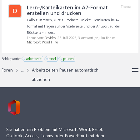
Lern-/Karteikarten im A7-Format
Thema
D
erstellen und drucken
Hallo zusammen, kurz zu meinem Projekt: - Lernkarten im A7-
Format mit Fragen auf der Vorderseite und der Antwort auf der
Rückseite - in der...
Thema von:
Davidav
,
26. Juli 2025
, 3 Antwort(en), im Forum:
Microsoft Word Hilfe
Schlagworte:
arbeitszeit
excel
pausen
Foren
...
Arbeitszeiten Pausen automatisch
abziehen
Sie haben ein Problem mit Microsoft Word, Excel,
Outlook, Access, Teams oder PowerPoint mit dem