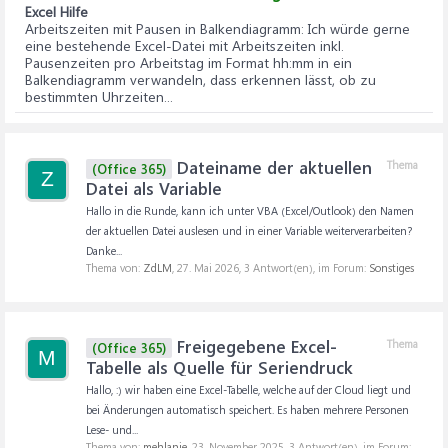
Excel Hilfe
Arbeitszeiten mit Pausen in Balkendiagramm
: Ich würde gerne
eine bestehende Excel-Datei mit Arbeitszeiten inkl.
Pausenzeiten pro Arbeitstag im Format hh:mm in ein
Balkendiagramm verwandeln, dass erkennen lässt, ob zu
bestimmten Uhrzeiten...
Dateiname der aktuellen
Thema
(Office 365)
Z
Datei als Variable
Hallo in die Runde, kann ich unter VBA (Excel/Outlook) den Namen
der aktuellen Datei auslesen und in einer Variable weiterverarbeiten?
Danke...
Thema von:
ZdLM
,
27. Mai 2026
, 3 Antwort(en), im Forum:
Sonstiges
Freigegebene Excel-
Thema
(Office 365)
M
Tabelle als Quelle für Seriendruck
Hallo, :) wir haben eine Excel-Tabelle, welche auf der Cloud liegt und
bei Änderungen automatisch speichert. Es haben mehrere Personen
Lese- und...
Thema von:
mehlanie
,
23. November 2025
, 3 Antwort(en), im Forum: