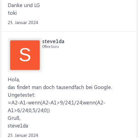
Danke und LG
toki
25. Januar 2024
steve1da
Office Guru
S
Hola,
das findet man doch tausendfach bei Google.
Ungetestet:
=A2-A1-wenn(A2-A1>9/24;1/24;wenn(A2-
A1>6/24;0,5/24;0))
Gruß,
steve1da
25. Januar 2024