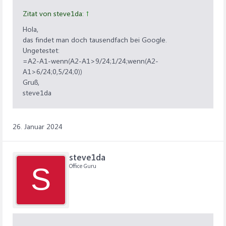
Zitat von steve1da:
↑
Hola,
das findet man doch tausendfach bei Google.
Ungetestet:
=A2-A1-wenn(A2-A1>9/24;1/24;wenn(A2-
A1>6/24;0,5/24;0))
Gruß,
steve1da
26. Januar 2024
steve1da
Office Guru
S