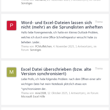
Sonstiges
Word- und Excel-Dateien lassen sich
Thema
P
nicht (mehr) an die Sprunglisten anheften
Hallo liebe Forengemeinde, ich hatte ein kleines Outlook-Problem,
welches ich durch eine Office-Schnellreparatur versucht habe zu
beheben. Leider...
Thema von:
PCMuffelchen
,
4. November 2025
, 1 Antwort(en), im
Forum:
Sonstiges
Excel Datei überschrieben (bzw. alte
Thema
M
Version synchronisiert)
Liebe Profis, ich habe folgendes Problem: nach dem Öffnen einer sehr
wichtigen Datei hat mein Notebook plötzlich etwas von
"synchronisieren der...
Thema von:
mira1508
,
12. Oktober 2025
, 1 Antwort(en), im Forum:
Microsoft Excel Hilfe