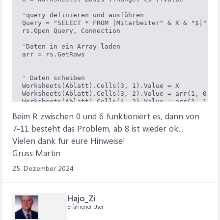
'query definieren und ausführen

Query = "SELECT * FROM [Mitarbeiter" & X & "$]"

rs.Open Query, Connection

'Daten in ein Array laden

arr = rs.GetRows

' Daten scheiben

Worksheets(Ablatt).Cells(3, 1).Value = X

Worksheets(Ablatt).Cells(3, 2).Value = arr(1, 0)

Worksheets(Ablatt).Cells(4, 2).Value = arr(1, 1) & 
Worksheets(Ablatt).Cells(5, 2).Value = arr(1, 3) & 
Beim R zwischen 0 und 6 funktioniert es, dann von
Worksheets(Ablatt).Cells(6, 2).Value = arr(1, 5) & 
Worksheets(Ablatt).Cells(3, 5).Value = arr(1, 14)

7-11 besteht das Problem, ab 8 ist wieder ok...
Worksheets(Ablatt).Cells(4, 5).Value = arr(1, 15)

Vielen dank für eure Hinweise!
For R = 0 To 30

Gruss Martin
Worksheets(Ablatt).Cells(10, R + 1).Value = arr(R, 
Next R

25. Dezember 2024
rs.Close

End1:

Hajo_Zi
'Connection schliessen

Erfahrener User
Connection.Close

'Application.ScreenUpdating = True
