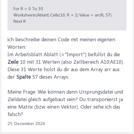
For R = 0 To 30
Worksheets(Ablatt).Cells(10, R + 1).Value = arr(R, 57)
Next R
ich beschreibe deinen Code mit meinen eigenen
Worten:
Im Arbeitsblatt Ablatt (="Import") befüllst du die
Zeile
10 mit 31 Werten (also Zellbereich A10:AE10).
Diese 31 Werte holst du dir aus dem Array arr aus
der
Spalte
57 dieses Arrays.
Meine Frage: Wie können dann Ursprungsdatei und
Zieldatei gleich aufgebaut sein? Du transponierst ja
eine Matrix (bzw. einen Vektor). Oder sehe ich das
falsch?
25. Dezember 2024