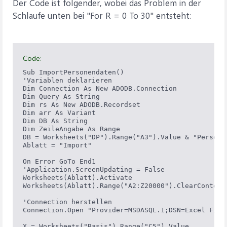
Der Code ist folgender, wobei das Problem in der
Schlaufe unten bei "For R = 0 To 30" entsteht:
Code:
Sub ImportPersonendaten()

'Variablen deklarieren

Dim Connection As New ADODB.Connection

Dim Query As String

Dim rs As New ADODB.Recordset

Dim arr As Variant

Dim DB As String

Dim ZeileAngabe As Range

DB = Worksheets("DP").Range("A3").Value & "Personal
Ablatt = "Import"

On Error GoTo End1

'Application.ScreenUpdating = False

Worksheets(Ablatt).Activate

Worksheets(Ablatt).Range("A2:Z20000").ClearContents
'Connection herstellen

Connection.Open "Provider=MSDASQL.1;DSN=Excel Files
X = Worksheets("Basis").Range("C5").Value
