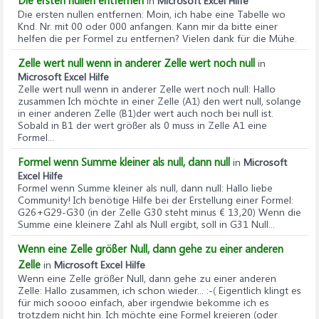
in
Microsoft Excel Hilfe
Die ersten nullen entfernen
: Moin, ich habe eine Tabelle wo
Knd. Nr. mit 00 oder 000 anfangen. Kann mir da bitte einer
helfen die per Formel zu entfernen? Vielen dank für die Mühe.
Zelle wert null wenn in anderer Zelle wert noch null
in
Microsoft Excel Hilfe
Zelle wert null wenn in anderer Zelle wert noch null
: Hallo
zusammen Ich möchte in einer Zelle (A1) den wert null, solange
in einer anderen Zelle (B1)der wert auch noch bei null ist.
Sobald in B1 der wert größer als 0 muss in Zelle A1 eine
Formel...
Formel wenn Summe kleiner als null, dann null
in
Microsoft
Excel Hilfe
Formel wenn Summe kleiner als null, dann null
: Hallo liebe
Community! Ich benötige Hilfe bei der Erstellung einer Formel:
G26+G29-G30 (in der Zelle G30 steht minus € 13,20) Wenn die
Summe eine kleinere Zahl als Null ergibt, soll in G31 Null...
Wenn eine Zelle größer Null, dann gehe zu einer anderen
Zelle
in
Microsoft Excel Hilfe
Wenn eine Zelle größer Null, dann gehe zu einer anderen
Zelle
: Hallo zusammen, ich schon wieder... :-( Eigentlich klingt es
für mich soooo einfach, aber irgendwie bekomme ich es
trotzdem nicht hin. Ich möchte eine Formel kreieren (oder