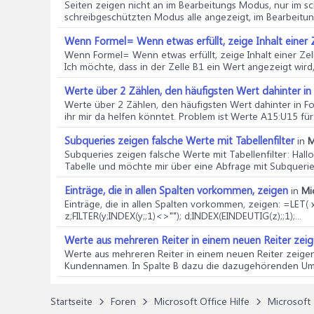
Seiten zeigen nicht an im Bearbeitungs Modus, nur im 
schreibgeschützten Modus alle angezeigt, im Bearbeitun
Wenn Formel= Wenn etwas erfüllt, zeige Inhalt einer 
Wenn Formel= Wenn etwas erfüllt, zeige Inhalt einer Zel
Ich möchte, dass in der Zelle B1 ein Wert angezeigt wird, 
Werte über 2 Zählen, den häufigsten Wert dahinter in
Werte über 2 Zählen, den häufigsten Wert dahinter in F
ihr mir da helfen könntet. Problem ist Werte A15:U15 für 
Subqueries zeigen falsche Werte mit Tabellenfilter
in
M
Subqueries zeigen falsche Werte mit Tabellenfilter
: Hal
Tabelle und möchte mir über eine Abfrage mit Subqueries
Einträge, die in allen Spalten vorkommen, zeigen
in
Mi
Einträge, die in allen Spalten vorkommen, zeigen
: =LET(
z;FILTER(y;INDEX(y;;1)<>""); d;INDEX(EINDEUTIG(z);;1);...
Werte aus mehreren Reiter in einem neuen Reiter zei
Werte aus mehreren Reiter in einem neuen Reiter zeige
Kundennamen. In Spalte B dazu die dazugehörenden Umsät
Startseite
Foren
Microsoft Office Hilfe
Microsoft 