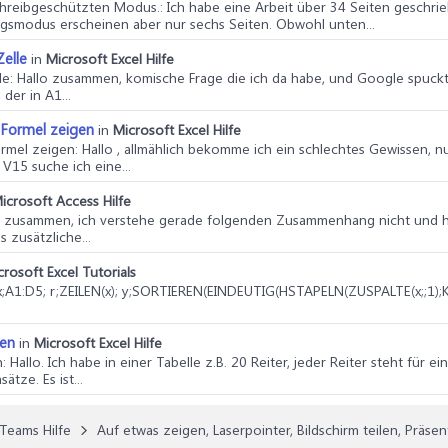
schreibgeschützten Modus.
: Ich habe eine Arbeit über 34 Seiten geschri
gsmodus erscheinen aber nur sechs Seiten. Obwohl unten...
Zelle
in
Microsoft Excel Hilfe
le
: Hallo zusammen, komische Frage die ich da habe, und Google spuckt 
der in A1...
 Formel zeigen
in
Microsoft Excel Hilfe
ormel zeigen
: Hallo , allmählich bekomme ich ein schlechtes Gewissen, 
V15 suche ich eine...
icrosoft Access Hilfe
lo zusammen, ich verstehe gerade folgenden Zusammenhang nicht und ho
 zusätzliche...
crosoft Excel Tutorials
 x;A1:D5; r;ZEILEN(x); y;SORTIEREN(EINDEUTIG(HSTAPELN(ZUSPALTE(x;;1);K
gen
in
Microsoft Excel Hilfe
n
: Hallo. Ich habe in einer Tabelle z.B. 20 Reiter, jeder Reiter steht für e
ze. Es ist...
Teams Hilfe
Auf etwas zeigen, Laserpointer, Bildschirm teilen, Präsen