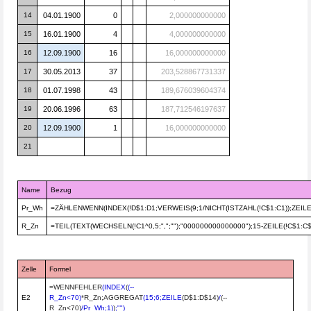
14
04.01.1900
0
2,000000000000
15
16.01.1900
4
4,000000000000
16
12.09.1900
16
16,000000000000
17
30.05.2013
37
203,528867731337
18
01.07.1998
43
189,676039604374
19
20.06.1996
63
187,712546197637
20
12.09.1900
1
16,000000000000
21
Name
Bezug
Pr_Wh
=ZÄHLENWENN(INDEX(!D$1
:
D1;VERWEIS(9;1/NICHT(ISTZAHL(!C$1:C1));ZEILE
R_Zn
=TEIL(TEXT(WECHSELN(!C1^0,5;",";"");"000000000000000");15-ZEILE(!C$1:C$
Zelle
Formel
=WENNFEHLER
(INDEX
(
(--
E2
R_Zn
<
70)
*R_Zn;AGGREGAT
(15;6;ZEILE
(D$1
:
D$14)
/
(--
R_Zn
<
70)
/Pr_Wh;1)
)
;"")