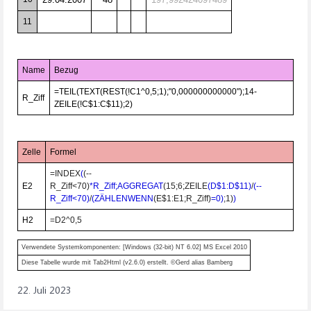
11
Name
Bezug
=TEIL(TEXT(REST(!C1^0,5;1);"0,000000000000");14-
R_Ziff
ZEILE(!C$1:C$11);2)
Zelle
Formel
=INDEX
(
(--
E2
R_Ziff
<
70)
*R_Ziff;AGGREGAT
(15;6;ZEILE
(D$1
:
D$11)
/
(--
R_Ziff
<
70)
/
(ZÄHLENWENN
(E$1:E1;R_Ziff)
=0)
;1)
)
H2
=D2^0,5
Verwendete Systemkomponenten: [Windows (32-bit) NT 6.02] MS Excel 2010
Diese Tabelle wurde mit Tab2Html (v2.6.0) erstellt. ©Gerd alias Bamberg
22. Juli 2023