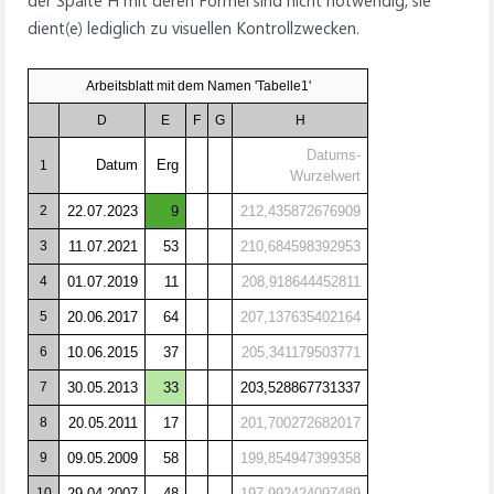
der Spalte H mit deren Formel sind nicht notwendig, sie
dient(e) lediglich zu visuellen Kontrollzwecken.
Arbeitsblatt mit dem Namen 'Tabelle1'
D
E
F
G
H
Datums-
Datum
Erg
1
Wurzelwert
2
22.07.2023
9
212,435872676909
3
11.07.2021
53
210,684598392953
4
01.07.2019
11
208,918644452811
5
20.06.2017
64
207,137635402164
6
10.06.2015
37
205,341179503771
7
30.05.2013
33
203,528867731337
8
20.05.2011
17
201,700272682017
9
09.05.2009
58
199,854947399358
10
29.04.2007
48
197,992424097489