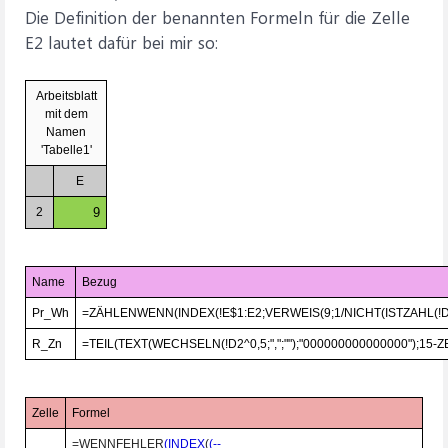
Die Definition der benannten Formeln für die Zelle
E2 lautet dafür bei mir so:
Arbeitsblatt
mit dem
Namen
'Tabelle1'
E
2
9
Name
Bezug
Pr_Wh
=ZÄHLENWENN(INDEX(!E$1:E2;VERWEIS(9;1/NICHT(ISTZAHL(!
R_Zn
=TEIL(TEXT(WECHSELN(!D2^0,5;",";"");"000000000000000");15-Z
Zelle
Formel
=WENNFEHLER
(INDEX
(
(--