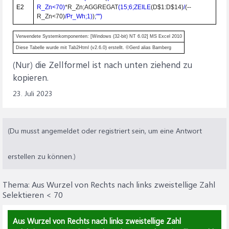
E2
R_Zn
<
70)
*R_Zn;AGGREGAT
(15;6;ZEILE
(D$1
:
D$14)
/
(--
R_Zn
<
70)
/Pr_Wh;1)
)
;"")
Verwendete Systemkomponenten: [Windows (32-bit) NT 6.02] MS Excel 2010
Diese Tabelle wurde mit Tab2Html (v2.6.0) erstellt. ©Gerd alias Bamberg
(Nur) die Zellformel ist nach unten ziehend zu
kopieren.
23. Juli 2023
(Du musst angemeldet oder registriert sein, um eine Antwort
erstellen zu können.)
Thema:
Aus Wurzel von Rechts nach links zweistellige Zahl
Selektieren < 70
Aus Wurzel von Rechts nach links zweistellige Zahl