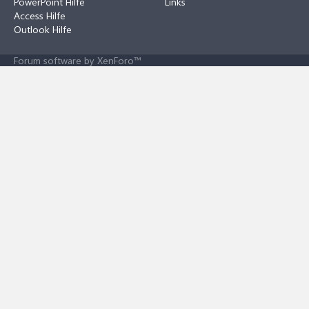
PowerPoint Hilfe
Links
Access Hilfe
Outlook Hilfe
Forum software by XenForo™