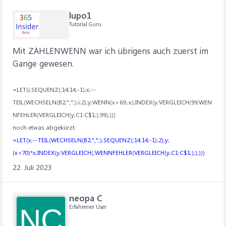
lupo1
Tutorial Guru
Mit ZÄHLENWENN war ich übrigens auch zuerst im
Gange gewesen.
=LET(i;SEQUENZ(;14;14;-1);x;--
TEIL(WECHSELN(B2;",";);i;2);y;WENN(x>69;;x);INDEX(y;VERGLEICH(99;WEN
NFEHLER(VERGLEICH(y;C1:C$1;);99);)))
noch etwas abgekürzt:
=LET(x;--TEIL(WECHSELN(B2;",";);SEQUENZ(;14;14;-1);2);y;
(x<70)*x;INDEX(y;VERGLEICH(;WENNFEHLER(VERGLEICH(y;C1:C$1;););)))
22. Juli 2023
neopa C
Erfahrener User
NC