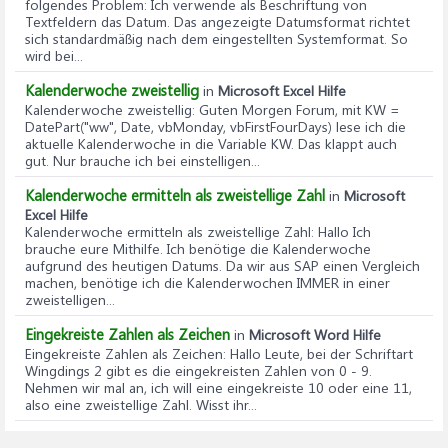
folgendes Problem: Ich verwende als Beschriftung von
Textfeldern das Datum. Das angezeigte Datumsformat richtet
sich standardmäßig nach dem eingestellten Systemformat. So
wird bei...
Kalenderwoche zweistellig
in
Microsoft Excel Hilfe
Kalenderwoche zweistellig
: Guten Morgen Forum, mit KW =
DatePart("ww", Date, vbMonday, vbFirstFourDays) lese ich die
aktuelle Kalenderwoche in die Variable KW. Das klappt auch
gut. Nur brauche ich bei einstelligen...
Kalenderwoche ermitteln als zweistellige Zahl
in
Microsoft
Excel Hilfe
Kalenderwoche ermitteln als zweistellige Zahl
: Hallo Ich
brauche eure Mithilfe. Ich benötige die Kalenderwoche
aufgrund des heutigen Datums. Da wir aus SAP einen Vergleich
machen, benötige ich die Kalenderwochen IMMER in einer
zweistelligen...
Eingekreiste Zahlen als Zeichen
in
Microsoft Word Hilfe
Eingekreiste Zahlen als Zeichen
: Hallo Leute, bei der Schriftart
Wingdings 2 gibt es die eingekreisten Zahlen von 0 - 9.
Nehmen wir mal an, ich will eine eingekreiste 10 oder eine 11,
also eine zweistellige Zahl. Wisst ihr...