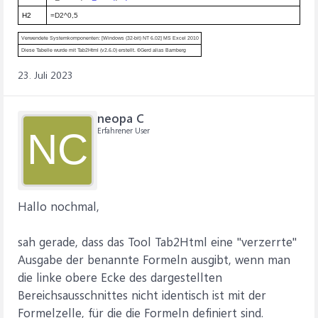
H2
=D2^0,5
Verwendete Systemkomponenten: [Windows (32-bit) NT 6.02] MS Excel 2010
Diese Tabelle wurde mit Tab2Html (v2.6.0) erstellt. ©Gerd alias Bamberg
23. Juli 2023
neopa C
Erfahrener User
NC
Hallo nochmal,
sah gerade, dass das Tool Tab2Html eine "verzerrte"
Ausgabe der benannte Formeln ausgibt, wenn man
die linke obere Ecke des dargestellten
Bereichsausschnittes nicht identisch ist mit der
Formelzelle, für die die Formeln definiert sind.