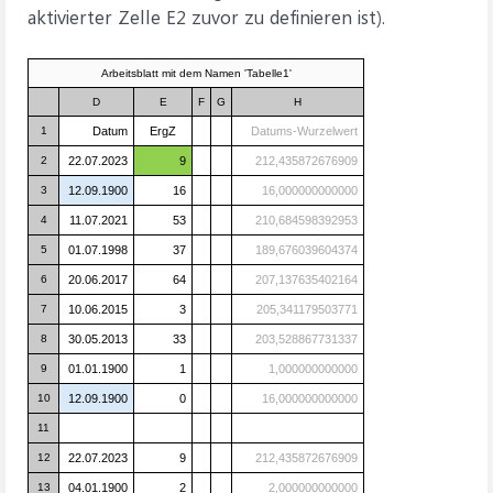
aktivierter Zelle E2 zuvor zu definieren ist).
Arbeitsblatt mit dem Namen 'Tabelle1'
D
E
F
G
H
1
Datum
ErgZ
Datums-Wurzelwert
2
22.07.2023
9
212,435872676909
3
12.09.1900
16
16,000000000000
4
11.07.2021
53
210,684598392953
5
01.07.1998
37
189,676039604374
6
20.06.2017
64
207,137635402164
7
10.06.2015
3
205,341179503771
8
30.05.2013
33
203,528867731337
9
01.01.1900
1
1,000000000000
10
12.09.1900
0
16,000000000000
11
12
22.07.2023
9
212,435872676909
13
04.01.1900
2
2,000000000000