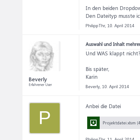
In den beiden Dropdow
Den Dateityp musste ic
PhilippThr,
10. April 2014
Auswahl und Inhalt mehrer
Und WAS klappt nicht
Bis später,
Karin
Beverly
Erfahrener User
Beverly,
10. April 2014
Anbei die Datei
P
PhilippThr,
11. April 2014