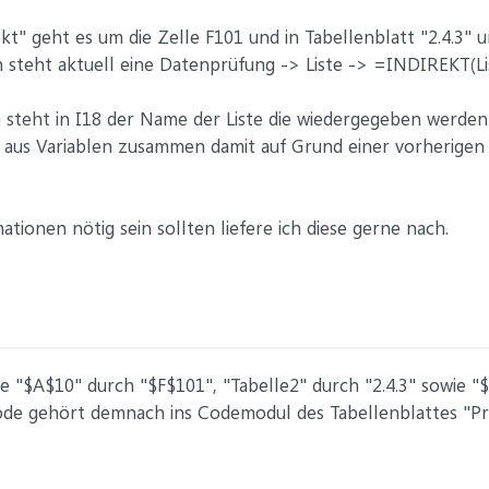
kt" geht es um die Zelle F101 und in Tabellenblatt "2.4.3" u
n steht aktuell eine Datenprüfung -> Liste -> =INDIREKT(Li
n steht in I18 der Name der Liste die wiedergegeben werden 
h aus Variablen zusammen damit auf Grund einer vorherigen
tionen nötig sein sollten liefere ich diese gerne nach.
 "$A$10" durch "$F$101", "Tabelle2" durch "2.4.3" sowie "
Code gehört demnach ins Codemodul des Tabellenblattes "Pr