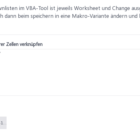
nlisten im VBA-Tool ist jeweils Worksheet und Change aus
h dann beim speichern in eine Makro-Variante ändern und 
er Zellen verknüpfen
?
Projektdatei.xlsm (41,9 KB)