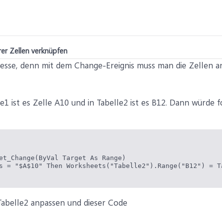
er Zellen verknüpfen
eresse, denn mit dem Change-Ereignis muss man die Zellen an
 ist es Zelle A10 und in Tabelle2 ist es B12. Dann würde
et_Change(ByVal Target As Range)

s = "$A$10" Then Worksheets("Tabelle2").Range("B12") = Ta
Tabelle2 anpassen und dieser Code