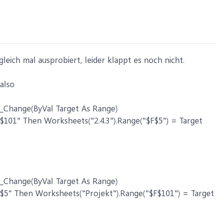
gleich mal ausprobiert, leider klappt es noch nicht.
also
_Change(ByVal Target As Range)
F$101" Then Worksheets("2.4.3").Range("$F$5") = Target
_Change(ByVal Target As Range)
F$5" Then Worksheets("Projekt").Range("$F$101") = Target