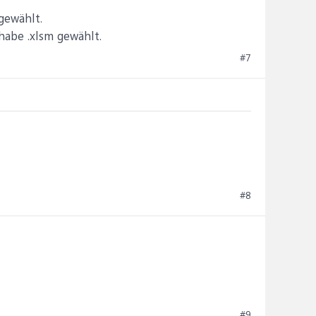
gewählt.
habe .xlsm gewählt.
#7
#8
#9