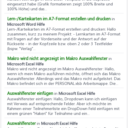
eingesetzt habe (Grafik formatieren zeigt 100% Breite und
100% Höhe) und das...
Lern-/Karteikarten im A7-Format erstellen und drucken
in
Microsoft Word Hilfe
Lern-/Karteikarten im A7-Format erstellen und drucken
: Hallo
zusammen, kurz zu meinem Projekt: - Lernkarten im A7-Format
mit Fragen auf der Vorderseite und der Antwort auf der
Rückseite - in der Kopfzeile bzw. oben 2 oder 3 Textfelder
(bspw. "Verlag"...
Makro wird nicht angezeigt im Makro Auswahlfenster
in
Microsoft Excel Hilfe
Makro wird nicht angezeigt im Makro Auswahlfenster
: Hallo,
wenn ich mein Makro ausführen möchte, öffnet sich das Makro
Auswahlfenster. Allerdings wird das Makro nicht aufgelistet. Das
Makro befindet sich in der PERSONAL.xlsb Arbeitsmappe. Die...
Auswahlfenster einfügen
in
Microsoft Excel Hilfe
Auswahlfenster einfügen
: Hallo, Dropdown kann ich einfügen
mit Verweis auf entsprechende Felder. Aber ich möchte im
Rahmen einer Teilnehmerliste ein DropDown Feld einfügen mit
einem grünen "Haken" für Teilnahme und ein...
Auswahlfenster
in
Microsoft Excel Hilfe