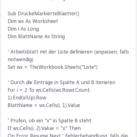
Sub DruckeMarkierteBlaetter()
Dim ws As Worksheet
Dim i As Long
Dim BlattName As String
' Arbeitsblatt mit der Liste definieren (anpassen, falls
notwendig)
Set ws = ThisWorkbook.Sheets("Liste")
' Durch die Einträge in Spalte A und B iterieren
For i = 2 To ws.Cells(ws.Rows.Count,
1).End(xlUp).Row
BlattName = ws.Cells(i, 1).Value
' Prüfen, ob ein "x" in Spalte B steht
If ws.Cells(i, 2).Value = "x" Then
On Error Resume Next ' Fehlerbehandlung, falls das