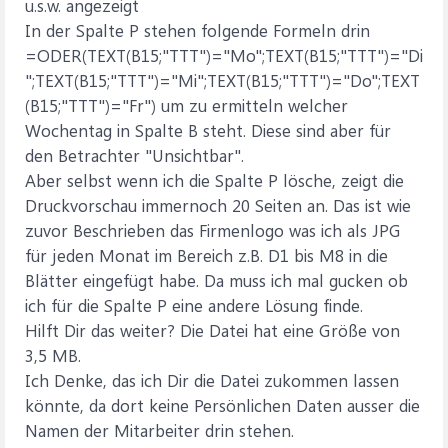
u.s.w. angezeigt
In der Spalte P stehen folgende Formeln drin
=ODER(TEXT(B15;"TTT")="Mo";TEXT(B15;"TTT")="Di
";TEXT(B15;"TTT")="Mi";TEXT(B15;"TTT")="Do";TEXT
(B15;"TTT")="Fr") um zu ermitteln welcher
Wochentag in Spalte B steht. Diese sind aber für
den Betrachter "Unsichtbar".
Aber selbst wenn ich die Spalte P lösche, zeigt die
Druckvorschau immernoch 20 Seiten an. Das ist wie
zuvor Beschrieben das Firmenlogo was ich als JPG
für jeden Monat im Bereich z.B. D1 bis M8 in die
Blätter eingefügt habe. Da muss ich mal gucken ob
ich für die Spalte P eine andere Lösung finde.
Hilft Dir das weiter? Die Datei hat eine Größe von
3,5 MB.
Ich Denke, das ich Dir die Datei zukommen lassen
könnte, da dort keine Persönlichen Daten ausser die
Namen der Mitarbeiter drin stehen.