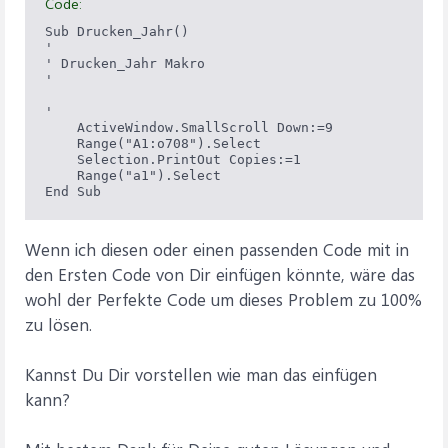
Code:
Sub Drucken_Jahr()

'

' Drucken_Jahr Makro

'

'

    ActiveWindow.SmallScroll Down:=9

    Range("A1:o708").Select

    Selection.PrintOut Copies:=1

    Range("a1").Select

End Sub
Wenn ich diesen oder einen passenden Code mit in
den Ersten Code von Dir einfügen könnte, wäre das
wohl der Perfekte Code um dieses Problem zu 100%
zu lösen.
Kannst Du Dir vorstellen wie man das einfügen
kann?