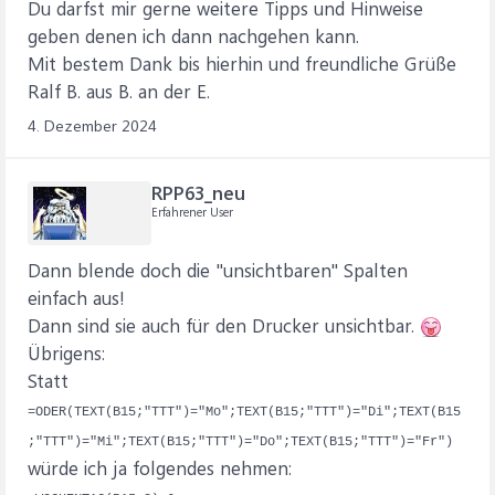
Du darfst mir gerne weitere Tipps und Hinweise
geben denen ich dann nachgehen kann.
Mit bestem Dank bis hierhin und freundliche Grüße
Ralf B. aus B. an der E.
4. Dezember 2024
RPP63_neu
Erfahrener User
Dann blende doch die "unsichtbaren" Spalten
einfach aus!
Dann sind sie auch für den Drucker unsichtbar.
Übrigens:
Statt
=ODER(TEXT(B15;"TTT")="Mo";TEXT(B15;"TTT")="Di";TEXT(B15
;"TTT")="Mi";TEXT(B15;"TTT")="Do";TEXT(B15;"TTT")="Fr")
würde ich ja folgendes nehmen: