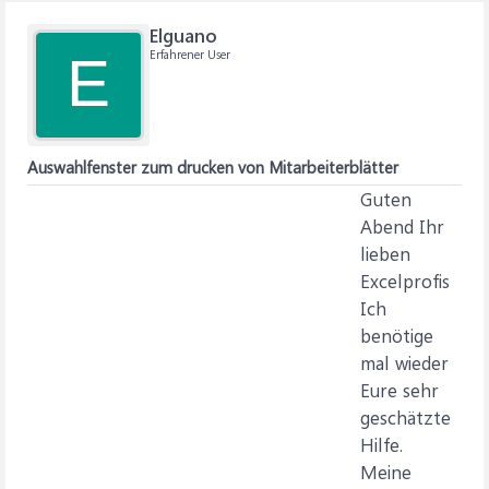
Elguano
Erfahrener User
E
Auswahlfenster zum drucken von Mitarbeiterblätter
Guten
Abend Ihr
lieben
Excelprofis
Ich
benötige
mal wieder
Eure sehr
geschätzte
Hilfe.
Meine