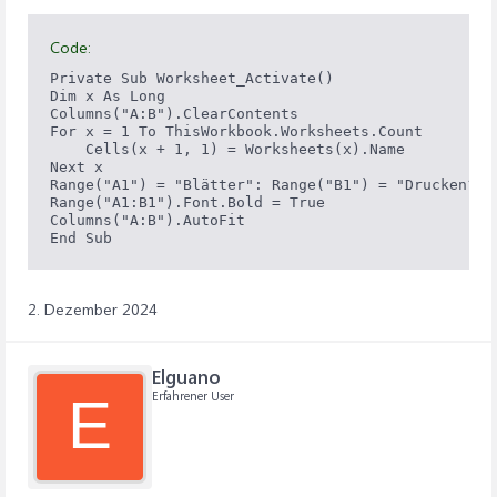
Code:
Private Sub Worksheet_Activate()

Dim x As Long

Columns("A:B").ClearContents

For x = 1 To ThisWorkbook.Worksheets.Count

    Cells(x + 1, 1) = Worksheets(x).Name

Next x

Range("A1") = "Blätter": Range("B1") = "Drucken?"

Range("A1:B1").Font.Bold = True

Columns("A:B").AutoFit

End Sub
2. Dezember 2024
Elguano
Erfahrener User
E