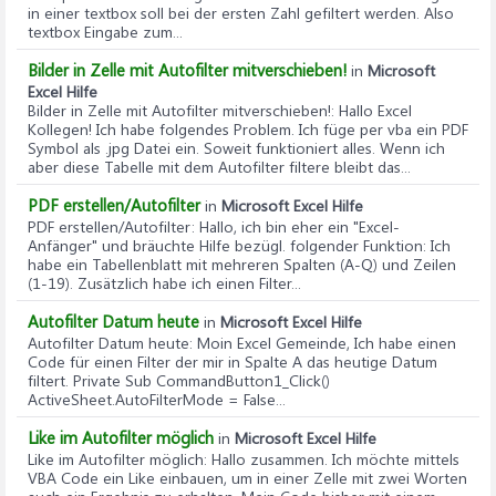
in einer textbox soll bei der ersten Zahl gefiltert werden. Also
textbox Eingabe zum...
Bilder in Zelle mit Autofilter mitverschieben!
in
Microsoft
Excel Hilfe
Bilder in Zelle mit Autofilter mitverschieben!
: Hallo Excel
Kollegen! Ich habe folgendes Problem. Ich füge per vba ein PDF
Symbol als .jpg Datei ein. Soweit funktioniert alles. Wenn ich
aber diese Tabelle mit dem Autofilter filtere bleibt das...
PDF erstellen/Autofilter
in
Microsoft Excel Hilfe
PDF erstellen/Autofilter
: Hallo, ich bin eher ein "Excel-
Anfänger" und bräuchte Hilfe bezügl. folgender Funktion: Ich
habe ein Tabellenblatt mit mehreren Spalten (A-Q) und Zeilen
(1-19). Zusätzlich habe ich einen Filter...
Autofilter Datum heute
in
Microsoft Excel Hilfe
Autofilter Datum heute
: Moin Excel Gemeinde, Ich habe einen
Code für einen Filter der mir in Spalte A das heutige Datum
filtert. Private Sub CommandButton1_Click()
ActiveSheet.AutoFilterMode = False...
Like im Autofilter möglich
in
Microsoft Excel Hilfe
Like im Autofilter möglich
: Hallo zusammen. Ich möchte mittels
VBA Code ein Like einbauen, um in einer Zelle mit zwei Worten