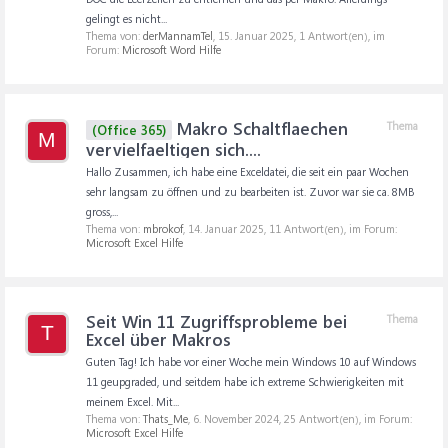
gelingt es nicht...
Thema von:
derMannamTel
,
15. Januar 2025
, 1 Antwort(en), im
Forum:
Microsoft Word Hilfe
Makro Schaltflaechen
Thema
(Office 365)
M
vervielfaeltigen sich....
Hallo Zusammen, ich habe eine Exceldatei, die seit ein paar Wochen
sehr langsam zu öffnen und zu bearbeiten ist. Zuvor war sie ca. 8MB
gross,...
Thema von:
mbrokof
,
14. Januar 2025
, 11 Antwort(en), im Forum:
Microsoft Excel Hilfe
Seit Win 11 Zugriffsprobleme bei
Thema
T
Excel über Makros
Guten Tag! Ich habe vor einer Woche mein Windows 10 auf Windows
11 geupgraded, und seitdem habe ich extreme Schwierigkeiten mit
meinem Excel. Mit...
Thema von:
Thats_Me
,
6. November 2024
, 25 Antwort(en), im Forum:
Microsoft Excel Hilfe