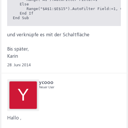
   Else

      Range("$A$1:$E$15").AutoFilter Field:=1, Cri
   End If

und verknüpfe es mit der Schaltfläche
Bis später,
Karin
28. Juni 2014
ycooo
Neuer User
Y
Hallo ,