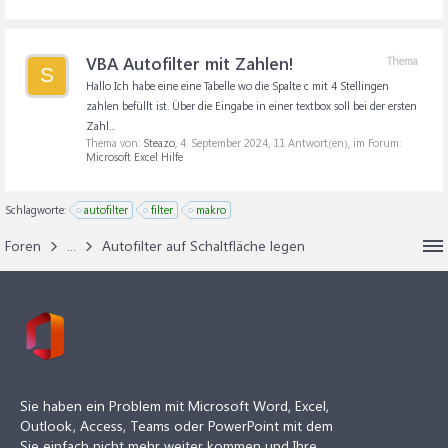
VBA Autofilter mit Zahlen!
Thema
S
Hallo Ich habe eine eine Tabelle wo die Spalte c mit 4 Stellingen
zahlen befüllt ist. Über die Eingabe in einer textbox soll bei der ersten
Zahl...
Thema von:
Steazo
,
4. September 2024
, 11 Antwort(en), im Forum:
Microsoft Excel Hilfe
Schlagworte:
autofilter
filter
makro
Foren
...
Autofilter auf Schaltfläche legen
Sie haben ein Problem mit Microsoft Word, Excel,
Outlook, Access, Teams oder PowerPoint mit dem
Sie einfach nicht mehr weiter kommen und Ihre