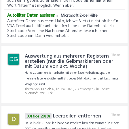
auch ein Ergebnis zu erhalten. Mein Code bisher mit einem
Wort "filtern" ist möglich. Wenn aber...
Autofilter Daten auslesen
in
Microsoft Excel Hilfe
Autofilter Daten auslesen
: Hallo, ich weiß jetzt nicht ob ihr für
VBA Excel auch Hilfe anbietet. Ich habe eine Datenbank: zb.
Strichcode Vorname Nachname Als erstes lese ich einen
Strichcode ein. Dann wird mittels...
Auswertung aus mehreren Registern
Thema
DG
erstellen (nur die Gelbmarkierten oder
mit Datum von akt. Woche)
Hallo zusammen, ich arbeite mit einer Excel-Arbeitsmappe, die
mehrere Tabellenblätter enthält. Jedes Blatt dokumentiert bestimmte
Vorgänge, und...
Thema von:
Daniela G
,
12. Mai 2025
, 2 Antwort(en), im Forum:
Microsoft Excel Hilfe
Leerzeilen entfernen
Thema
(Office 2019)
D
Hallo in die Runde, ich habe das Problem bzw. den Wunsch in einem
DOC die Leerzeilen zu entfernen und das per Makro. Allerdings