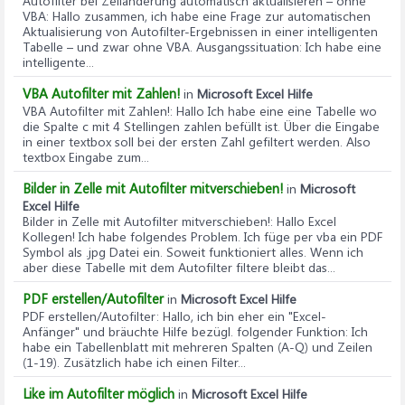
Autofilter bei Zelländerung automatisch aktualisieren – ohne
VBA
: Hallo zusammen, ich habe eine Frage zur automatischen
Aktualisierung von Autofilter-Ergebnissen in einer intelligenten
Tabelle – und zwar ohne VBA. Ausgangssituation: Ich habe eine
intelligente...
VBA Autofilter mit Zahlen!
in
Microsoft Excel Hilfe
VBA Autofilter mit Zahlen!
: Hallo Ich habe eine eine Tabelle wo
die Spalte c mit 4 Stellingen zahlen befüllt ist. Über die Eingabe
in einer textbox soll bei der ersten Zahl gefiltert werden. Also
textbox Eingabe zum...
Bilder in Zelle mit Autofilter mitverschieben!
in
Microsoft
Excel Hilfe
Bilder in Zelle mit Autofilter mitverschieben!
: Hallo Excel
Kollegen! Ich habe folgendes Problem. Ich füge per vba ein PDF
Symbol als .jpg Datei ein. Soweit funktioniert alles. Wenn ich
aber diese Tabelle mit dem Autofilter filtere bleibt das...
PDF erstellen/Autofilter
in
Microsoft Excel Hilfe
PDF erstellen/Autofilter
: Hallo, ich bin eher ein "Excel-
Anfänger" und bräuchte Hilfe bezügl. folgender Funktion: Ich
habe ein Tabellenblatt mit mehreren Spalten (A-Q) und Zeilen
(1-19). Zusätzlich habe ich einen Filter...
Like im Autofilter möglich
in
Microsoft Excel Hilfe