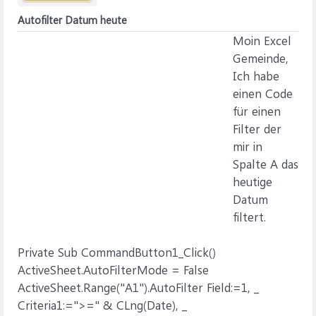
Autofilter Datum heute
Moin Excel
Gemeinde,
Ich habe
einen Code
für einen
Filter der
mir in
Spalte A das
heutige
Datum
filtert.
Private Sub CommandButton1_Click()
ActiveSheet.AutoFilterMode = False
ActiveSheet.Range("A1").AutoFilter Field:=1, _
Criteria1:=">=" & CLng(Date), _