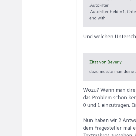
.AutoFilter
.AutoFilter Field:=1, Cri
end with
Und welchen Unterschi
Zitat von Beverly:
dazu müsste man deine 
Wozu? Wenn man direkt 
das Problem schon kenn
0 und 1 einzutragen. E
Nun haben wir 2 Antwor
dem Fragesteller mal e
Textmakros aussehen. 