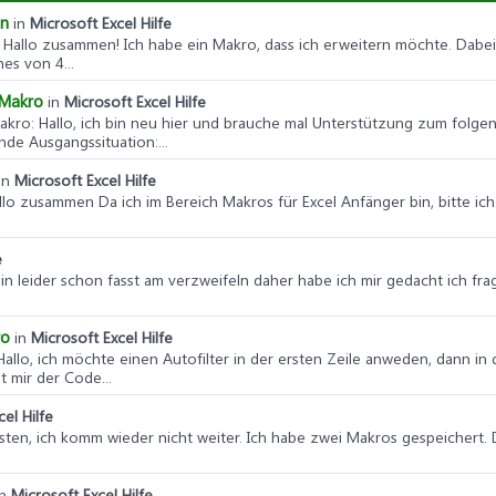
en
in
Microsoft Excel Hilfe
: Hallo zusammen! Ich habe ein Makro, dass ich erweitern möchte. Dabei so
es von 4...
 Makro
in
Microsoft Excel Hilfe
Makro
: Hallo, ich bin neu hier und brauche mal Unterstützung zum folgen
de Ausgangssituation:...
in
Microsoft Excel Hilfe
allo zusammen Da ich im Bereich Makros für Excel Anfänger bin, bitte ic
e
bin leider schon fasst am verzweifeln daher habe ich mir gedacht ich fra
ro
in
Microsoft Excel Hilfe
 Hallo, ich möchte einen Autofilter in der ersten Zeile anweden, dann in 
 mir der Code...
el Hilfe
listen, ich komm wieder nicht weiter. Ich habe zwei Makros gespeichert. D
in
Microsoft Excel Hilfe