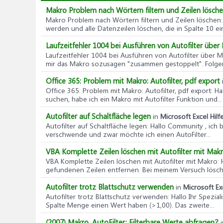
Makro Problem nach Wörtern filtern und Zeilen lösch
Makro Problem nach Wörtern filtern und Zeilen löschen
werden und alle Datenzeilen löschen, die in Spalte 10 ein
Laufzeitfehler 1004 bei Ausführen von Autofilter über
Laufzeitfehler 1004 bei Ausführen von Autofilter über 
mir das Makro sozusagen "zusammen gestoppelt". Folgen
Office 365: Problem mit Makro: Autofilter, pdf export
Office 365: Problem mit Makro: Autofilter, pdf export
: H
suchen, habe ich ein Makro mit Autofilter Funktion und...
Autofilter auf Schaltfläche legen
in
Microsoft Excel Hilf
Autofilter auf Schaltfläche legen
: Hallo Community , ich 
verschwende und zwar möchte ich einen AutoFilter...
VBA Komplette Zeilen löschen mit Autofilter mit Mak
VBA Komplette Zeilen löschen mit Autofilter mit Makro
:
gefundenen Zeilen entfernen. Bei meinem Versuch löscht
Autofilter trotz Blattschutz verwenden
in
Microsoft Exc
Autofilter trotz Blattschutz verwenden
: Hallo Ihr Spezia
Spalte Menge einen Wert haben (>1,00). Das zweite...
(2007) Makro, AutoFilter: Filterbare Werte abfragen?