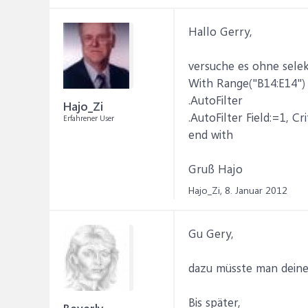
Hallo Gerry,
versuche es ohne sele
With Range("B14:E14")
.AutoFilter
Hajo_Zi
.AutoFilter Field:=1, Cr
Erfahrener User
end with
Gruß Hajo
Hajo_Zi,
8. Januar 2012
Gu Gery,
dazu müsste man deine
Bis später,