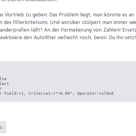
 Vortrieb zu geben: Das Problem liegt, man könnte es an d
n des Filterkriteriums. Und worüber stolpert man immer wi
nanderprallen läßt? An der Formatierung von Zahlen! Ersetze
Deaktiviere den Autofilter vielleicht noch, bevor Du ihn set
se

ect



r Field:=1, Criteria1:=">0.00", Operator:=xlAnd
Autofilter mit Makro erstellt funktioniert nicht .xls (23,5 KB)