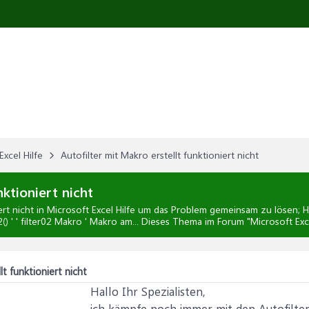
Excel Hilfe
Autofilter mit Makro erstellt funktioniert nicht
nktioniert nicht
ert nicht
in
Microsoft Excel Hilfe
um das Problem gemeinsam zu lösen; Hal
() ' ' filter02 Makro ' Makro am... Dieses Thema im Forum "
Microsoft Exce
lt funktioniert nicht
Hallo Ihr Spezialisten,
ich kämpfe noch immer mit den Autofilte