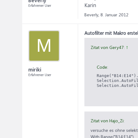
Beverly
Karin
Erfahrener User
Beverly,
8. Januar 2012
Autofilter mit Makro erstel
M
Zitat von Gery47:
↑
Code:
miriki
Erfahrener User
Range("B14:E14").
Selection.AutoFil
Selection.AutoFi
Es werden einfach alle Z
Zitat von Hajo_Zi:
versuche es ohne selekt
With Range("B14:E14")