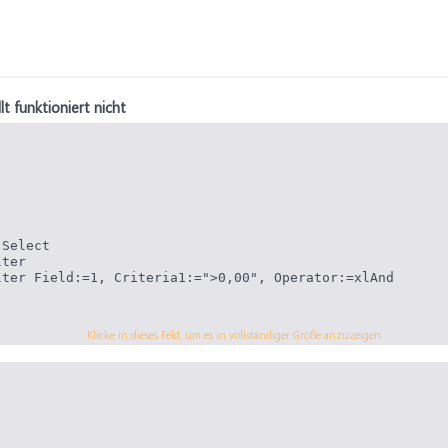
lt funktioniert nicht
Select

ter

lter Field:=1, Criteria1:=">0,00", Operator:=xlAnd
eilen ausgeblendet.
Klicke in dieses Feld, um es in vollständiger Größe anzuzeigen.