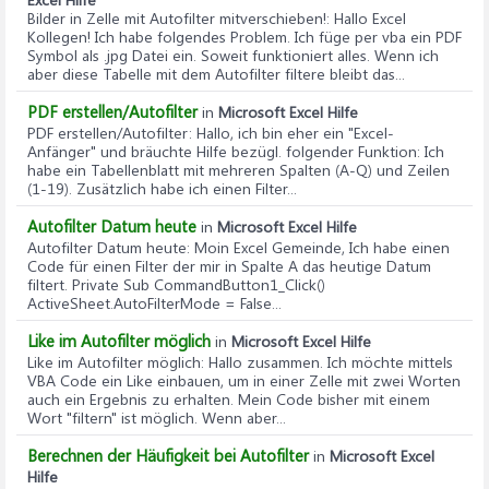
Bilder in Zelle mit Autofilter mitverschieben!
: Hallo Excel
Kollegen! Ich habe folgendes Problem. Ich füge per vba ein PDF
Symbol als .jpg Datei ein. Soweit funktioniert alles. Wenn ich
aber diese Tabelle mit dem Autofilter filtere bleibt das...
PDF erstellen/Autofilter
in
Microsoft Excel Hilfe
PDF erstellen/Autofilter
: Hallo, ich bin eher ein "Excel-
Anfänger" und bräuchte Hilfe bezügl. folgender Funktion: Ich
habe ein Tabellenblatt mit mehreren Spalten (A-Q) und Zeilen
(1-19). Zusätzlich habe ich einen Filter...
Autofilter Datum heute
in
Microsoft Excel Hilfe
Autofilter Datum heute
: Moin Excel Gemeinde, Ich habe einen
Code für einen Filter der mir in Spalte A das heutige Datum
filtert. Private Sub CommandButton1_Click()
ActiveSheet.AutoFilterMode = False...
Like im Autofilter möglich
in
Microsoft Excel Hilfe
Like im Autofilter möglich
: Hallo zusammen. Ich möchte mittels
VBA Code ein Like einbauen, um in einer Zelle mit zwei Worten
auch ein Ergebnis zu erhalten. Mein Code bisher mit einem
Wort "filtern" ist möglich. Wenn aber...
Berechnen der Häufigkeit bei Autofilter
in
Microsoft Excel
Hilfe