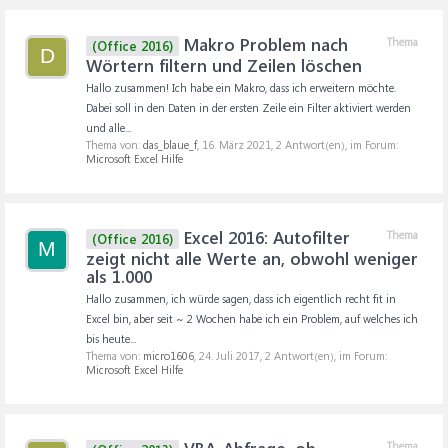
Makro Problem nach
Thema
(Office 2016)
D
Wörtern filtern und Zeilen löschen
Hallo zusammen! Ich habe ein Makro, dass ich erweitern möchte.
Dabei soll in den Daten in der ersten Zeile ein Filter aktiviert werden
und alle...
Thema von:
das_blaue_f
,
16. März 2021
, 2 Antwort(en), im Forum:
Microsoft Excel Hilfe
Excel 2016: Autofilter
Thema
(Office 2016)
M
zeigt nicht alle Werte an, obwohl weniger
als 1.000
Hallo zusammen, ich würde sagen, dass ich eigentlich recht fit in
Excel bin, aber seit ~ 2 Wochen habe ich ein Problem, auf welches ich
bis heute...
Thema von:
micro1606
,
24. Juli 2017
, 2 Antwort(en), im Forum:
Microsoft Excel Hilfe
Thema