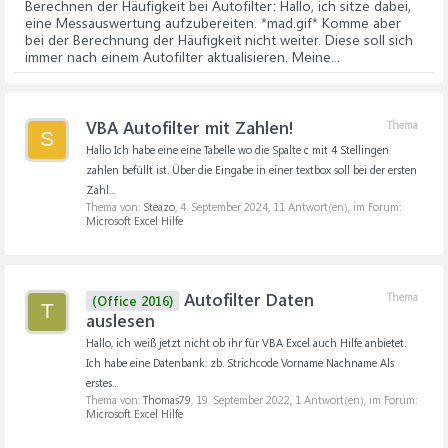
Berechnen der Häufigkeit bei Autofilter
: Hallo, ich sitze dabei,
eine Messauswertung aufzubereiten. *mad.gif* Komme aber
bei der Berechnung der Häufigkeit nicht weiter. Diese soll sich
immer nach einem Autofilter aktualisieren. Meine...
VBA Autofilter mit Zahlen!
Thema
S
Hallo Ich habe eine eine Tabelle wo die Spalte c mit 4 Stellingen
zahlen befüllt ist. Über die Eingabe in einer textbox soll bei der ersten
Zahl...
Thema von:
Steazo
,
4. September 2024
, 11 Antwort(en), im Forum:
Microsoft Excel Hilfe
Autofilter Daten
Thema
(Office 2016)
T
auslesen
Hallo, ich weiß jetzt nicht ob ihr für VBA Excel auch Hilfe anbietet.
Ich habe eine Datenbank: zb. Strichcode Vorname Nachname Als
erstes...
Thema von:
Thomas79
,
19. September 2022
, 1 Antwort(en), im Forum:
Microsoft Excel Hilfe