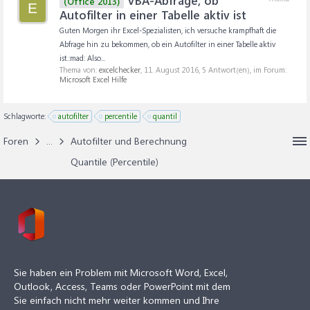
VBA-Abfrage, ob
(Office 2013)
E
Autofilter in einer Tabelle aktiv ist
Guten Morgen ihr Excel-Spezialisten, ich versuche krampfhaft die
Abfrage hin zu bekommen, ob ein Autofilter in einer Tabelle aktiv
ist.:mad: Also...
Thema von:
excelchecker
,
11. August 2016
, 5 Antwort(en), im Forum:
Microsoft Excel Hilfe
Schlagworte:
autofilter
percentile
quantil
Foren
...
Autofilter und Berechnung
Quantile (Percentile)
Sie haben ein Problem mit Microsoft Word, Excel,
Outlook, Access, Teams oder PowerPoint mit dem
Sie einfach nicht mehr weiter kommen und Ihre