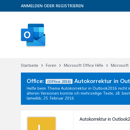
ANMELDEN ODER REGISTRIEREN
Startseite
Foren
Microsoft Office Hilfe
Microsoft 
Office:
Autokorrektur in Out
(Office 2016)
Helfe beim Thema
Autokorrektur in Outlook2016 nicht m
älteren Versionen konnte ich mehrzeilige Texte, zB. bes
lamwibb,
25. Februar 2016
.
Autokorrektur in Outlook2