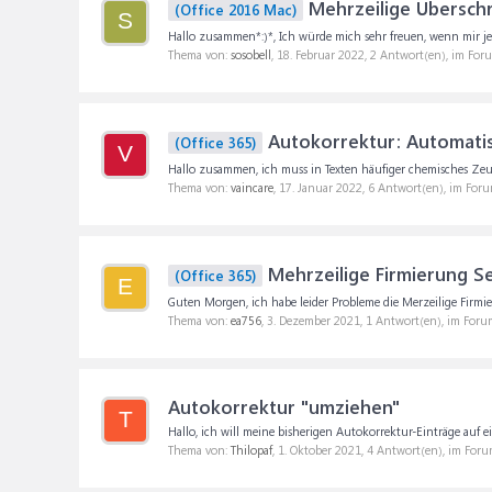
Mehrzeilige Überschr
(Office 2016 Mac)
S
Hallo zusammen*:)*, Ich würde mich sehr freuen, wenn mir je
Thema von:
sosobell
,
18. Februar 2022
, 2 Antwort(en), im For
Autokorrektur: Automatis
(Office 365)
V
Hallo zusammen, ich muss in Texten häufiger chemisches Zeug, 
Thema von:
vaincare
,
17. Januar 2022
, 6 Antwort(en), im For
Mehrzeilige Firmierung Se
(Office 365)
E
Guten Morgen, ich habe leider Probleme die Merzeilige Firmieru
Thema von:
ea756
,
3. Dezember 2021
, 1 Antwort(en), im Foru
Autokorrektur "umziehen"
T
Hallo, ich will meine bisherigen Autokorrektur-Einträge auf 
Thema von:
Thilopaf
,
1. Oktober 2021
, 4 Antwort(en), im For