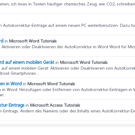
mmen, ich muss in Texten häufiger chemisches Zeug, wie CO2, schreiben. 
rigen Autokorrektur-Einträge auf einem neuen PC weiterbenutzen. Dazu h
rd
in
Microsoft Word Tutorials
: Aktivieren oder Deaktivieren der AutoKorrektur in Word Word für Mi
ord auf einem mobilen Gerät
in
Microsoft Word Tutorials
d auf einem mobilen Gerät
: Aktivieren oder Deaktivieren von AutoKorre
droid-Smartphones...
gen in Word
in
Microsoft Word Tutorials
n in Word
: Hinzufügen oder Entfernen von Autokorrektur-Einträgen in
c...
tur-Eintrags
in
Microsoft Access Tutorials
r-Eintrags
: Ändern des Namens oder des Inhalts eines AutoKorrektur-