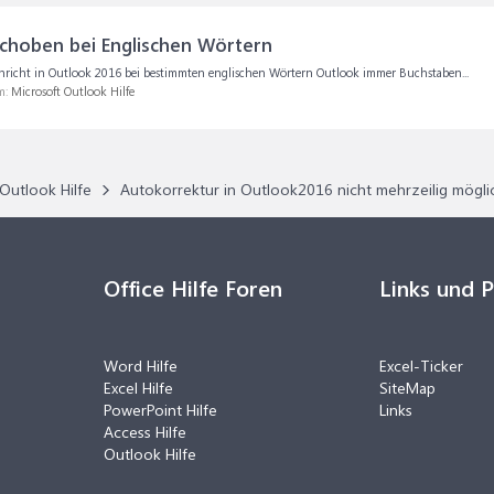
choben bei Englischen Wörtern
chricht in Outlook 2016 bei bestimmten englischen Wörtern Outlook immer Buchstaben...
m:
Microsoft Outlook Hilfe
Outlook Hilfe
Autokorrektur in Outlook2016 nicht mehrzeilig mögli
Office Hilfe Foren
Links und 
Word Hilfe
Excel-Ticker
Excel Hilfe
SiteMap
PowerPoint Hilfe
Links
Access Hilfe
Outlook Hilfe