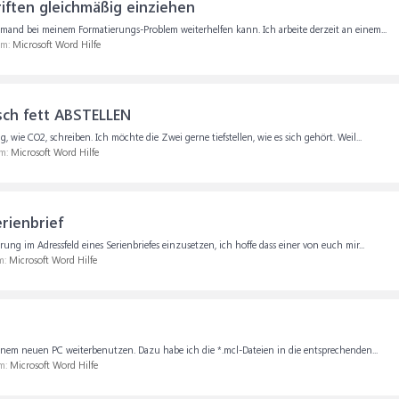
iften gleichmäßig einziehen
mand bei meinem Formatierungs-Problem weiterhelfen kann. Ich arbeite derzeit an einem...
um:
Microsoft Word Hilfe
ch fett ABSTELLEN
wie CO2, schreiben. Ich möchte die Zwei gerne tiefstellen, wie es sich gehört. Weil...
um:
Microsoft Word Hilfe
rienbrief
ng im Adressfeld eines Serienbriefes einzusetzen, ich hoffe dass einer von euch mir...
m:
Microsoft Word Hilfe
einem neuen PC weiterbenutzen. Dazu habe ich die *.mcl-Dateien in die entsprechenden...
um:
Microsoft Word Hilfe