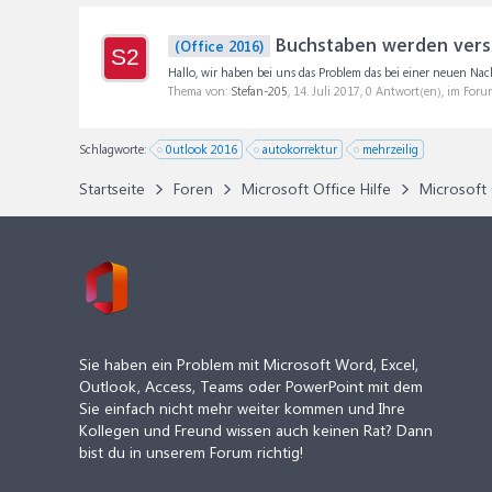
Buchstaben werden vers
(Office 2016)
S2
Hallo, wir haben bei uns das Problem das bei einer neuen Na
Thema von:
Stefan-205
,
14. Juli 2017
, 0 Antwort(en), im Foru
Schlagworte:
0utlook 2016
autokorrektur
mehrzeilig
Startseite
Foren
Microsoft Office Hilfe
Microsoft 
Sie haben ein Problem mit Microsoft Word, Excel,
Outlook, Access, Teams oder PowerPoint mit dem
Sie einfach nicht mehr weiter kommen und Ihre
Kollegen und Freund wissen auch keinen Rat? Dann
bist du in unserem Forum richtig!