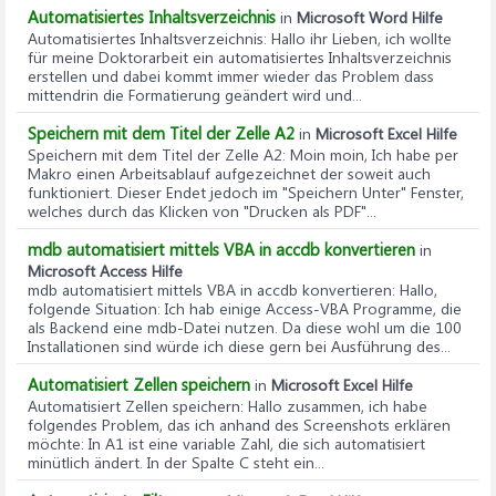
Automatisiertes Inhaltsverzeichnis
in
Microsoft Word Hilfe
Automatisiertes Inhaltsverzeichnis
: Hallo ihr Lieben, ich wollte
für meine Doktorarbeit ein automatisiertes Inhaltsverzeichnis
erstellen und dabei kommt immer wieder das Problem dass
mittendrin die Formatierung geändert wird und...
Speichern mit dem Titel der Zelle A2
in
Microsoft Excel Hilfe
Speichern mit dem Titel der Zelle A2
: Moin moin, Ich habe per
Makro einen Arbeitsablauf aufgezeichnet der soweit auch
funktioniert. Dieser Endet jedoch im "Speichern Unter" Fenster,
welches durch das Klicken von "Drucken als PDF"...
mdb automatisiert mittels VBA in accdb konvertieren
in
Microsoft Access Hilfe
mdb automatisiert mittels VBA in accdb konvertieren
: Hallo,
folgende Situation: Ich hab einige Access-VBA Programme, die
als Backend eine mdb-Datei nutzen. Da diese wohl um die 100
Installationen sind würde ich diese gern bei Ausführung des...
Automatisiert Zellen speichern
in
Microsoft Excel Hilfe
Automatisiert Zellen speichern
: Hallo zusammen, ich habe
folgendes Problem, das ich anhand des Screenshots erklären
möchte: In A1 ist eine variable Zahl, die sich automatisiert
minütlich ändert. In der Spalte C steht ein...