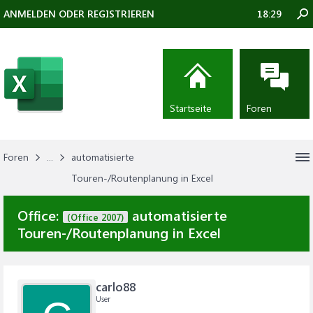
ANMELDEN ODER REGISTRIEREN
18:29
Startseite
Foren
Foren
...
automatisierte
Touren-/Routenplanung in Excel
Office:
automatisierte
(Office 2007)
Touren-/Routenplanung in Excel
carlo88
User