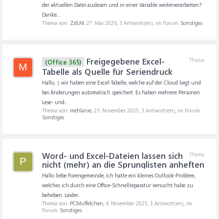
der aktuellen Datei auslesen und in einer Variable weiterverarbeiten?
Danke...
Thema von:
ZdLM
,
27. Mai 2026
, 3 Antwort(en), im Forum:
Sonstiges
Freigegebene Excel-
Thema
(Office 365)
M
Tabelle als Quelle für Seriendruck
Hallo, :) wir haben eine Excel-Tabelle, welche auf der Cloud liegt und
bei Änderungen automatisch speichert. Es haben mehrere Personen
Lese- und...
Thema von:
mehlanie
,
23. November 2025
, 3 Antwort(en), im Forum:
Sonstiges
Word- und Excel-Dateien lassen sich
Thema
P
nicht (mehr) an die Sprunglisten anheften
Hallo liebe Forengemeinde, ich hatte ein kleines Outlook-Problem,
welches ich durch eine Office-Schnellreparatur versucht habe zu
beheben. Leider...
Thema von:
PCMuffelchen
,
4. November 2025
, 1 Antwort(en), im
Forum:
Sonstiges