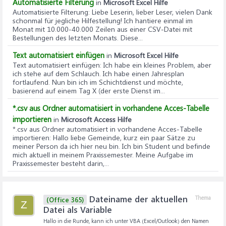
Automatisierte Filterung
in
Microsoft Excel Hilfe
Automatisierte Filterung
: Liebe Leserin, lieber Leser, vielen Dank
schonmal für jegliche Hilfestellung! Ich hantiere einmal im
Monat mit 10.000-40.000 Zeilen aus einer CSV-Datei mit
Bestellungen des letzten Monats. Diese...
Text automatisiert einfügen
in
Microsoft Excel Hilfe
Text automatisiert einfügen
: Ich habe ein kleines Problem, aber
ich stehe auf dem Schlauch. Ich habe einen Jahresplan
fortlaufend. Nun bin ich im Schichtdienst und möchte,
basierend auf einem Tag X (der erste Dienst im...
*.csv aus Ordner automatisiert in vorhandene Acces-Tabelle
importieren
in
Microsoft Access Hilfe
*.csv aus Ordner automatisiert in vorhandene Acces-Tabelle
importieren
: Hallo liebe Gemeinde, kurz ein paar Sätze zu
meiner Person da ich hier neu bin. Ich bin Student und befinde
mich aktuell in meinem Praxissemester. Meine Aufgabe im
Praxissemester besteht darin,...
Dateiname der aktuellen
Thema
(Office 365)
Z
Datei als Variable
Hallo in die Runde, kann ich unter VBA (Excel/Outlook) den Namen