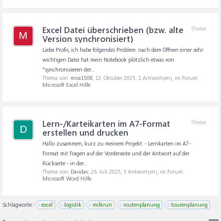
Excel Datei überschrieben (bzw. alte
Thema
M
Version synchronisiert)
Liebe Profis, ich habe folgendes Problem: nach dem Öffnen einer sehr
wichtigen Datei hat mein Notebook plötzlich etwas von
"synchronisieren der...
Thema von:
mira1508
,
12. Oktober 2025
, 1 Antwort(en), im Forum:
Microsoft Excel Hilfe
Lern-/Karteikarten im A7-Format
Thema
D
erstellen und drucken
Hallo zusammen, kurz zu meinem Projekt: - Lernkarten im A7-
Format mit Fragen auf der Vorderseite und der Antwort auf der
Rückseite - in der...
Thema von:
Davidav
,
26. Juli 2025
, 3 Antwort(en), im Forum:
Microsoft Word Hilfe
Schlagworte:
excel
logistik
milkrun
routenplanung
tourenplanung