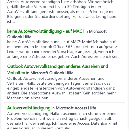
Anzahl AutoVervollständigen Liste erhöhen
: Mir persönlich
gefällt die alte Version mit bis zu 50 Einträgen in der
AutoVervollständigen Liste besser, als nur die 5 Einträge mit
Bild gemäß der Standardeinstellung. Für die Umsetzung habe
ich...
keine AutoVervollständigung - auf MAC!
in
Microsoft
Outlook Hilfe
keine AutoVervollständigung - auf MAC!
: Moin! Ich habe auf
meinem neuen Macbook Office 365 komplett neu aufgesetzt.
Leider werden mir keinerlei Vorschläge angezeigt, wenn ich
anfange eine Adresse einzugeben. Auch Adressen die ich seit...
Outlook Autovervollständigen anderes Aussehen und
Verhalten
in
Microsoft Outlook Hilfe
Outlook Autovervollständigen anderes Aussehen und
Verhalten
: Hallo Leute Seit einigen Tagen verhält sich das
eingeblendete Fensterchen von Autovervollständigen ganz
anders. Die angebotene Auswahl ist starr.(Kein scrollen mehr,
löschen von einzelnen...
Autovervollständigung
in
Microsoft Access Hilfe
Autovervollständigung
: Hallo zusammen, ich stehe vor einem
Problem wo ich nicht weiß ich richtig danach googeln soll,
deshalb hier der Beitrag. Ich habe eine Access Datenbank mit
einem Formular. In diesem Formular...