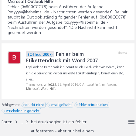
Microsoft Outlook Hilfe
Fehler (0x800CCC78) beim Ausführen der Aufgabe
"xx.yyyy@kabelmail.de - Nachrichten werden gesendet"
: Bei mir
taucht im Outlook ständig folgender Fehler auf: (0x800CCC78)
beim Ausführen der Aufgabe "xx.yyyy@kabelmail.de -
Nachrichten werden gesendet": "Die Nachricht kann nicht
gesendet werden....
Fehler beim
Thema
(Office 2007)
B
Etikettendruck mit Word 2007
Egal welche Datenbasis ich benutze, ob Excel- oder Worddatei, kann
ich die Seriendruckfelder ins erste Etikett einfügen, formatieren etc,
alles...
Thema von:
brille123
,
25. April 2016
, 0 Antwort(en), im Forum:
Microsoft Word Hilfe
Schlagworte:
druckt nicht
email gelöscht
fehler beim drucken
verschoben in gelöscht
Foren
...
bei druckbeginn ist ein fehler
aufgetreten - aber nur bei einem