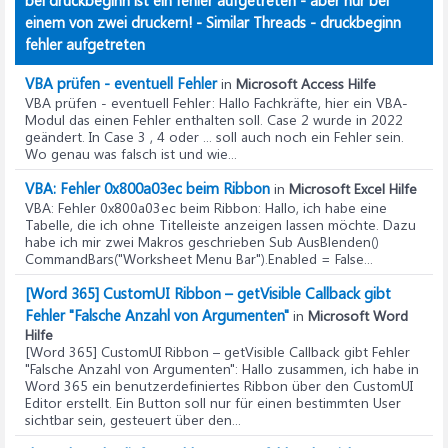
bei druckbeginn ist ein fehler aufgetreten - aber nur bei
einem von zwei druckern! - Similar Threads - druckbeginn
fehler aufgetreten
VBA prüfen - eventuell Fehler
in
Microsoft Access Hilfe
VBA prüfen - eventuell Fehler
: Hallo Fachkräfte, hier ein VBA-
Modul das einen Fehler enthalten soll. Case 2 wurde in 2022
geändert. In Case 3 , 4 oder ... soll auch noch ein Fehler sein.
Wo genau was falsch ist und wie...
VBA: Fehler 0x800a03ec beim Ribbon
in
Microsoft Excel Hilfe
VBA: Fehler 0x800a03ec beim Ribbon
: Hallo, ich habe eine
Tabelle, die ich ohne Titelleiste anzeigen lassen möchte. Dazu
habe ich mir zwei Makros geschrieben Sub AusBlenden()
CommandBars("Worksheet Menu Bar").Enabled = False...
[Word 365] CustomUI Ribbon – getVisible Callback gibt
Fehler "Falsche Anzahl von Argumenten"
in
Microsoft Word
Hilfe
[Word 365] CustomUI Ribbon – getVisible Callback gibt Fehler
"Falsche Anzahl von Argumenten"
: Hallo zusammen, ich habe in
Word 365 ein benutzerdefiniertes Ribbon über den CustomUI
Editor erstellt. Ein Button soll nur für einen bestimmten User
sichtbar sein, gesteuert über den...