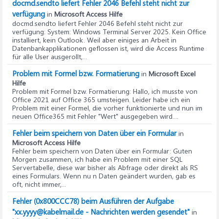
docmd.sendto liefert Fehler 2046 Befehl steht nicht zur
verfügung
in
Microsoft Access Hilfe
docmd.sendto liefert Fehler 2046 Befehl steht nicht zur
verfügung
: System: Windows Terminal Server 2025. Kein Office
installiert, kein Outlook. Weil aber einiges an Arbeit in
Datenbankapplikationen geflossen ist, wird die Access Runtime
für alle User ausgerollt,...
Problem mit Formel bzw. Formatierung
in
Microsoft Excel
Hilfe
Problem mit Formel bzw. Formatierung
: Hallo, ich musste von
Office 2021 auf Office 365 umsteigen. Leider habe ich ein
Problem mit einer Formel, die vorher funktionierte und nun im
neuen Office365 mit Fehler "Wert" ausgegeben wird....
Fehler beim speichern von Daten über ein Formular
in
Microsoft Access Hilfe
Fehler beim speichern von Daten über ein Formular
: Guten
Morgen zusammen, ich habe ein Problem mit einer SQL
Servertabelle, diese war bisher als Abfrage oder direkt als RS
eines Formulars. Wenn nu n Daten geändert wurden, gab es
oft, nicht immer,...
Fehler (0x800CCC78) beim Ausführen der Aufgabe
"xx.yyyy@kabelmail.de - Nachrichten werden gesendet"
in