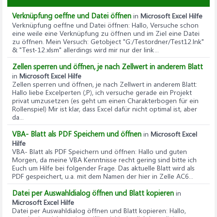
Verknüpfung oeffne und Datei öffnen
in
Microsoft Excel Hilfe
Verknüpfung oeffne und Datei öffnen
: Hallo, Versuche schon
eine weile eine Verknüpfung zu öffnen und im Ziel eine Datei
zu öffnen. Mein Versuch: Getobject "G:/Testordner/Test12.lnk"
& "Test-12.xlsm" allerdings wird mir nur der link...
Zellen sperren und öffnen, je nach Zellwert in anderem Blatt
in
Microsoft Excel Hilfe
Zellen sperren und öffnen, je nach Zellwert in anderem Blatt
:
Hallo liebe Excelperten (;P), ich versuche gerade ein Projekt
privat umzusetzen (es geht um einen Charakterbogen für ein
Rollenspiel) Mir ist klar, dass Excel dafür nicht optimal ist, aber
da...
VBA- Blatt als PDF Speichern und öffnen
in
Microsoft Excel
Hilfe
VBA- Blatt als PDF Speichern und öffnen
: Hallo und guten
Morgen, da meine VBA Kenntnisse recht gering sind bitte ich
Euch um Hilfe bei folgender Frage. Das aktuelle Blatt wird als
PDF gespeichert, u.a. mit dem Namen der hier in Zelle AC6...
Datei per Auswahldialog öffnen und Blatt kopieren
in
Microsoft Excel Hilfe
Datei per Auswahldialog öffnen und Blatt kopieren
: Hallo,