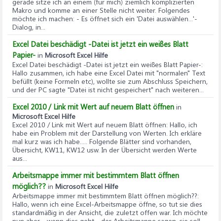
gerade sitze ich an einem (für mich) ziemlich komplizierten
Makro und komme an einer Stelle nicht weiter. Folgendes
möchte ich machen: - Es öffnet sich ein 'Datei auswählen...'-
Dialog, in...
Excel Datei beschädigt -Datei ist jetzt ein weißes Blatt
Papier-
in
Microsoft Excel Hilfe
Excel Datei beschädigt -Datei ist jetzt ein weißes Blatt Papier-
:
Hallo zusammen, ich habe eine Excel Datei mit "normalen" Text
befüllt (keine Formeln etc), wollte sie zum Abschluss Speichern,
und der PC sagte "Datei ist nicht gespeichert" nach weiteren...
Excel 2010 / Link mit Wert auf neuem Blatt öffnen
in
Microsoft Excel Hilfe
Excel 2010 / Link mit Wert auf neuem Blatt öffnen
: Hallo, ich
habe ein Problem mit der Darstellung von Werten. Ich erkläre
mal kurz was ich habe..... Folgende Blätter sind vorhanden,
Übersicht, KW11, KW12 usw. In der Übersicht werden Werte
aus...
Arbeitsmappe immer mit bestimmtem Blatt öffnen
möglich??
in
Microsoft Excel Hilfe
Arbeitsmappe immer mit bestimmtem Blatt öffnen möglich??
:
Hallo, wenn ich eine Excel-Arbeitsmappe öffne, so tut sie dies
standardmäßig in der Ansicht, die zuletzt offen war. Ich möchte
nun aber - wenn dies geht - der Arbeitsmappe sagen, sie soll...