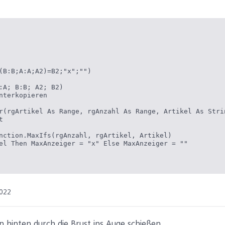
(B:B;A:A;A2)=B2;"x";"")

:A; B:B; A2; B2)

nterkopieren

r(rgArtikel As Range, rgAnzahl As Range, Artikel As Stri


nction.MaxIfs(rgAnzahl, rgArtikel, Artikel)

el Then MaxAnzeiger = "x" Else MaxAnzeiger = ""

022
 hinten durch die Brust ins Auge schießen…