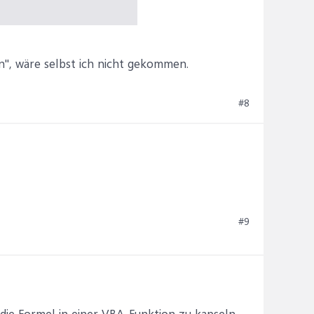
", wäre selbst ich nicht gekommen.
#8
#9
die Formel in einer VBA-Funktion zu kapseln.