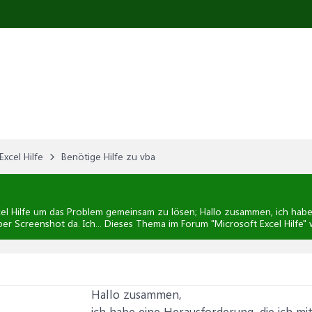
Excel Hilfe
Benötige Hilfe zu vba
el Hilfe
um das Problem gemeinsam zu lösen; Hallo zusammen, ich habe 
 per Screenshot da. Ich... Dieses Thema im Forum "
Microsoft Excel Hilfe
" 
Hallo zusammen,
ich habe eine Herausforderung, die ich mi