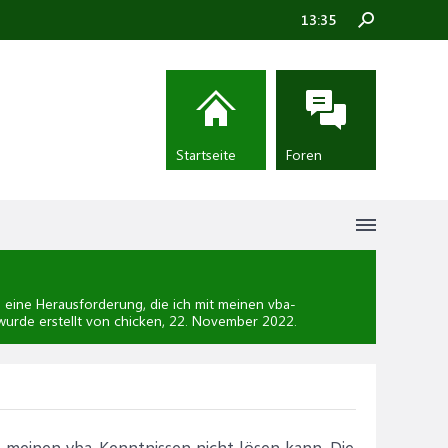
13:35
Startseite
Foren
eine Herausforderung, die ich mit meinen vba-
wurde erstellt von chicken,
22. November 2022
.
t meinen vba-Kenntnissen nicht lösen kann. Die