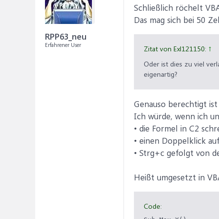
Schließlich röchelt VB
Das mag sich bei 50 Ze
RPP63_neu
Erfahrener User
Zitat von Exl121150:
↑
Oder ist dies zu viel v
eigenartig?
Genauso berechtigt ist
Ich würde, wenn ich un
• die Formel in C2 schr
• einen Doppelklick au
• Strg+c gefolgt von
Heißt umgesetzt in VB
Code: