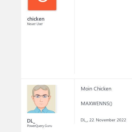
chicken
Neuer User
Moin Chicken
MAXWENNS()
DL_,
22. November 2022
DL_
PowerQuery Guru