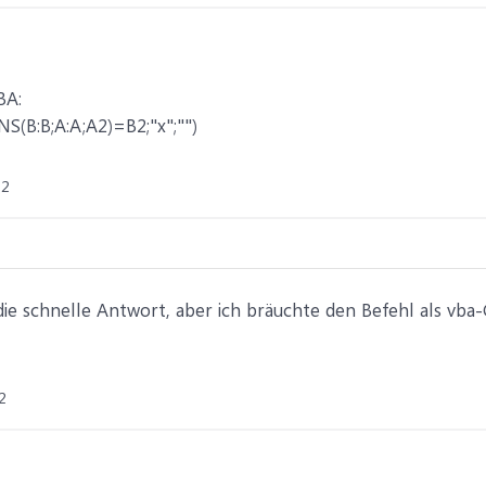
BA:
:B;A:A;A2)=B2;"x";"")
22
die schnelle Antwort, aber ich bräuchte den Befehl als vba
2