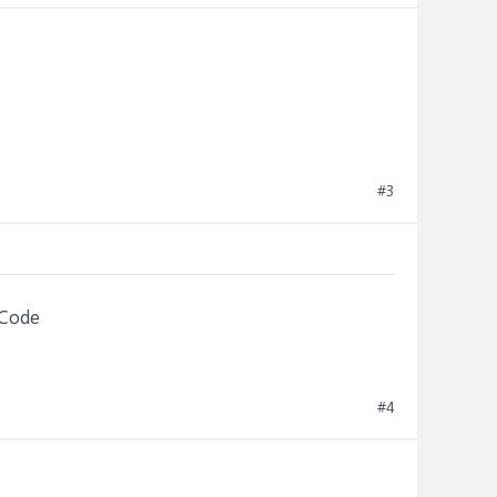
#3
-Code
#4