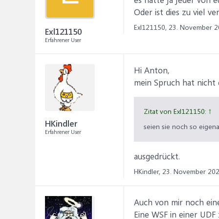
Oder ist dies zu viel 
Exl121150,
23. November 2
Exl121150
Erfahrener User
Hi Anton,
mein Spruch hat nicht d
Zitat von Exl121150:
↑
HKindler
seien sie noch so eigena
Erfahrener User
ausgedrückt.
HKindler,
23. November 20
Auch von mir noch ei
Eine WSF in einer UDF 