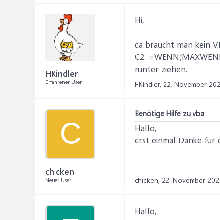
Hi,
da braucht man kein V
C2: =WENN(MAXWENNS(B
runter ziehen.
HKindler
Erfahrener User
HKindler,
22. November 20
Benötige Hilfe zu vba
C
Hallo,
erst einmal Danke für 
chicken
chicken,
22. November 202
Neuer User
Hallo,