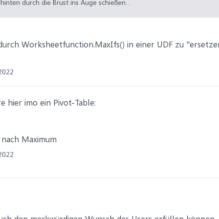
hinten durch die Brust ins Auge schießen…
rch Worksheetfunction.MaxIfs() in einer UDF zu "ersetzen
2022
re hier imo ein Pivot-Table:
n nach Maximum
2022
euch den merkwürdigen Wunsch des Users erfüllen können, 