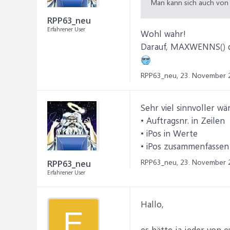
Man kann sich auch von 
RPP63_neu
Erfahrener User
Wohl wahr!
Darauf, MAXWENNS() du
RPP63_neu,
23. November 
Sehr viel sinnvoller wä
• Auftragsnr. in Zeilen
• iPos in Werte
• iPos zusammenfasse
RPP63_neu,
23. November 
RPP63_neu
Erfahrener User
Hallo,
E
es hätte ja jeder von 