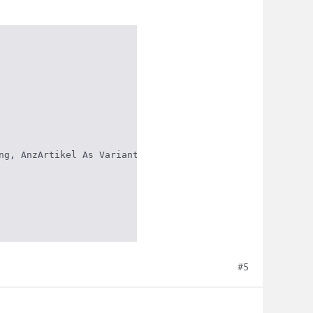
ng, AnzArtikel As Variant) As String

#5