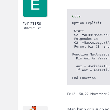
E
Code:
Exl121150
Option Explicit

Erfahrener User
'Statt

'C2: =WENN(MAXWENNS
'Folgendes in

'C2: =MaxAnzeiger(A
'Formel bis C8 hinu
Function MaxAnzeige
  Dim Anz As Variant
  Anz = WorksheetFu
  If Anz = AnzArtik
Exl121150,
22. November 2
Man kann sich auch von