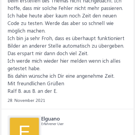
beim erstellen des Themas nicht nachgedacht. Ich
    Next shaShape

hoffe, dass mir solche Fehler nicht mehr passieren.
    Application.ScreenUpdating = True

End Sub
Ich habe heute aber kaum noch Zeit den neuen
Code zu testen. Werde das aber so schnell wie
möglich machen.
Ich bin ja sehr Froh, dass es überhaupt funktioniert
Bilder an anderer Stelle automatisch zu übergeben.
Das erspart mir dann doch viel Zeit.
Ich werde mich wieder hier melden wenn ich alles
getestet habe.
Bis dahin wünsche ich Dir eine angenehme Zeit.
Mit freundlichen Grüßen
Ralf B. aus B. an der E.
28. November 2021
Elguano
Erfahrener User
E