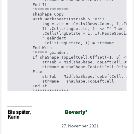
        End If

        '**************

        shaShape.Copy

        With Worksheets(strTab & "er")

            lngLetzte = .Cells(Rows.Count, 1).End(x
            If .Cells(lngLetzte, 1) <> "" Then lngL
            .Cells(lngLetzte + 1, 1).PasteSpecial P
            ' geändert

            .Cells(lngLetzte, 1) = strName

        End With

        '***** geändert

        If shaShape.TopLeftCell.Offset(-1, 0) <> ""
            strTab = Mid(shaShape.TopLeftCell.Offs
            strName = shaShape.TopLeftCell.Offset(-
        Else

            strTab = Mid(shaShape.TopLeftCell, InS
            strName = shaShape.TopLeftCell

        End If

        '**************

        strTab = Application.Substitute(strTab, ")"
        With Worksheets(strTab)

            lngLetzte = .Cells(Rows.Count, 1).End(x
            If .Cells(lngLetzte, 1) <> "" Then lngL
            .Cells(lngLetzte + 1, 1).PasteSpecial P
            ' geändert

            .Cells(lngLetzte, 1) = strName

27. November 2021
        End With

    Next shaShape
