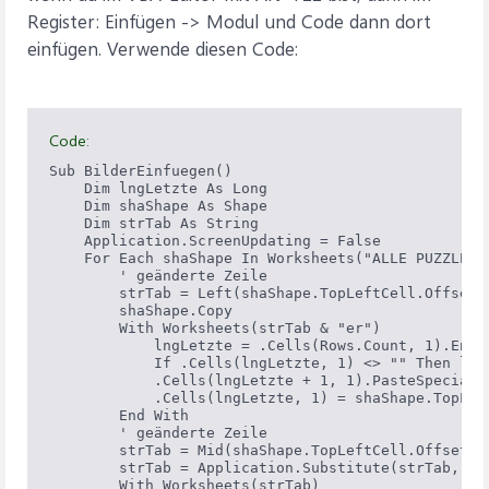
Register: Einfügen -> Modul und Code dann dort
einfügen. Verwende diesen Code:
Code:
Sub BilderEinfuegen()

    Dim lngLetzte As Long

    Dim shaShape As Shape

    Dim strTab As String

    Application.ScreenUpdating = False

    For Each shaShape In Worksheets("ALLE PUZZLES")
        ' geänderte Zeile

        strTab = Left(shaShape.TopLeftCell.Offset(
        shaShape.Copy

        With Worksheets(strTab & "er")

            lngLetzte = .Cells(Rows.Count, 1).End(x
            If .Cells(lngLetzte, 1) <> "" Then lngL
            .Cells(lngLetzte + 1, 1).PasteSpecial P
            .Cells(lngLetzte, 1) = shaShape.TopLeft
        End With

        ' geänderte Zeile

        strTab = Mid(shaShape.TopLeftCell.Offset(-
        strTab = Application.Substitute(strTab, ")"
        With Worksheets(strTab)
