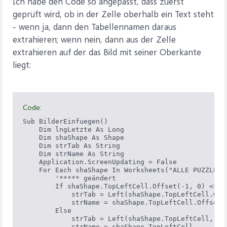
Ich habe den Code so angepasst, dass zuerst
geprüft wird, ob in der Zelle oberhalb ein Text steht
- wenn ja, dann den Tabellennamen daraus
extrahieren; wenn nein, dann aus der Zelle
extrahieren auf der das Bild mit seiner Oberkante
liegt:
Code:
Sub BilderEinfuegen()

    Dim lngLetzte As Long

    Dim shaShape As Shape

    Dim strTab As String

    Dim strName As String

    Application.ScreenUpdating = False

    For Each shaShape In Worksheets("ALLE PUZZLES")
        '***** geändert

        If shaShape.TopLeftCell.Offset(-1, 0) <> ""
            strTab = Left(shaShape.TopLeftCell.Off
            strName = shaShape.TopLeftCell.Offset(-
        Else

            strTab = Left(shaShape.TopLeftCell, In
            strName = shaShape.TopLeftCell
