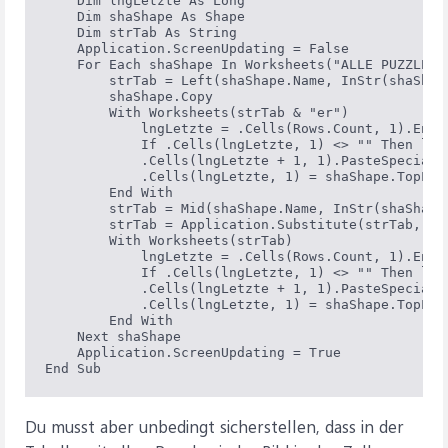
    Dim lngLetzte As Long

    Dim shaShape As Shape

    Dim strTab As String

    Application.ScreenUpdating = False

    For Each shaShape In Worksheets("ALLE PUZZLES")
        strTab = Left(shaShape.Name, InStr(shaShape
        shaShape.Copy

        With Worksheets(strTab & "er")

            lngLetzte = .Cells(Rows.Count, 1).End(x
            If .Cells(lngLetzte, 1) <> "" Then lngL
            .Cells(lngLetzte + 1, 1).PasteSpecial P
            .Cells(lngLetzte, 1) = shaShape.TopLeft
        End With

        strTab = Mid(shaShape.Name, InStr(shaShape.
        strTab = Application.Substitute(strTab, ")"
        With Worksheets(strTab)

            lngLetzte = .Cells(Rows.Count, 1).End(x
            If .Cells(lngLetzte, 1) <> "" Then lngL
            .Cells(lngLetzte + 1, 1).PasteSpecial P
            .Cells(lngLetzte, 1) = shaShape.TopLeft
        End With

    Next shaShape

    Application.ScreenUpdating = True

Du musst aber unbedingt sicherstellen, dass in der