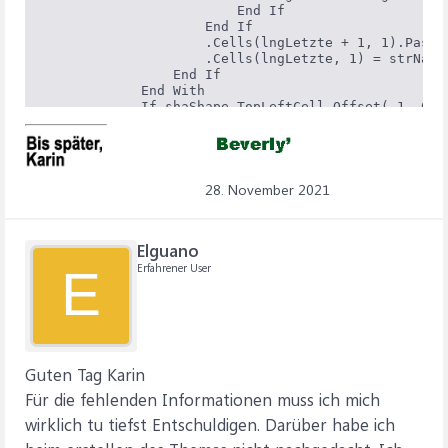
                        End If

                    End If

                    .Cells(lngLetzte + 1, 1).PasteS
                    .Cells(lngLetzte, 1) = strName

                End If

            End With

            If shaShape.TopLeftCell.Offset(-1, 0) <
                strTab = Mid(shaShape.TopLeftCell.
            Else

                strTab = Mid(shaShape.TopLeftCell,
            End If

            strTab = Application.Substitute(strTab,
28. November 2021
            With Worksheets(strTab)

                Set rngSuche = .Columns(1).Find(str
                If rngSuche Is Nothing Then

Elguano
                    lngLetzte = .Cells(Rows.Count, 
                    If .Cells(lngLetzte, 1) <> "" T
Erfahrener User
E
                        If .Shapes(.Shapes.Count).
                            lngLetzte = lngLetzte +
                        Else

                            lngLetzte = lngLetzte +
                        End If

                    End If

Guten Tag Karin
                    .Cells(lngLetzte + 1, 1).PasteS
                    .Cells(lngLetzte, 1) = strName

Für die fehlenden Informationen muss ich mich
                End If

wirklich tu tiefst Entschuldigen. Darüber habe ich
            End With

        End If
