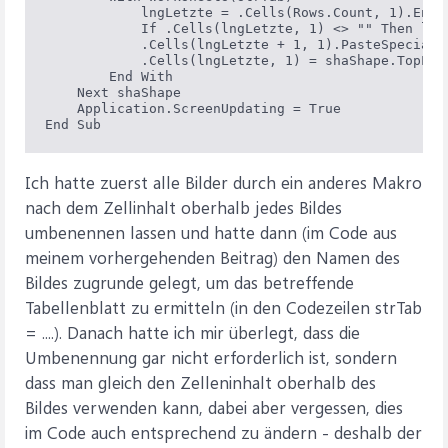
            lngLetzte = .Cells(Rows.Count, 1).End(x
            If .Cells(lngLetzte, 1) <> "" Then lngL
            .Cells(lngLetzte + 1, 1).PasteSpecial P
            .Cells(lngLetzte, 1) = shaShape.TopLeft
        End With

    Next shaShape

    Application.ScreenUpdating = True

Ich hatte zuerst alle Bilder durch ein anderes Makro
nach dem Zellinhalt oberhalb jedes Bildes
umbenennen lassen und hatte dann (im Code aus
meinem vorhergehenden Beitrag) den Namen des
Bildes zugrunde gelegt, um das betreffende
Tabellenblatt zu ermitteln (in den Codezeilen strTab
= ....). Danach hatte ich mir überlegt, dass die
Umbenennung gar nicht erforderlich ist, sondern
dass man gleich den Zelleninhalt oberhalb des
Bildes verwenden kann, dabei aber vergessen, dies
im Code auch entsprechend zu ändern - deshalb der