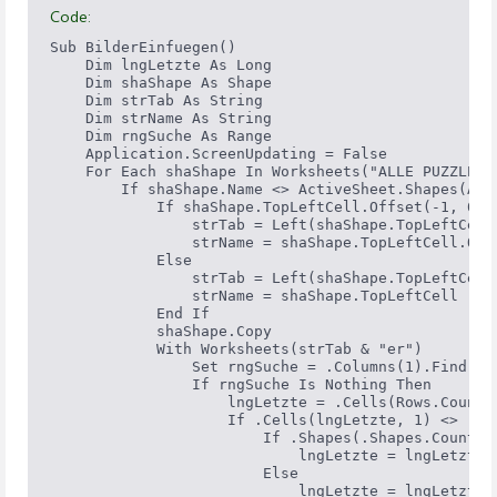
Code:
Sub BilderEinfuegen()

    Dim lngLetzte As Long

    Dim shaShape As Shape

    Dim strTab As String

    Dim strName As String

    Dim rngSuche As Range

    Application.ScreenUpdating = False

    For Each shaShape In Worksheets("ALLE PUZZLES")
        If shaShape.Name <> ActiveSheet.Shapes(Appl
            If shaShape.TopLeftCell.Offset(-1, 0) <
                strTab = Left(shaShape.TopLeftCell
                strName = shaShape.TopLeftCell.Offs
            Else

                strTab = Left(shaShape.TopLeftCell
                strName = shaShape.TopLeftCell

            End If

            shaShape.Copy

            With Worksheets(strTab & "er")

                Set rngSuche = .Columns(1).Find(str
                If rngSuche Is Nothing Then

                    lngLetzte = .Cells(Rows.Count, 
                    If .Cells(lngLetzte, 1) <> "" T
                        If .Shapes(.Shapes.Count).
                            lngLetzte = lngLetzte +
                        Else

                            lngLetzte = lngLetzte +