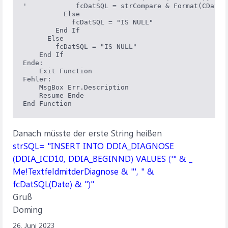
'            fcDatSQL = strCompare & Format(CDate(v
          Else

            fcDatSQL = "IS NULL"

        End If

      Else

        fcDatSQL = "IS NULL"

    End If

Ende:

    Exit Function

Fehler:

    MsgBox Err.Description

    Resume Ende

End Function
Danach müsste der erste String heißen
strSQL= "INSERT INTO DDIA_DIAGNOSE
(DDIA_ICD10, DDIA_BEGINND) VALUES ('" & _
Me!TextfeldmitderDiagnose & "', " &
fcDatSQL(Date) & ")"
Gruß
Doming
26. Juni 2023