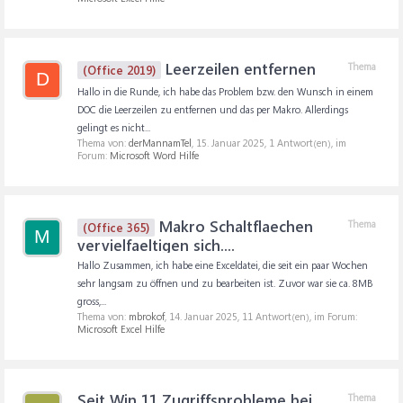
Leerzeilen entfernen
Thema
(Office 2019)
D
Hallo in die Runde, ich habe das Problem bzw. den Wunsch in einem
DOC die Leerzeilen zu entfernen und das per Makro. Allerdings
gelingt es nicht...
Thema von:
derMannamTel
,
15. Januar 2025
, 1 Antwort(en), im
Forum:
Microsoft Word Hilfe
Makro Schaltflaechen
Thema
(Office 365)
M
vervielfaeltigen sich....
Hallo Zusammen, ich habe eine Exceldatei, die seit ein paar Wochen
sehr langsam zu öffnen und zu bearbeiten ist. Zuvor war sie ca. 8MB
gross,...
Thema von:
mbrokof
,
14. Januar 2025
, 11 Antwort(en), im Forum:
Microsoft Excel Hilfe
Seit Win 11 Zugriffsprobleme bei
Thema