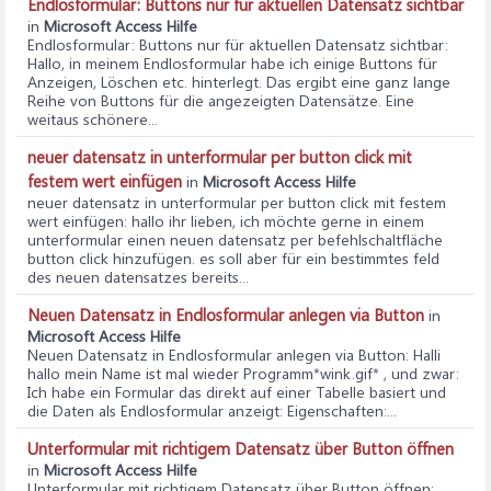
Endlosformular: Buttons nur für aktuellen Datensatz sichtbar
in
Microsoft Access Hilfe
Endlosformular: Buttons nur für aktuellen Datensatz sichtbar
:
Hallo, in meinem Endlosformular habe ich einige Buttons für
Anzeigen, Löschen etc. hinterlegt. Das ergibt eine ganz lange
Reihe von Buttons für die angezeigten Datensätze. Eine
weitaus schönere...
neuer datensatz in unterformular per button click mit
festem wert einfügen
in
Microsoft Access Hilfe
neuer datensatz in unterformular per button click mit festem
wert einfügen
: hallo ihr lieben, ich möchte gerne in einem
unterformular einen neuen datensatz per befehlschaltfläche
button click hinzufügen. es soll aber für ein bestimmtes feld
des neuen datensatzes bereits...
Neuen Datensatz in Endlosformular anlegen via Button
in
Microsoft Access Hilfe
Neuen Datensatz in Endlosformular anlegen via Button
: Halli
hallo mein Name ist mal wieder Programm*wink.gif* , und zwar:
Ich habe ein Formular das direkt auf einer Tabelle basiert und
die Daten als Endlosformular anzeigt: Eigenschaften:...
Unterformular mit richtigem Datensatz über Button öffnen
in
Microsoft Access Hilfe
Unterformular mit richtigem Datensatz über Button öffnen
: