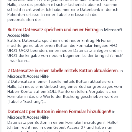
Hallo, also das problem ist sicher lächerlich, aber ich komme
schlicht nicht weiter. Ich habe hier eine Datenbank in der ich
Patienten erfasse. In einer Tabelle erfasse ich die
personaldaten des...
Button: Datensatz speichern und neuer Eintrag
in
Microsoft
Access Hilfe
Button: Datensatz speichern und neuer Eintrag
: Hi Forum,
möchte gerne über einen Button die Formular-Eingabe HFO-
UFO1-UFO2 beenden, einen neuen Datensatz anlegen und im
UFO1 die Eingabe von neuem beginnen. Leider bring ich's nich'
- wer kann...
2 Datensätze in einer Tabelle mittels Button aktualisieren.
in
Microsoft Access Hilfe
2 Datensätze in einer Tabelle mittels Button aktualisieren.
:
Hallo, Ich muss eine Umbuchung eines Buchungsbetrages vom
Haben-Konto auf ein SOLL-Konto erstellen. Vorgabe ist: ein
Formular in das die Werte der Buchung geschrieben werden
(Tabelle "Buchung")...
Datensatz per Button in einem Formular hinzufügen!!
in
Microsoft Access Hilfe
Datensatz per Button in einem Formular hinzufügen!!
: Hallo!!
Ich bin recht neu in dem Gebiet Access 07 und habe nun