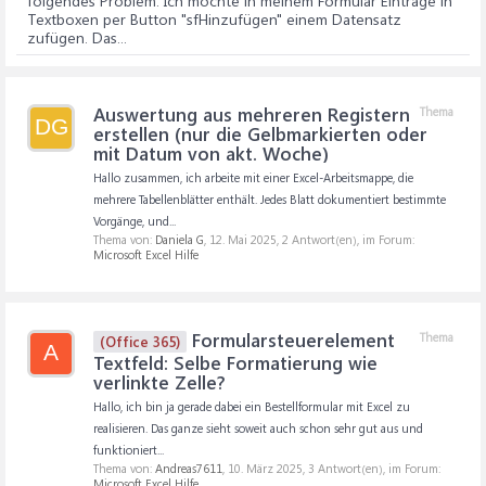
folgendes Problem: Ich möchte in meinem Formular Einträge in
Textboxen per Button "sfHinzufügen" einem Datensatz
zufügen. Das...
Auswertung aus mehreren Registern
Thema
DG
erstellen (nur die Gelbmarkierten oder
mit Datum von akt. Woche)
Hallo zusammen, ich arbeite mit einer Excel-Arbeitsmappe, die
mehrere Tabellenblätter enthält. Jedes Blatt dokumentiert bestimmte
Vorgänge, und...
Thema von:
Daniela G
,
12. Mai 2025
, 2 Antwort(en), im Forum:
Microsoft Excel Hilfe
Formularsteuerelement
Thema
(Office 365)
A
Textfeld: Selbe Formatierung wie
verlinkte Zelle?
Hallo, ich bin ja gerade dabei ein Bestellformular mit Excel zu
realisieren. Das ganze sieht soweit auch schon sehr gut aus und
funktioniert...
Thema von:
Andreas7611
,
10. März 2025
, 3 Antwort(en), im Forum:
Microsoft Excel Hilfe