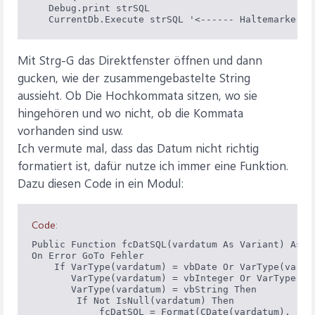
   Debug.print strSQL

   CurrentDb.Execute strSQL '<------ Haltemarke
Mit Strg-G das Direktfenster öffnen und dann
gucken, wie der zusammengebastelte String
aussieht. Ob Die Hochkommata sitzen, wo sie
hingehören und wo nicht, ob die Kommata
vorhanden sind usw.
Ich vermute mal, dass das Datum nicht richtig
formatiert ist, dafür nutze ich immer eine Funktion.
Dazu diesen Code in ein Modul:
Code:
Public Function fcDatSQL(vardatum As Variant) As St
On Error GoTo Fehler

    If VarType(vardatum) = vbDate Or VarType(vardat
       VarType(vardatum) = vbInteger Or VarType(var
       VarType(vardatum) = vbString Then

        If Not IsNull(vardatum) Then

            fcDatSQL = Format(CDate(vardatum), "\#m