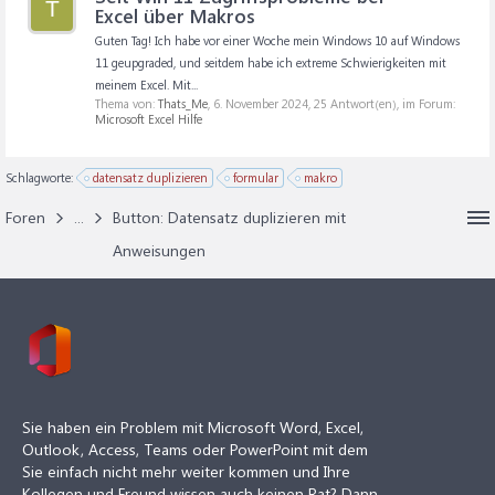
T
Excel über Makros
Guten Tag! Ich habe vor einer Woche mein Windows 10 auf Windows
11 geupgraded, und seitdem habe ich extreme Schwierigkeiten mit
meinem Excel. Mit...
Thema von:
Thats_Me
,
6. November 2024
, 25 Antwort(en), im Forum:
Microsoft Excel Hilfe
Schlagworte:
datensatz duplizieren
formular
makro
Foren
...
Button: Datensatz duplizieren mit
Anweisungen
Sie haben ein Problem mit Microsoft Word, Excel,
Outlook, Access, Teams oder PowerPoint mit dem
Sie einfach nicht mehr weiter kommen und Ihre
Kollegen und Freund wissen auch keinen Rat? Dann