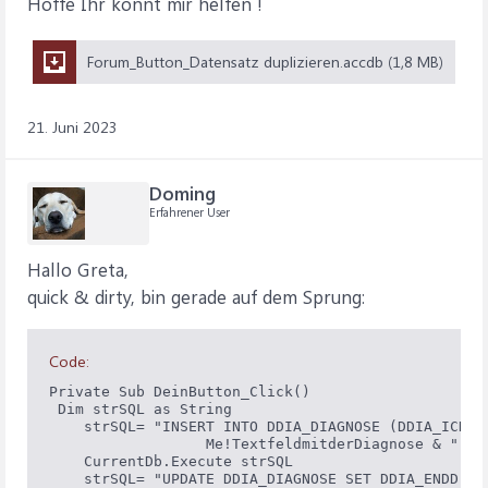
Hoffe Ihr könnt mir helfen !
Forum_Button_Datensatz duplizieren.accdb (1,8 MB)
21. Juni 2023
Doming
Erfahrener User
Hallo Greta,
quick & dirty, bin gerade auf dem Sprung:
Code:
Private Sub DeinButton_Click()

 Dim strSQL as String

    strSQL= "INSERT INTO DDIA_DIAGNOSE (DDIA_ICD10,
                  Me!TextfeldmitderDiagnose & "', "
    CurrentDb.Execute strSQL

    strSQL= "UPDATE DDIA_DIAGNOSE SET DDIA_ENDD = 