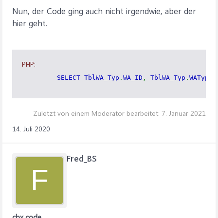
Nun, der Code ging auch nicht irgendwie, aber der
hier geht.
PHP:
SELECT TblWA_Typ
.
WA_ID
,
TblWA_Typ
.
WATyp F
Zuletzt von einem Moderator bearbeitet:
7. Januar 2021
14. Juli 2020
Fred_BS
F
cbx code