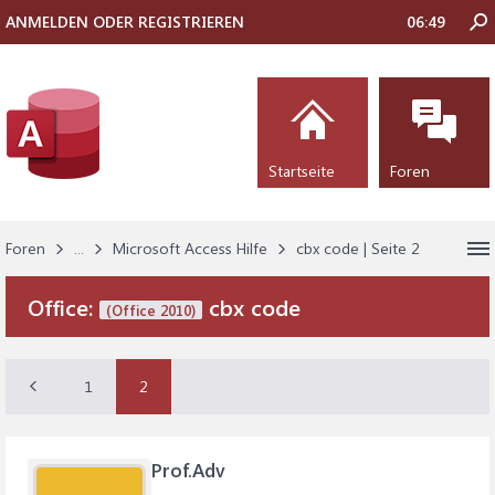
ANMELDEN ODER REGISTRIEREN
06:49
Startseite
Foren
Foren
...
Microsoft Access Hilfe
cbx code | Seite 2
Office:
cbx code
(Office 2010)
1
2
Prof.Adv