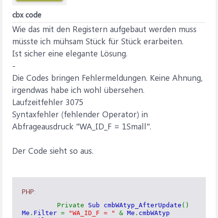
cbx code
Wie das mit den Registern aufgebaut werden muss
müsste ich mühsam Stück für Stück erarbeiten.
Ist sicher eine elegante Lösung.
-
Die Codes bringen Fehlermeldungen. Keine Ahnung,
irgendwas habe ich wohl übersehen.
Laufzeitfehler 3075
Syntaxfehler (fehlender Operator) in
Abfrageausdruck "WA_ID_F = 1Small".
Der Code sieht so aus.
PHP:
Private
Sub cmbWAtyp_AfterUpdate
()
Me
.
Filter
=
"WA_ID_F = "
&
Me
.
cmbWAtyp