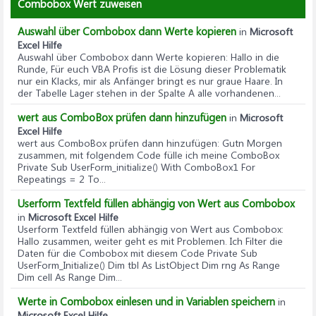
Combobox Wert zuweisen
Auswahl über Combobox dann Werte kopieren
in
Microsoft
Excel Hilfe
Auswahl über Combobox dann Werte kopieren
: Hallo in die
Runde, Für euch VBA Profis ist die Lösung dieser Problematik
nur ein Klacks, mir als Anfänger bringt es nur graue Haare. In
der Tabelle Lager stehen in der Spalte A alle vorhandenen...
wert aus ComboBox prüfen dann hinzufügen
in
Microsoft
Excel Hilfe
wert aus ComboBox prüfen dann hinzufügen
: Gutn Morgen
zusammen, mit folgendem Code fülle ich meine ComboBox
Private Sub UserForm_initialize() With ComboBox1 For
Repeatings = 2 To...
Userform Textfeld füllen abhängig von Wert aus Combobox
in
Microsoft Excel Hilfe
Userform Textfeld füllen abhängig von Wert aus Combobox
:
Hallo zusammen, weiter geht es mit Problemen. Ich Filter die
Daten für die Combobox mit diesem Code Private Sub
UserForm_Initialize() Dim tbl As ListObject Dim rng As Range
Dim cell As Range Dim...
Werte in Combobox einlesen und in Variablen speichern
in
Microsoft Excel Hilfe