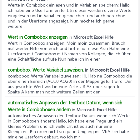
Werte in Combobox einlesen und in Variablen speichern
: Hallo,
ich habe eine Userform erstellt. In dieser werden diverse Werte
eingelesen und in Variablen gespeichert und auch berechnet
und in der Userform angezeigt. Nun möchte ich gerne
weitere...
Wert in Combobox anzeigen
in
Microsoft Excel Hilfe
Wert in Combobox anzeigen
: Moin moin zusammen, Brauch
mal wieder Hilfe von euch und hoffe auf diese Also Habe eine
Userform mit Combobox mit Namen von Kollegen, die ich über
eine Schaltfläche aufrufe Nun habe ich in einer...
combobox. Werte Variabel zuweisen.
in
Microsoft Excel Hilfe
combobox. Werte Variabel zuweisen.
: Hi, Hab ne Combobox die
über einen Bereich (AO10:AO20) in der Mappe gefüllt wird. Der
ausgesuchte Wert wird in eine Zelle z.B A3 übertragen. In
Spalte A kann man noch weitere Zellen mit den...
automatisches Anpassen der Textbox Datum, wenn sich
Werte in Comboboxen ändern
in
Microsoft Excel Hilfe
automatisches Anpassen der Textbox Datum, wenn sich Werte
in Comboboxen ändern
: Hallo, ich habe eine Frage und ein
kleines Problem und ich vielleicht ist es auch nur eine
Kleinigkeit. Bin noch nicht so gut in Umgang mit VbA. Ich habe
mir eine Userform gebaut, wo ich mir...