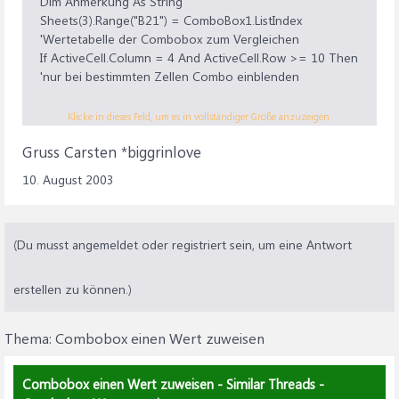
Dim Anmerkung As String
Sheets(3).Range("B21") = ComboBox1.ListIndex
'Wertetabelle der Combobox zum Vergleichen
If ActiveCell.Column = 4 And ActiveCell.Row >= 10 Then
'nur bei bestimmten Zellen Combo einblenden
Anmerkung = Sheets(3).Range("A21") 'besagter
Klicke in dieses Feld, um es in vollständiger Größe anzuzeigen.
Vergleichtext
Gruss Carsten *biggrinlove
ActiveCell.ClearComments
ActiveCell.AddComment (CStr(Anmerkung))
10. August 2003
Selection = Sheets(3).Range("B21") 'Hier wird der Wert
an alle
selektierten Zellen zurückgegeben
(Du musst angemeldet oder registriert sein, um eine Antwort
End If
End Sub
erstellen zu können.)
Thema:
Combobox einen Wert zuweisen
Combobox einen Wert zuweisen - Similar Threads -