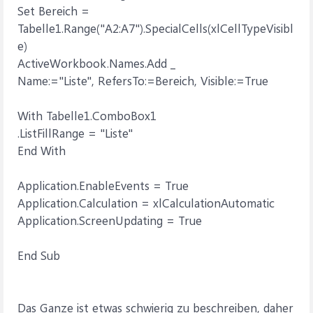
Set Bereich =
Tabelle1.Range("A2:A7").SpecialCells(xlCellTypeVisibl
e)
ActiveWorkbook.Names.Add _
Name:="Liste", RefersTo:=Bereich, Visible:=True
With Tabelle1.ComboBox1
.ListFillRange = "Liste"
End With
Application.EnableEvents = True
Application.Calculation = xlCalculationAutomatic
Application.ScreenUpdating = True
End Sub
Das Ganze ist etwas schwierig zu beschreiben, daher