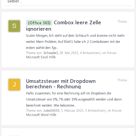
selber...
Combox leere Zelle
Thema
(Office 365)
S
ignorieren
Guten Morgen, Ich steht auf dem Schlauch und komme nicht mehr
weiter. Mein Problem, Auf Blatt1 habe ich 2 Comboboxen mit der
ersten wähle den Typ...
Thema von:
Schwabe1
,
28. Mai 2025
, 4 Antwort(en), im Forum:
Microsoft Excel Hilfe
Umsatzsteuer mit Dropdown
Thema
J
berechnen - Rechnung
Hallo zusammen, für eine Rechnung soll im Dropdown die
Umsatzsteuer von 0%, 7% oder 19% ausgewählt werden und dann
berechnet werden. Wie bekomme...
Thema von:
Jules56555
,
5. Februar 2025
, 3 Antwort(en), im Forum:
Microsoft Word Hilfe