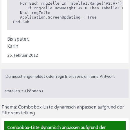
   For Each rngZelle In Tabelle1.Range("A2:A7").Spe
      If rngZelle.RowHeight <> 0 Then Tabelle1.Comb
   Next rngZelle

   Application.ScreenUpdating = True

Bis später,
Karin
26. Februar 2012
(Du musst angemeldet oder registriert sein, um eine Antwort
erstellen zu können.)
Thema:
Combobox-Liste dynamisch anpassen aufgrund der
Filtereinstellung
Combobox-Liste dynamisch anpassen aufgrund der