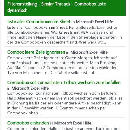
Filtereinstellung - Similar Threads - Combobox Liste
dynamisch
Liste aller Comboboxen im Sheet
in
Microsoft Excel Hilfe
Liste aller Comboboxen im Sheet
: Hallo allerseits, Ich möchte
alle Comboboxen eines Worksheets mit VBA auslesen und
finde nicht den Namen der Liste in den Sheet-Eigenschaften, in
der die Comboboxen gespeichert sind. Wer weiß, wo...
Combox leere Zelle ignorieren
in
Microsoft Excel Hilfe
Combox leere Zelle ignorieren
: Guten Morgen, Ich steht auf
dem Schlauch und komme nicht mehr weiter. Mein Problem,
Auf Blatt1 habe ich 2 Comboboxen mit der ersten wähle den
Typ von Maschine aus. Die Tabelle selber ist auf...
Combobox soll zur nächsten Txtbox wechseln zum befüllen
in
Microsoft Excel Hilfe
Combobox soll zur nächsten Txtbox wechseln zum befüllen
:
Hallo Allesamt Nach einem Event soll gesichtet werden, ob alles
in Ordnung ist. Ist der ein oder andere Artikel beschädigt, kann
in der UF gewählt werden. 1. Eventnummer suchen per
Combobox oben...
Combobox einbinden
in
Microsoft Excel Hilfe
Combobox einbinden
: Hallo, ich bastele an einer Funktion, bei