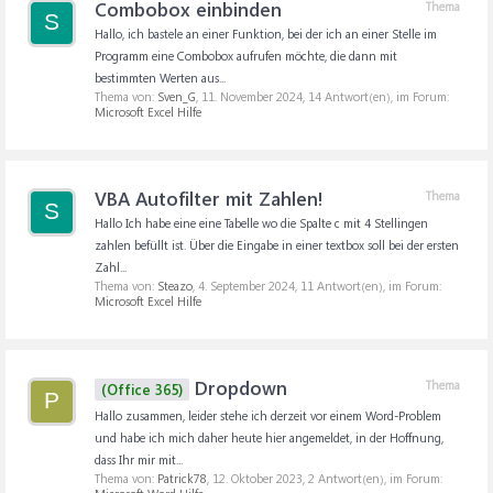
Combobox einbinden
Thema
S
Hallo, ich bastele an einer Funktion, bei der ich an einer Stelle im
Programm eine Combobox aufrufen möchte, die dann mit
bestimmten Werten aus...
Thema von:
Sven_G
,
11. November 2024
, 14 Antwort(en), im Forum:
Microsoft Excel Hilfe
VBA Autofilter mit Zahlen!
Thema
S
Hallo Ich habe eine eine Tabelle wo die Spalte c mit 4 Stellingen
zahlen befüllt ist. Über die Eingabe in einer textbox soll bei der ersten
Zahl...
Thema von:
Steazo
,
4. September 2024
, 11 Antwort(en), im Forum:
Microsoft Excel Hilfe
Dropdown
Thema
(Office 365)
P
Hallo zusammen, leider stehe ich derzeit vor einem Word-Problem
und habe ich mich daher heute hier angemeldet, in der Hoffnung,
dass Ihr mir mit...
Thema von:
Patrick78
,
12. Oktober 2023
, 2 Antwort(en), im Forum: