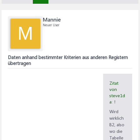
Mannie
Neuer User
M
Daten anhand bestimmter Kriterien aus anderen Registern
übertragen
Zitat
von
steve1d
a:
↑
Wird
wirklich
B2, also
wo die
Tabelle