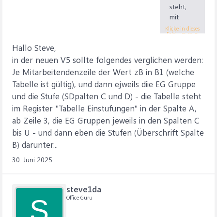
steht,
mit
Spalte
Klicke in dieses
Feld, um es in
B, wo
vollständiger Größe
anzuzeigen.
Hallo Steve,
die EG
steht,
in der neuen V5 sollte folgendes verglichen werden:
verglich
Je Mitarbeitendenzeile der Wert zB in B1 (welche
en?
Tabelle ist gültig), und dann ejweils diie EG Gruppe
Und C2
und die Stufe (SDpalten C und D) - die Tabelle steht
mit
im Register "Tabelle Einstufungen" in der Spalte A,
Spalte
C, wo
ab Zeile 3, die EG Gruppen jeweils in den Spalten C
15Ü
bis U - und dann eben die Stufen (Überschrift Spalte
steht?
B) darunter...
30. Juni 2025
steve1da
Office Guru
S