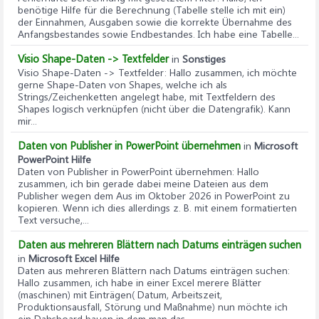
benötige Hilfe für die Berechnung (Tabelle stelle ich mit ein)
der Einnahmen, Ausgaben sowie die korrekte Übernahme des
Anfangsbestandes sowie Endbestandes. Ich habe eine Tabelle...
Visio Shape-Daten -> Textfelder
in
Sonstiges
Visio Shape-Daten -> Textfelder
: Hallo zusammen, ich möchte
gerne Shape-Daten von Shapes, welche ich als
Strings/Zeichenketten angelegt habe, mit Textfeldern des
Shapes logisch verknüpfen (nicht über die Datengrafik). Kann
mir...
Daten von Publisher in PowerPoint übernehmen
in
Microsoft
PowerPoint Hilfe
Daten von Publisher in PowerPoint übernehmen
: Hallo
zusammen, ich bin gerade dabei meine Dateien aus dem
Publisher wegen dem Aus im Oktober 2026 in PowerPoint zu
kopieren. Wenn ich dies allerdings z. B. mit einem formatierten
Text versuche,...
Daten aus mehreren Blättern nach Datums einträgen suchen
in
Microsoft Excel Hilfe
Daten aus mehreren Blättern nach Datums einträgen suchen
:
Hallo zusammen, ich habe in einer Excel merere Blätter
(maschinen) mit Einträgen( Datum, Arbeitszeit,
Produktionsausfall, Störung und Maßnahme) nun möchte ich
ein Dahsboard bauen in dem man das...