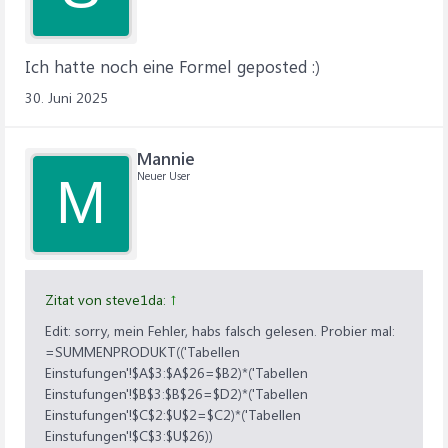
Ich hatte noch eine Formel geposted :)
30. Juni 2025
Mannie
Neuer User
M
Zitat von steve1da:
↑
Edit: sorry, mein Fehler, habs falsch gelesen. Probier mal:
=SUMMENPRODUKT(('Tabellen
Einstufungen'!$A$3:$A$26=$B2)*('Tabellen
Einstufungen'!$B$3:$B$26=$D2)*('Tabellen
Einstufungen'!$C$2:$U$2=$C2)*('Tabellen
Einstufungen'!$C$3:$U$26))