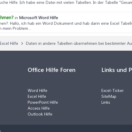
auche Hilfe. Ich habe eine Datei mit vielen Tabellen. In der Tabelle "Ges
nehmen?
in
Microsoft Word Hilfe
hmen?
: Hallo, ich hab ein Word Dokument und hab darin eine Excel Tabell
 mein Problem....
Excel Hilfe
Daten in andere Tabellen übernehmen bei bestimmter A
Office Hilfe Foren
Links und 
Word Hilfe
Excel-Ticker
Excel Hilfe
SiteMap
PowerPoint Hilfe
Links
Access Hilfe
Outlook Hilfe
.