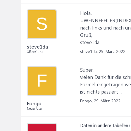
Hola,
S
=WENNFEHLER(INDEX(Ge
nach links und nach un
Gruß,
steve1da
steve1da
steve1da,
29. März 2022
Office Guru
Super,
F
vielen Dank für die sc
Formel eingetragen wer
ist nichts passiert ...
Fongo,
29. März 2022
Fongo
Neuer User
Daten in andere Tabellen