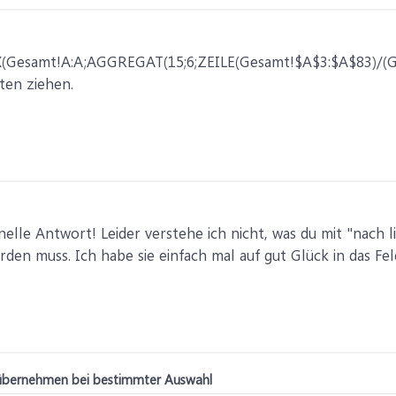
samt!A:A;AGGREGAT(15;6;ZEILE(Gesamt!$A$3:$A$83)/(Gesam
ten ziehen.
hnelle Antwort! Leider verstehe ich nicht, was du mit "nach
den muss. Ich habe sie einfach mal auf gut Glück in das Fel
 übernehmen bei bestimmter Auswahl