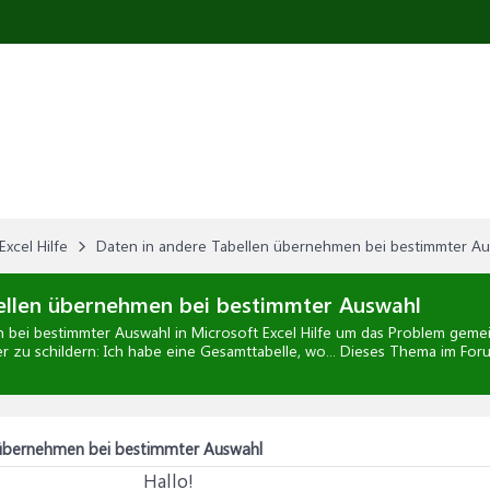
Excel Hilfe
Daten in andere Tabellen übernehmen bei bestimmter A
ellen übernehmen bei bestimmter Auswahl
 bei bestimmter Auswahl
in
Microsoft Excel Hilfe
um das Problem gemeins
r zu schildern: Ich habe eine Gesamttabelle, wo... Dieses Thema im For
 übernehmen bei bestimmter Auswahl
Hallo!