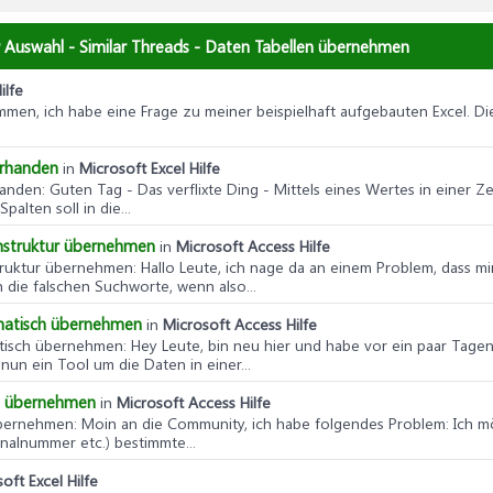
 Auswahl - Similar Threads - Daten Tabellen übernehmen
ilfe
en, ich habe eine Frage zu meiner beispielhaft aufgebauten Excel. Die
orhanden
in
Microsoft Excel Hilfe
handen
: Guten Tag - Das verflixte Ding - Mittels eines Wertes in einer 
alten soll in die...
enstruktur übernehmen
in
Microsoft Access Hilfe
struktur übernehmen
: Hallo Leute, ich nage da an einem Problem, dass m
 die falschen Suchworte, wenn also...
omatisch übernehmen
in
Microsoft Access Hilfe
atisch übernehmen
: Hey Leute, bin neu hier und habe vor ein paar Tage
un ein Tool um die Daten in einer...
en übernehmen
in
Microsoft Access Hilfe
übernehmen
: Moin an die Community, ich habe folgendes Problem: Ich m
nalnummer etc.) bestimmte...
oft Excel Hilfe