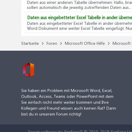
Daten aus einer anderen Tabelle übernehmen
: Hallo, br
sollen automatisch die jeweilig zutreffenden Daten aus...
Daten aus eingebetteter Excel Tabelle in ander über
Daten aus eingebetteter Excel Tabelle in ander überne
Word Dokument eine weiter Excel Tabelle eingefügt. Nun
Startseite
Foren
Microsoft Office Hilfe
Microsoft 
Sie haben ein Problem mit Microsoft Word, Excel,
Outlook, Access, Teams oder PowerPoint mit dem
Sie einfach nicht mehr weiter kommen und Ihre
Kollegen und Freund wissen auch keinen Rat? Dann
bist du in unserem Forum richtig!
Forum software by XenForo™
© 2010-2018 XenForo Ltd