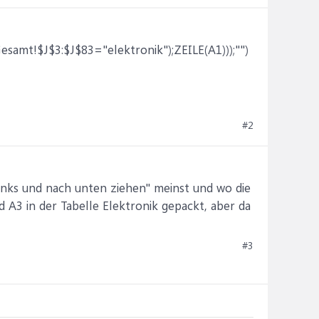
t!$J$3:$J$83="elektronik");ZEILE(A1)));"")
#2
 links und nach unten ziehen" meinst und wo die
d A3 in der Tabelle Elektronik gepackt, aber da
#3