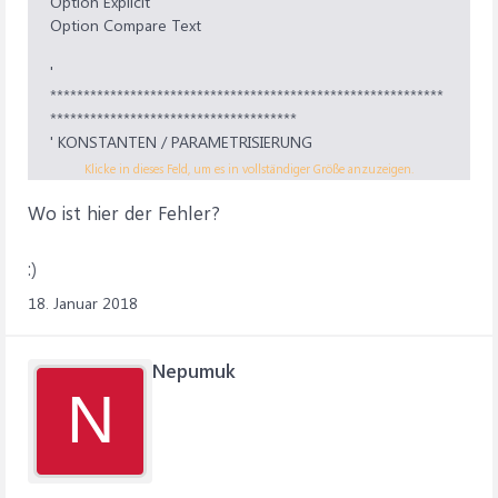
Option Explicit
Option Compare Text
'
***********************************************************
*************************************
' KONSTANTEN / PARAMETRISIERUNG
'
Klicke in dieses Feld, um es in vollständiger Größe anzuzeigen.
***********************************************************
Wo ist hier der Fehler?
*************************************
'Wie viele TextBoxen sind auf der UserForm platziert?
:)
Private Const iCONST_ANZAHL_EINGABEFELDER As
18. Januar 2018
Integer = 7
'In welcher Zeile starten die Eingaben?
Nepumuk
Private Const
N
lCONST_STARTZEILENNUMMER_DER_TABELLE As Long =
2
'