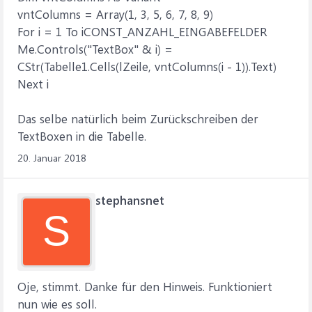
Call EINTRAG_LADEN_UND_ANZEIGEN 'Aufruf der
vntColumns = Array(1, 3, 5, 6, 7, 8, 9)
entsprechenden Verarbeitungsroutine
For i = 1 To iCONST_ANZAHL_EINGABEFELDER
End Sub
Me.Controls("TextBox" & i) =
'Diese Ereignisroutine wird beim Anzeigen der UserForm
CStr(Tabelle1.Cells(lZeile, vntColumns(i - 1)).Text)
ausgeführt
Next i
Private Sub UserForm_Activate()
If ListBox1.ListCount > 0 Then ListBox1.ListIndex = 0 '1.
Das selbe natürlich beim Zurückschreiben der
Eintrag selektieren
TextBoxen in die Tabelle.
End Sub
20. Januar 2018
'Startroutine, wird ausgeführt bevor die Eingabemaske
angezeigt wird
Private Sub UserForm_Initialize()
stephansnet
Call LISTE_LADEN_UND_INITIALISIEREN 'Aufruf der
S
entsprechenden Verarbeitungsroutine
End Sub
'
Oje, stimmt. Danke für den Hinweis. Funktioniert
***********************************************************
nun wie es soll.