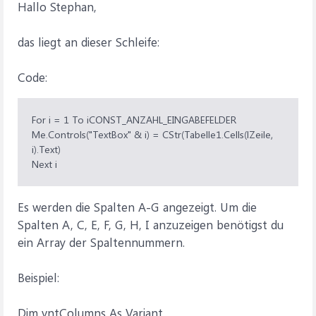
Hallo Stephan,
***********************************************************
*************************************
das liegt an dieser Schleife:
' EREIGNISROUTINEN DER USERFORM
'
***********************************************************
Code:
*************************************
'Speichern Schaltfläche Ereignisroutine
For i = 1 To iCONST_ANZAHL_EINGABEFELDER
Private Sub CommandButton1_Click()
Me.Controls("TextBox" & i) = CStr(Tabelle1.Cells(lZeile,
Call EINTRAG_SPEICHERN 'Aufruf der entsprechenden
i).Text)
Verarbeitungsroutine
Next i
End Sub
Es werden die Spalten A-G angezeigt. Um die
'Beenden Schaltfläche Ereignisroutine
Spalten A, C, E, F, G, H, I anzuzeigen benötigst du
Private Sub CommandButton2_Click()
ein Array der Spaltennummern.
Unload Me
End Sub
Beispiel:
'Klick auf die ListBox Ereignisroutine
Private Sub ListBox1_Click()
Dim vntColumns As Variant