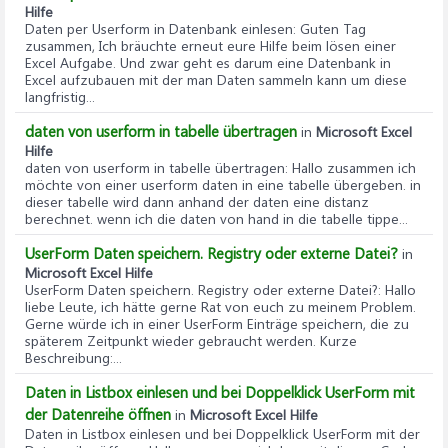
etwas an:
Hilfe
Daten per Userform in Datenbank einlesen
: Guten Tag
If IST_ZEILE_LEER(lZeile) = False Then
zusammen, Ich bräuchte erneut eure Hilfe beim lösen einer
Excel Aufgabe. Und zwar geht es darum eine Datenbank in
'Spalte 1 der Liste mit der Zeilennummer füllen
Excel aufzubauen mit der man Daten sammeln kann um diese
ListBox1.AddItem lZeile
langfristig...
daten von userform in tabelle übertragen
in
Microsoft Excel
'Spalten 2 bis 4 der Liste füllen
Hilfe
ListBox1.List(ListBox1.ListCount - 1, 1) =
daten von userform in tabelle übertragen
: Hallo zusammen ich
CStr(Tabelle1.Cells(lZeile, 1).Text)
möchte von einer userform daten in eine tabelle übergeben. in
ListBox1.List(ListBox1.ListCount - 1, 2) =
dieser tabelle wird dann anhand der daten eine distanz
berechnet. wenn ich die daten von hand in die tabelle tippe...
CStr(Tabelle1.Cells(lZeile, 3).Text)
ListBox1.List(ListBox1.ListCount - 1, 3) =
UserForm Daten speichern. Registry oder externe Datei?
in
CStr(Tabelle1.Cells(lZeile, 6).Text)
Microsoft Excel Hilfe
UserForm Daten speichern. Registry oder externe Datei?
: Hallo
End If
liebe Leute, ich hätte gerne Rat von euch zu meinem Problem.
Gerne würde ich in einer UserForm Einträge speichern, die zu
späterem Zeitpunkt wieder gebraucht werden. Kurze
Next lZeile
Beschreibung:...
End Sub
Daten in Listbox einlesen und bei Doppelklick UserForm mit
der Datenreihe öffnen
in
Microsoft Excel Hilfe
Private Sub EINTRAG_LADEN_UND_ANZEIGEN()
Daten in Listbox einlesen und bei Doppelklick UserForm mit der