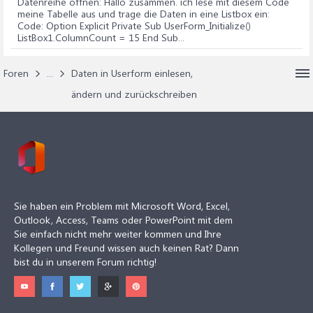
Dim lZeile As Long
Datenreihe öffnen
: Hallo zusammen. ich lese mit diesem Code
meine Tabelle aus und trage die Daten in eine Listbox ein:
Dim i As Integer
Code: Option Explicit Private Sub UserForm_Initialize()
ListBox1.ColumnCount = 15 End Sub...
'Eingabefelder resetten
For i = 1 To iCONST_ANZAHL_EINGABEFELDER
Foren
...
Daten in Userform einlesen,
Me.Controls("TextBox" & i) = ""
Next i
ändern und zurückschreiben
'Nur wenn ein Eintrag selektiert/markiert ist
If ListBox1.ListIndex >= 0 Then
'Die Zeilennummer des Datensatzes steht in der ersten
ausgeblendeten Spalte der Liste,
'somit können wir direkt zugreifen.
Sie haben ein Problem mit Microsoft Word, Excel,
lZeile = ListBox1.List(ListBox1.ListIndex, 0)
Outlook, Access, Teams oder PowerPoint mit dem
Sie einfach nicht mehr weiter kommen und Ihre
For i = 1 To iCONST_ANZAHL_EINGABEFELDER
Kollegen und Freund wissen auch keinen Rat? Dann
Me.Controls("TextBox" & i) = CStr(Tabelle1.Cells(lZeile,
bist du in unserem Forum richtig!
i).Text)
Next i
End If