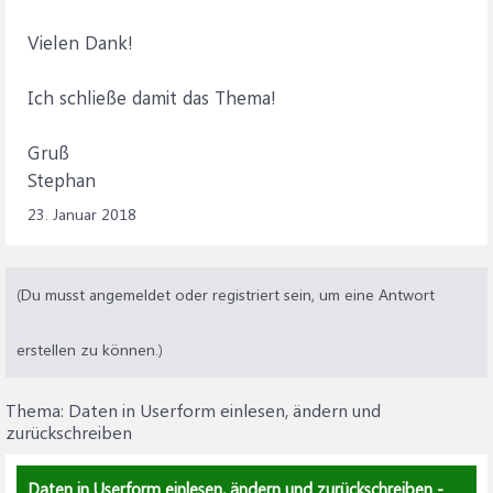
*************************************
' VERARBEITUNGSROUTINEN
Vielen Dank!
'
***********************************************************
*************************************
Ich schließe damit das Thema!
'Diese Routine wird aufgerufen um die Liste (ListBox1) zu
Gruß
leeren, einzustellen und neu zu füllen
Stephan
Private Sub LISTE_LADEN_UND_INITIALISIEREN()
Dim lZeile As Long
23. Januar 2018
Dim lZeileMaximum As Long
Dim i As Integer
(Du musst angemeldet oder registriert sein, um eine Antwort
'Alle TextBoxen leer machen
For i = 1 To iCONST_ANZAHL_EINGABEFELDER
Me.Controls("TextBox" & i) = ""
erstellen zu können.)
Next i
Thema:
Daten in Userform einlesen, ändern und
ListBox1.clear 'Liste leeren
zurückschreiben
'4 Spalten einrichten
'Spalte 1: Zeilennummer des Datensatzes
Daten in Userform einlesen, ändern und zurückschreiben -