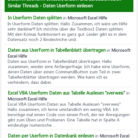
'Spalte 2: Name (Spalte A)
Similar Threads - Daten Userform einlesen
'Spalte 3: Telefon (Spalte B)
In Userform Daten splitten
'Spalte 4: E-Mail (Spalte C)
in
Microsoft Excel Hilfe
In Userform Daten splitten
: Hallo Zusammen, ich wäre um Hilfe
ListBox1.ColumnCount = 4
sehr dankbar!!! Ich möchte über die Textbox1 Daten splitten.
Mit den Komas funktioniert es ganz gut. Leider gibt es in dem
'Spaltenbreiten der Liste anpassen (0=ausblenden,
Datensatz noch 2 Bindestriche und...
nichts=automatisch)
Daten aus UserForm in Tabellenblatt übertragen
'";;;"
in
Microsoft
Excel Hilfe
ListBox1.ColumnWidths = "0;;;"
Daten aus UserForm in Tabellenblatt übertragen
: Hallo
'Feste Breiten: ListBox1.ColumnWidths = "0;100;100;100"
zusammen, wieder eine Anfängerfrage. Ich habe eine Userform,
deren Daten über einen CommandButton zum Teil in zwei
'Um eine Schleife für alle Datensätze zu erhalten
Tabellenblätter übertragen werden. Wie kann ich es
verhindern, dass dabei...
benötigen wir die letzte verwendete Zeile
lZeileMaximum = ActiveSheet.UsedRange.Rows.Count
Excel VBA Userform Daten aus Tabelle Auslesen "sverweis"
in
'Benutzer Bereich auslesen
Microsoft Excel Hilfe
Excel VBA Userform Daten aus Tabelle Auslesen "sverweis"
:
For lZeile =
Hallo zusammen, ich lerne umständlich ein wenig VBA. Ich
benötige mal einen Code von einem Profi, der mir Anregungen
lCONST_STARTZEILENNUMMER_DER_TABELLE To
gibt zum Üben und Probieren. Eine Tabelle hat in Spalte A
lZeileMaximum
eindeutige numerische...
'Nur wenn die Zeile benutzt / nicht leer ist, zeigen wir
Daten per Userform in Datenbank einlesen
in
Microsoft Excel