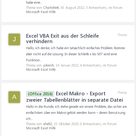
habe eine...
Thema von:
CharlotteK
,
30. August 2022
, 3 Antwort(en), im Forum:
Microsoft Excel Hilfe
Excel VBA Exit aus der Schleife
Thema
J
verhindern
Hallo, ich denke, ich habe ein tatsächlich einfaches Problem. Komme
aber nicht auf die Lösung. In dieser Schleife x bis 507 wird eine
Funktion...
Thema von:
jokersh
,
14. Januar 2022
, 6 Antwort(en), im Forum:
Microsoft Excel Hilfe
Excel Makro - Export
Thema
(Office 2016)
A
zweier Tabellenblätter in separate Datei
Hallo in die Runde, ich stehe gerade vor einem Problem, das sicher am
einfachsten über ein Makro gelöst werden kann – deren Benutzung
ich...
Thema von:
ahe92
,
15. Oktober 2020
, 0 Antwort(en), im Forum:
Microsoft Excel Hilfe