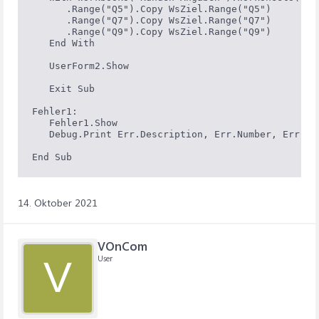
      .Range("Q5").Copy WsZiel.Range("Q5")

      .Range("Q7").Copy WsZiel.Range("Q7")

      .Range("Q9").Copy WsZiel.Range("Q9")

   End With

   UserForm2.Show

   Exit Sub

Fehler1:

   Fehler1.Show

   Debug.Print Err.Description, Err.Number, Err.Sou
14. Oktober 2021
VOnCom
User
V