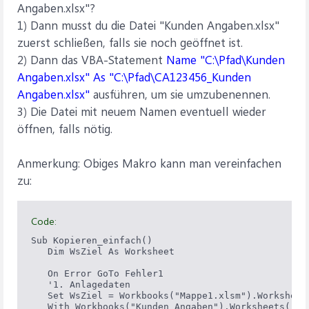
Angaben.xlsx"?
1) Dann musst du die Datei "Kunden Angaben.xlsx"
zuerst schließen, falls sie noch geöffnet ist.
2) Dann das VBA-Statement
Name "C:\Pfad\Kunden
Angaben.xlsx" As "C:\Pfad\CA123456_Kunden
Angaben.xlsx"
ausführen, um sie umzubenennen.
3) Die Datei mit neuem Namen eventuell wieder
öffnen, falls nötig.
Anmerkung: Obiges Makro kann man vereinfachen
zu:
Code:
Sub Kopieren_einfach()

   Dim WsZiel As Worksheet

   On Error GoTo Fehler1

   '1. Anlagedaten

   Set WsZiel = Workbooks("Mappe1.xlsm").Worksheets
   With Workbooks("Kunden Angaben").Worksheets("Kun