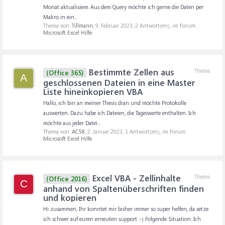
Monat aktualisiere. Aus dem Query möchte ich gerne die Daten per
Makro in ein...
Thema von:
Tillmann
,
9. Februar 2023
, 2 Antwort(en), im Forum:
Microsoft Excel Hilfe
Bestimmte Zellen aus
Thema
(Office 365)
A
geschlossenen Dateien in eine Master
Liste hineinkopieren VBA
Hallo, ich bin an meiner Thesis dran und möchte Protokolle
auswerten. Dazu habe ich Dateien, die Tageswerte enthalten. Ich
möchte aus jeder Datei...
Thema von:
AC58
,
2. Januar 2023
, 1 Antwort(en), im Forum:
Microsoft Excel Hilfe
Excel VBA - Zellinhalte
Thema
(Office 2016)
C
anhand von Spaltenüberschriften finden
und kopieren
Hi zusammen, Ihr konntet mir bisher immer so super helfen, da setze
ich schwer auf euren erneuten support :-) Folgende Situation: Ich