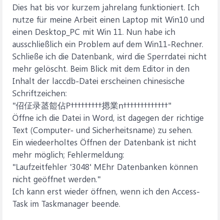
Dies hat bis vor kurzem jahrelang funktioniert. Ich
nutze für meine Arbeit einen Laptop mit Win10 und
einen Desktop_PC mit Win 11. Nun habe ich
ausschließlich ein Problem auf dem Win11-Rechner.
Schließe ich die Datenbank, wird die Sperrdatei nicht
mehr gelöscht. Beim Blick mit dem Editor in den
Inhalt der laccdb-Datei erscheinen chinesische
Schriftzeichen:
"佋佂录䕄䭓佔P†††††††††摁業n†††††††††††††"
Öffne ich die Datei in Word, ist dagegen der richtige
Text (Computer- und Sicherheitsname) zu sehen.
Ein wiedeerholtes Öffnen der Datenbank ist nicht
mehr möglich; Fehlermeldung:
"Laufzeitfehler '3048' MEhr Datenbanken können
nicht geöffnet werden."
Ich kann erst wieder öffnen, wenn ich den Access-
Task im Taskmanager beende.