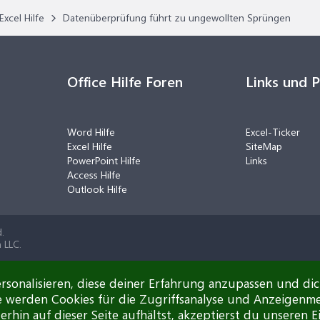
Excel Hilfe
Datenüberprüfung führt zu ungewollten Sprüngen
Office Hilfe Foren
Links und 
Word Hilfe
Excel-Ticker
Excel Hilfe
SiteMap
PowerPoint Hilfe
Links
Access Hilfe
Outlook Hilfe
.
 LLC.
rsonalisieren, diese deiner Erfahrung anzupassen und di
e werden Cookies für die Zugriffsanalyse und Anzeigenm
rhin auf dieser Seite aufhältst, akzeptierst du unseren E