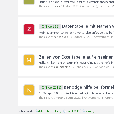
Hallo :) Ich habe in Excel zwei Tabellen, die voneinander abhängi
Thema von:
Fynia
,
11. März 2023
, 4 Antwort(en), im Forum:
M
Datentabelle mit Namen 
(Office 365)
Z
Moin zusammen. Ich soll ein Inventurblatt anfertigen, da bei 
Thema von:
Zandalaroid
,
10. Oktober 2022
, 2 Antwort(en), i
Zeilen von Exceltabelle auf einzelnen
M
Hallo, ich kenne mich kaum mit PowerPoint aus und hoffe ihr 
Thema von:
max_machine
,
17. Februar 2022
, 0 Antwort(en), 
Benötige hilfe bei formel
(Office 2016)
K
*:)*Seit gegrüßt ich bräuchte unbedingt hilfe bei einer kleine
Thema von:
Kimodo
,
16. Juni 2021
, 1 Antwort(en), im Forum:
Schlagworte:
datenüberprüfung
excel 2013
sprung