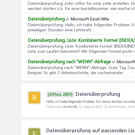
Datenüberprüfung zehn ziffer für eine zeile erstellen
: H
werden dürfen z.b. für eine bestellnummer. wie mache i
Datenüberprüfung
in
Microsoft Excel Hilfe
Datenüberprüfung
: Hallo, ich habe folgendes Problem: F
jeweiligen Stunden eine Lehrkraft...
Datenüberprüfung, Liste: Kombinierte Formel (INDEX/
Datenüberprüfung, Liste: Kombinierte Formel (INDEX/INDI
Liste zum Laufen bekommt? Mit folgender Formel prüfe i
Datenüberprüfung nach "WENN"-Abfrage
in
Microsoft 
Datenüberprüfung nach "WENN"-Abfrage
: Gute Tag Zus
Beispiel: Es gibt 3 Arbeitsschritte, die nacheinander...
Datenüberprüfung
(Office 2007)
B
Hallo, ich habe folgendes Problem: Für meine Tochter; Grundsc
Thema von:
Banker68
,
12. August 2023
, 11 Antwort(en), im 
Datenüberprüfung auf passenden Lis
F