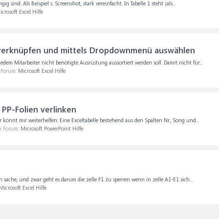
g sind. Als Beispiel s. Screenshot, stark vereinfacht. In Tabelle 1 steht (als...
icrosoft Excel Hilfe
verknüpfen und mittels Dropdownmenü auswählen
jedem Mitarbeiter nicht benötigte Ausrüstung aussortiert werden soll. Damit nicht für...
m Forum:
Microsoft Excel Hilfe
 PP-Folien verlinken
könnt mir weiterhelfen: Eine Exceltabelle bestehend aus den Spalten Nr., Song und...
im Forum:
Microsoft PowerPoint Hilfe
n sache, und zwar geht es darum die zelle F1 zu sperren wenn in zelle A1-E1 sich...
Microsoft Excel Hilfe