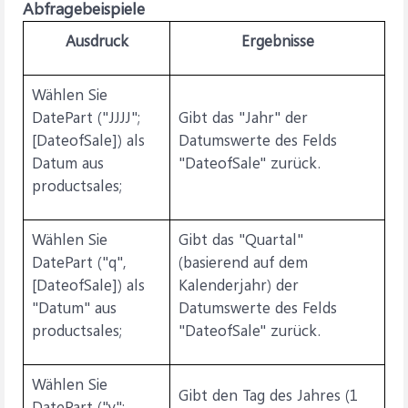
Abfragebeispiele
Ausdruck
Ergebnisse
Wählen Sie
DatePart ("JJJJ";
Gibt das "Jahr" der
[DateofSale]) als
Datumswerte des Felds
Datum aus
"DateofSale" zurück.
productsales;
Wählen Sie
Gibt das "Quartal"
DatePart ("q",
(basierend auf dem
[DateofSale]) als
Kalenderjahr) der
"Datum" aus
Datumswerte des Felds
productsales;
"DateofSale" zurück.
Wählen Sie
Gibt den Tag des Jahres (1
DatePart ("y";