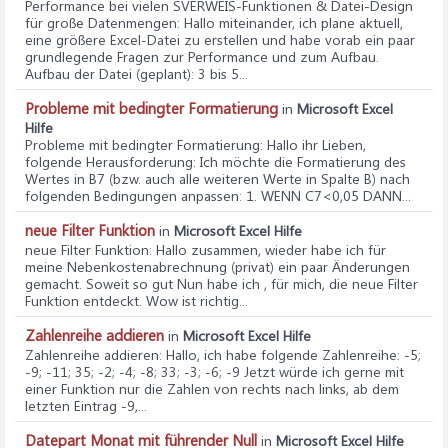
Performance bei vielen SVERWEIS-Funktionen & Datei-Design
für große Datenmengen
: Hallo miteinander, ich plane aktuell,
eine größere Excel-Datei zu erstellen und habe vorab ein paar
grundlegende Fragen zur Performance und zum Aufbau.
Aufbau der Datei (geplant): 3 bis 5...
Probleme mit bedingter Formatierung
in
Microsoft Excel
Hilfe
Probleme mit bedingter Formatierung
: Hallo ihr Lieben,
folgende Herausforderung: Ich möchte die Formatierung des
Wertes in B7 (bzw. auch alle weiteren Werte in Spalte B) nach
folgenden Bedingungen anpassen: 1. WENN C7<0,05 DANN...
neue Filter Funktion
in
Microsoft Excel Hilfe
neue Filter Funktion
: Hallo zusammen, wieder habe ich für
meine Nebenkostenabrechnung (privat) ein paar Änderungen
gemacht. Soweit so gut Nun habe ich , für mich, die neue Filter
Funktion entdeckt. Wow ist richtig...
Zahlenreihe addieren
in
Microsoft Excel Hilfe
Zahlenreihe addieren
: Hallo, ich habe folgende Zahlenreihe: -5;
-9; -11; 35; -2; -4; -8; 33; -3; -6; -9 Jetzt würde ich gerne mit
einer Funktion nur die Zahlen von rechts nach links, ab dem
letzten Eintrag -9,...
Datepart Monat mit führender Null
in
Microsoft Excel Hilfe