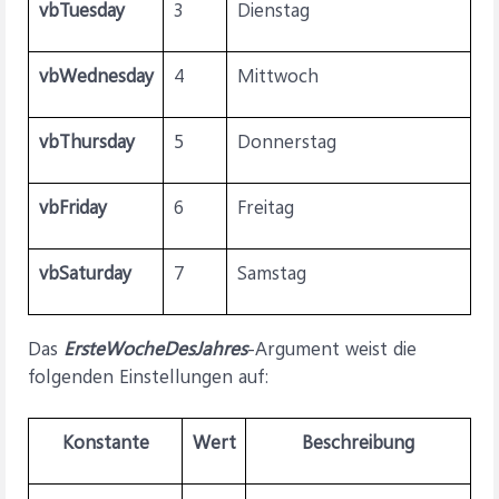
vbTuesday
3
Dienstag
vbWednesday
4
Mittwoch
vbThursday
5
Donnerstag
vbFriday
6
Freitag
vbSaturday
7
Samstag
Das
ErsteWocheDesJahres
-Argument weist die
folgenden Einstellungen auf:
Konstante
Wert
Beschreibung