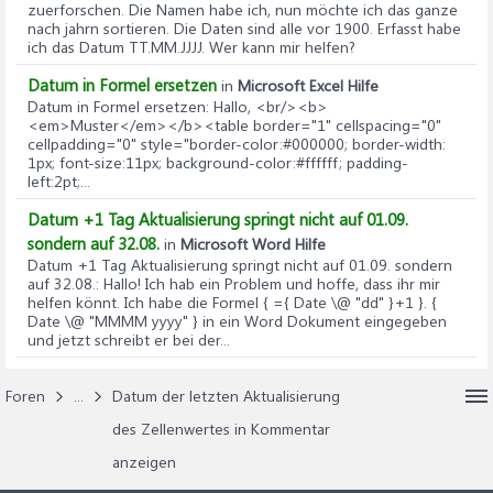
zuerforschen. Die Namen habe ich, nun möchte ich das ganze
nach jahrn sortieren. Die Daten sind alle vor 1900. Erfasst habe
ich das Datum TT.MM.JJJJ. Wer kann mir helfen?
Datum in Formel ersetzen
in
Microsoft Excel Hilfe
Datum in Formel ersetzen
: Hallo, <br/><b>
<em>Muster</em></b><table border="1" cellspacing="0"
cellpadding="0" style="border-color:#000000; border-width:
1px; font-size:11px; background-color:#ffffff; padding-
left:2pt;...
Datum +1 Tag Aktualisierung springt nicht auf 01.09.
sondern auf 32.08.
in
Microsoft Word Hilfe
Datum +1 Tag Aktualisierung springt nicht auf 01.09. sondern
auf 32.08.
: Hallo! Ich hab ein Problem und hoffe, dass ihr mir
helfen könnt. Ich habe die Formel { ={ Date \@ "dd" }+1 }. {
Date \@ "MMMM yyyy" } in ein Word Dokument eingegeben
und jetzt schreibt er bei der...
Foren
...
Datum der letzten Aktualisierung
des Zellenwertes in Kommentar
anzeigen