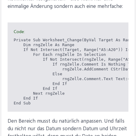
einmalige Änderung sondern auch eine mehrfache:
Code:
Private Sub Worksheet_Change(ByVal Target As Range)
    Dim rngZelle As Range

    If Not Intersect(Target, Range("A5:A20")) Is No
        For Each rngZelle In Selection

            If Not Intersect(rngZelle, Range("A5:A2
                If rngZelle.Comment Is Nothing Then
                    rngZelle.AddComment CStr(Date)

                Else

                    rngZelle.Comment.Text Text:=rn
                End If

            End If

        Next rngZelle

    End If

Den Bereich musst du natürlich anpassen. Und falls
du nicht nur das Datum sondern Datum und Uhrzeit
festhalten willst, dann musst du Date an beiden