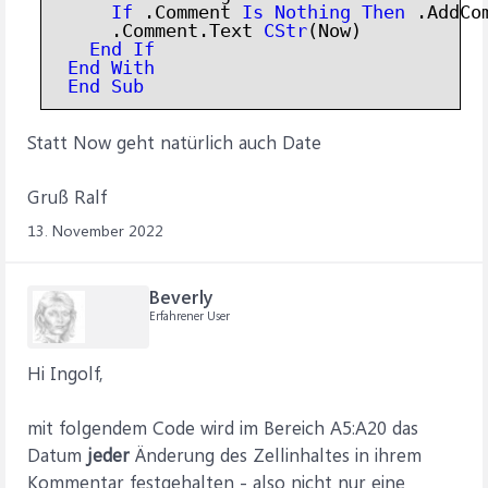
If
 .Comment 
Is
Nothing
Then
 .AddCom
    .Comment.Text 
CStr
(Now)

End
If
End
With
End
Sub
Statt Now geht natürlich auch Date
Gruß Ralf
13. November 2022
Beverly
Erfahrener User
Hi Ingolf,
mit folgendem Code wird im Bereich A5:A20 das
Datum
jeder
Änderung des Zellinhaltes in ihrem
Kommentar festgehalten - also nicht nur eine