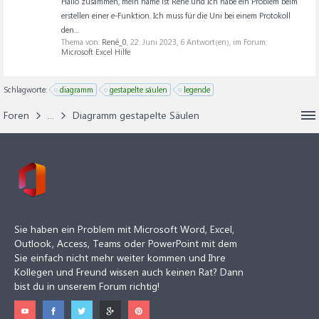
Hallo zusammen, mein name ist René und Ich habe ein Problem beim
erstellen einer e-Funktion. Ich muss für die Uni bei einem Protokoll
den...
Thema von:
René_0
,
22. Juni 2023
, 6 Antwort(en), im Forum:
Microsoft Excel Hilfe
Schlagworte:
diagramm
gestapelte säulen
legende
Foren
...
Diagramm gestapelte Säulen
Sie haben ein Problem mit Microsoft Word, Excel,
Outlook, Access, Teams oder PowerPoint mit dem
Sie einfach nicht mehr weiter kommen und Ihre
Kollegen und Freund wissen auch keinen Rat? Dann
bist du in unserem Forum richtig!