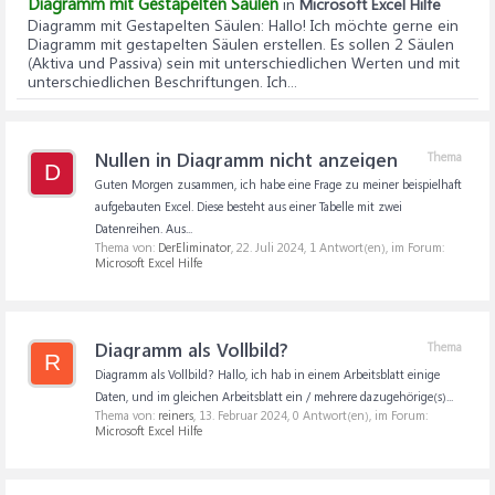
Diagramm mit Gestapelten Säulen
in
Microsoft Excel Hilfe
Diagramm mit Gestapelten Säulen
: Hallo! Ich möchte gerne ein
Diagramm mit gestapelten Säulen erstellen. Es sollen 2 Säulen
(Aktiva und Passiva) sein mit unterschiedlichen Werten und mit
unterschiedlichen Beschriftungen. Ich...
Nullen in Diagramm nicht anzeigen
Thema
D
Guten Morgen zusammen, ich habe eine Frage zu meiner beispielhaft
aufgebauten Excel. Diese besteht aus einer Tabelle mit zwei
Datenreihen. Aus...
Thema von:
DerEliminator
,
22. Juli 2024
, 1 Antwort(en), im Forum:
Microsoft Excel Hilfe
Diagramm als Vollbild?
Thema
R
Diagramm als Vollbild? Hallo, ich hab in einem Arbeitsblatt einige
Daten, und im gleichen Arbeitsblatt ein / mehrere dazugehörige(s)...
Thema von:
reiners
,
13. Februar 2024
, 0 Antwort(en), im Forum:
Microsoft Excel Hilfe