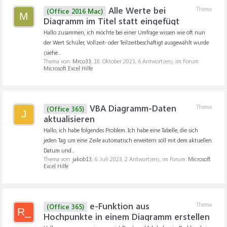
Alle Werte bei
Thema
(Office 2016 Mac)
M
Diagramm im Titel statt eingefügt
Hallo zusammen, ich möchte bei einer Umfrage wissen wie oft nun
der Wert Schüler, Vollzeit- oder Teilzeitbeschäftigt ausgewählt wurde
(siehe...
Thema von:
Mrco33
,
18. Oktober 2023
, 6 Antwort(en), im Forum:
Microsoft Excel Hilfe
VBA Diagramm-Daten
Thema
(Office 365)
J
aktualisieren
Hallo, ich habe folgendes Problem. Ich habe eine Tabelle, die sich
jeden Tag um eine Zeile automatisch erweitern soll mit dem aktuellen
Datum und...
Thema von:
jakob13
,
6. Juli 2023
, 2 Antwort(en), im Forum:
Microsoft
Excel Hilfe
e-Funktion aus
Thema
(Office 365)
R_
Hochpunkte in einem Diagramm erstellen