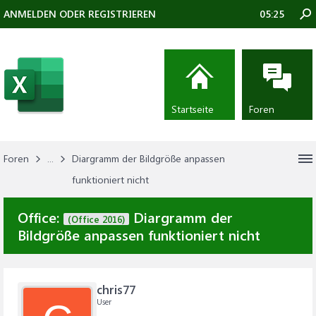
ANMELDEN ODER REGISTRIEREN
05:25
Startseite
Foren
Foren
...
Diargramm der Bildgröße anpassen
funktioniert nicht
Office:
Diargramm der
(Office 2016)
Bildgröße anpassen funktioniert nicht
chris77
User