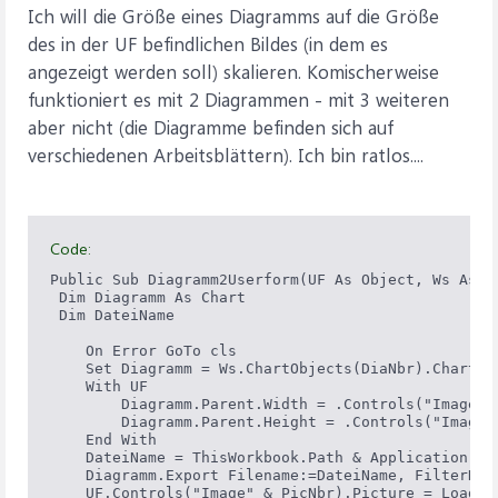
Ich will die Größe eines Diagramms auf die Größe
des in der UF befindlichen Bildes (in dem es
angezeigt werden soll) skalieren. Komischerweise
funktioniert es mit 2 Diagrammen - mit 3 weiteren
aber nicht (die Diagramme befinden sich auf
verschiedenen Arbeitsblättern). Ich bin ratlos....
Code:
Public Sub Diagramm2Userform(UF As Object, Ws As W
 Dim Diagramm As Chart

 Dim DateiName

    On Error GoTo cls

    Set Diagramm = Ws.ChartObjects(DiaNbr).Chart

    With UF

        Diagramm.Parent.Width = .Controls("Image" &
        Diagramm.Parent.Height = .Controls("Image" 
    End With

    DateiName = ThisWorkbook.Path & Application.Pa
    Diagramm.Export Filename:=DateiName, FilterName
    UF.Controls("Image" & PicNbr).Picture = LoadPic