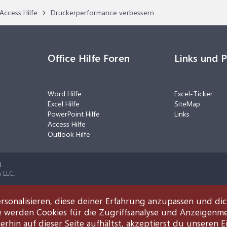
Access Hilfe
Druckerperformance verbessern
Office Hilfe Foren
Links und 
Word Hilfe
Excel-Ticker
Excel Hilfe
SiteMap
PowerPoint Hilfe
Links
Access Hilfe
Outlook Hilfe
.
 LLC.
rsonalisieren, diese deiner Erfahrung anzupassen und di
e werden Cookies für die Zugriffsanalyse und Anzeigenm
rhin auf dieser Seite aufhältst, akzeptierst du unseren E