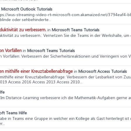
n
Microsoft Outlook Tutorials
ttps://wus-streaming-video-rt-microsoft-com.akamaized.net/3794eaf
inde oder sehbehinderte...
uktivität zu verbessern.
in
Microsoft Teams Tutorials
ktivität zu verbessern.
: Vernetzen Sie die Teams in der Werkshalle, um 
on Vorfällen
in
Microsoft Teams Tutorials
n Vorfällen
: Verbessern der Sicherheitsreaktionen und Verringern von V
 mithilfe einer Kreuztabellenabfrage
in
Microsoft Access Tutorials
ithilfe einer Kreuztabellenabfrage
: Verbessern der Lesbarkeit von Zu
2019 Access 2016 Access 2013 Access 2010...
lfe
! Im Distance-Learning verbessere ich die Mathematik-Aufgaben gerne a
oft Teams Hilfe
 habe in Teams eine Gruppe in welcher ein Kollege als Gast hinterlegt is
...