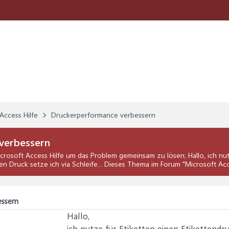
Access Hilfe
Druckerperformance verbessern
verbessern
crosoft Access Hilfe
um das Problem gemeinsam zu lösen; Hallo, ich nut
Druck setze ich via Schleife... Dieses Thema im Forum "
Microsoft Acc
ssern
Hallo,
ich nutze für Etiketten einen Etikettend