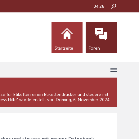
04:26
Startseite
Foren
ze für Etiketten einen Etikettendrucker und steuere mit
ess Hilfe
" wurde erstellt von Doming,
6. November 2024
.
rucker und steuere mit meiner Datenbank