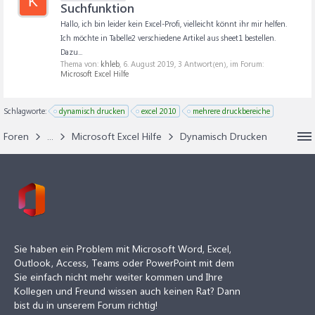
K
Suchfunktion
Hallo, ich bin leider kein Excel-Profi, vielleicht könnt ihr mir helfen.
Ich möchte in Tabelle2 verschiedene Artikel aus sheet1 bestellen.
Dazu...
Thema von:
khleb
,
6. August 2019
, 3 Antwort(en), im Forum:
Microsoft Excel Hilfe
Schlagworte:
dynamisch drucken
excel 2010
mehrere druckbereiche
Foren
...
Microsoft Excel Hilfe
Dynamisch Drucken
Sie haben ein Problem mit Microsoft Word, Excel,
Outlook, Access, Teams oder PowerPoint mit dem
Sie einfach nicht mehr weiter kommen und Ihre
Kollegen und Freund wissen auch keinen Rat? Dann
bist du in unserem Forum richtig!