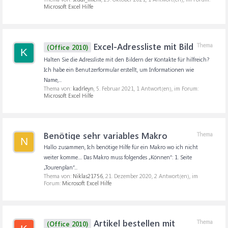
Microsoft Excel Hilfe
Excel-Adressliste mit Bild
Thema
(Office 2010)
K
Halten Sie die Adressliste mit den Bildern der Kontakte für hilfreich?
Ich habe ein Benutzerformular erstellt, um Informationen wie
Name,...
Thema von:
kadrleyn
,
5. Februar 2021
, 1 Antwort(en), im Forum:
Microsoft Excel Hilfe
Benötige sehr variables Makro
Thema
N
Hallo zusammen, Ich benötige Hilfe für ein Makro wo ich nicht
weiter komme.... Das Makro muss folgendes „Können“: 1. Seite
„Tourenplan“...
Thema von:
Niklas21756
,
21. Dezember 2020
, 2 Antwort(en), im
Forum:
Microsoft Excel Hilfe
Artikel bestellen mit
Thema
(Office 2010)