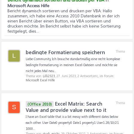
Microsoft Access Hilfe
Bericht dynamisch sortieren und drucken per VBA
: Hallo
zusammen, ich habe eine Access 2010 Datenbank in der ich
einen Bericht über einen Button, via VBA sortieren und
drucken möchte. Im Bericht selbst habe ich keine Sortierung
festgelegt, dies...
bedingte Formatierung speichern
Thema
L
Liebe Community, Ich brauche standartmäßig eine recht komplexe
bedingte Formatierung in meinen Excel-Dateien und möchte sie
nicht jedes Mal neu...
Thema von:
Lilli2323
,
27. Juni 2023
, 2 Antwort(en), im Forum:
Microsoft Excel Hilfe
Excel Matrix: Search
Thema
(Office 2010)
S
Value and provide value next to it
I have an Excel table that is a bit messy with different dates below
each other. User Date0 property0 Date1 property1 User1 28/10/21
1000...
Thema von:
studi_michi
,
29. Oktober 2021
, 1 Antwort(en), im Forum: