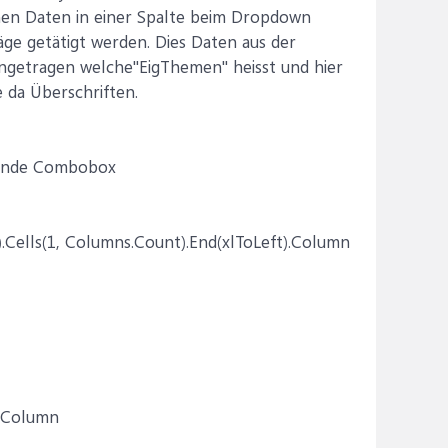
nen Daten in einer Spalte beim Dropdown
äge getätigt werden. Dies Daten aus der
ngetragen welche"EigThemen" heisst und hier
e da Überschriften.
ehende Combobox
.Cells(1, Columns.Count).End(xlToLeft).Column
).Column