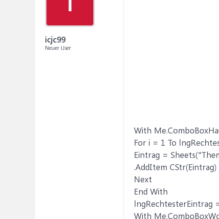
I
icjc99
Neuer User
With Me.ComboBoxHau
For i = 1 To lngRechte
Eintrag = Sheets("Theme
.AddItem CStr(Eintrag)
Next
End With
lngRechtesterEintrag =
With Me.ComboBoxWo