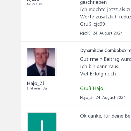
geschrieben.
Neuer User
Ich möchte jetzt als z
Werte zusätzlich reduz
Gruß icjc99
icjc99,
24. August 2024
Dynamische Combobox mi
Gut rmein Beitrag wurd
Ich bin dann raus.
Viel Erfolg noch.
Hajo_Zi
Gruß Hajo
Erfahrener User
Hajo_Zi,
24. August 2024
Ok danke, für deine B
I