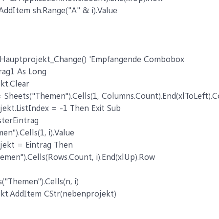
dItem sh.Range("A" & i).Value
xHauptprojekt_Change() 'Empfangende Combobox
rag1 As Long
t.Clear
= Sheets("Themen").Cells(1, Columns.Count).End(xlToLeft).
kt.ListIndex = -1 Then Exit Sub
sterEintrag
n").Cells(1, i).Value
ekt = Eintrag Then
emen").Cells(Rows.Count, i).End(xlUp).Row
"Themen").Cells(n, i)
t.AddItem CStr(nebenprojekt)