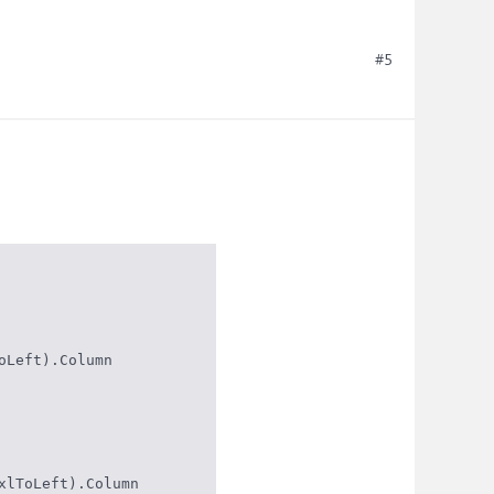
#5
Left).Column

lToLeft).Column
