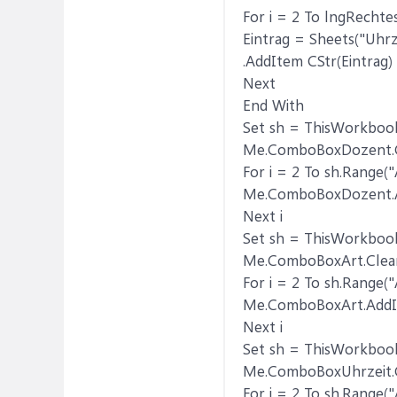
For i = 2 To lngRechte
Eintrag = Sheets("Uhrzei
.AddItem CStr(Eintrag)
Next
End With
Set sh = ThisWorkboo
Me.ComboBoxDozent.
For i = 2 To sh.Range(
Me.ComboBoxDozent.Ad
Next i
Set sh = ThisWorkbook
Me.ComboBoxArt.Clea
For i = 2 To sh.Range(
Me.ComboBoxArt.AddIt
Next i
Set sh = ThisWorkbook
Me.ComboBoxUhrzeit.
For i = 2 To sh.Range(