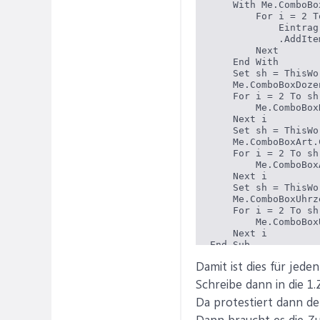
    With Me.ComboBo
        For i = 2 T
            Eintrag
            .AddIte
        Next

    End With

    Set sh = ThisWo
    Me.ComboBoxDoze
    For i = 2 To sh
        Me.ComboBox
    Next i

    Set sh = ThisWo
    Me.ComboBoxArt.C
    For i = 2 To sh
        Me.ComboBox
    Next i

    Set sh = ThisWo
    Me.ComboBoxUhrz
    For i = 2 To sh
        Me.ComboBox
    Next i

End Sub

Damit ist dies für jeden
Private Sub ComboBo
    Dim lngRechtest
Schreibe dann in die 1.Z
    ComboBoxNebenpr
Da protestiert dann de
    lngRechtesterEi
    If ComboBoxHaup
Dann braucht es die 