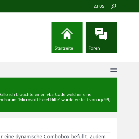
23:05
Startseite
Foren
allo ich bräuchte einen vba Code welcher eine
im Forum "
Microsoft Excel Hilfe
" wurde erstellt von icjc99,
er eine dynamische Combobox befüllt. Zudem