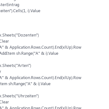
sterEintrag
ten").Cells(1, i).Value
k.Sheets("Dozenten")
Clear
"A" & Application.Rows.Count).End(xlUp).Row
dItem sh.Range("A" & i).Value
.Sheets("Arten")
r
"A" & Application.Rows.Count).End(xlUp).Row
em sh.Range("A" & i).Value
.Sheets("Uhrzeiten")
Clear
"A" & Application.Rows.Count).End(xlUp).Row