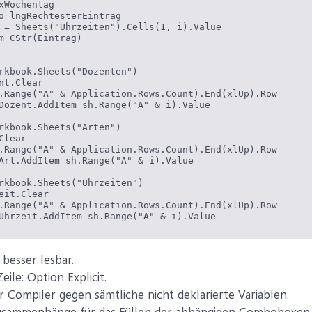
xWochentag

o lngRechtesterEintrag

 = Sheets("Uhrzeiten").Cells(1, i).Value

m CStr(Eintrag)

rkbook.Sheets("Dozenten")

nt.Clear

.Range("A" & Application.Rows.Count).End(xlUp).Row

Dozent.AddItem sh.Range("A" & i).Value

rkbook.Sheets("Arten")

lear

.Range("A" & Application.Rows.Count).End(xlUp).Row

Art.AddItem sh.Range("A" & i).Value

rkbook.Sheets("Uhrzeiten")

eit.Clear

.Range("A" & Application.Rows.Count).End(xlUp).Row

Uhrzeit.AddItem sh.Range("A" & i).Value

 besser lesbar.
xHauptprojekt_Change() 'Empfangende Combobox

erEintrag1 As Long

eile: Option Explicit.
ojekt.Clear

r Compiler gegen sämtliche nicht deklarierte Variablen.
ntrag = Sheets("Themen").Cells(1, Columns.Count).End(xlTo
tprojekt.ListIndex = -1 Then Exit Sub

Zusammenhänge für das Füllen der abhängigen Comboboxen.