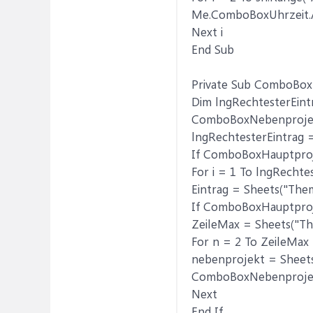
Me.ComboBoxUhrzeit.Ad
Next i
End Sub
Private Sub ComboBo
Dim lngRechtesterEint
ComboBoxNebenprojek
lngRechtesterEintrag 
If ComboBoxHauptproje
For i = 1 To lngRechte
Eintrag = Sheets("Theme
If ComboBoxHauptproj
ZeileMax = Sheets("Th
For n = 2 To ZeileMax
nebenprojekt = Sheets(
ComboBoxNebenprojek
Next
End If