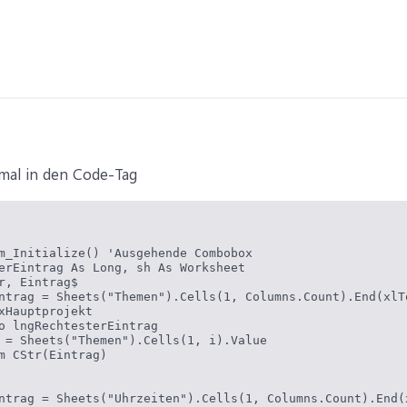
 mal in den Code-Tag
m_Initialize() 'Ausgehende Combobox

erEintrag As Long, sh As Worksheet

r, Eintrag$

ntrag = Sheets("Themen").Cells(1, Columns.Count).End(xlTo
xHauptprojekt

o lngRechtesterEintrag

 = Sheets("Themen").Cells(1, i).Value

m CStr(Eintrag)

ntrag = Sheets("Uhrzeiten").Cells(1, Columns.Count).End(x