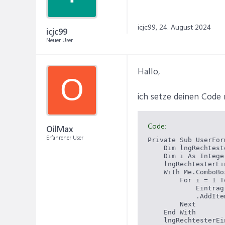
icjc99,
24. August 2024
icjc99
Neuer User
Hallo,
O
ich setze deinen Code
Code:
OilMax
Erfahrener User
Private Sub UserFor
    Dim lngRechtest
    Dim i As Intege
    lngRechtesterEi
    With Me.ComboBo
        For i = 1 T
            Eintrag
            .AddIte
        Next

    End With

    lngRechtesterEi