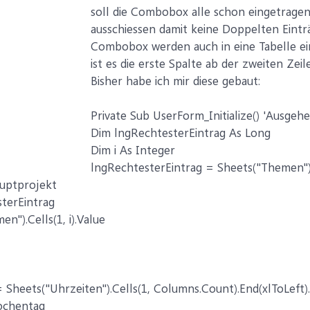
soll die Combobox alle schon eingetrage
ausschiessen damit keine Doppelten Eintr
Combobox werden auch in eine Tabelle ei
ist es die erste Spalte ab der zweiten Zeil
Bisher habe ich mir diese gebaut:
Private Sub UserForm_Initialize() 'Ausg
Dim lngRechtesterEintrag As Long
Dim i As Integer
lngRechtesterEintrag = Sheets("Themen")
ptprojekt
sterEintrag
n").Cells(1, i).Value
 Sheets("Uhrzeiten").Cells(1, Columns.Count).End(xlToLeft
chentag