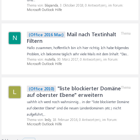
Thema von:
blapanda
,
3. Oktober 2018
, 0 Antwort(en), im Forum:
Microsoft Outlook Hilfe
Mail nach Textinhalt
Thema
(Office 2016 Mac)
N
Filtern
Hallo zusammen, hoffentlich bin ich hier richtig. Ich habe folgendes
Problem, ich bekomme täglich sehr viele Mails mit dem Inhalt: "Das...
Thema von:
nutella
,
30. März 2017
, 0 Antwort(en), im Forum:
Microsoft Outlook Hilfe
"liste blockierter Domäne
Thema
(Office 2010)
L
auf oberster Ebene" erweitern
uahhh ich werd noch wahnsinnig.... in der "liste blockierter Domäne
auf oberster Ebene" sind die neuen Länderdomänen (etc.) nicht
aufgeführt,...
Thema von:
lesly
,
18. Februar 2016
, 0 Antwort(en), im Forum:
Microsoft Outlook Hilfe