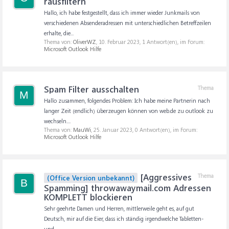
rausfiltern
Hallo, ich habe festgestellt, dass ich immer wieder Junkmails von
verschiedenen Absenderadressen mit unterschiedlichen Betreffzeilen
erhalte, die...
Thema von:
OliverWZ
,
10. Februar 2023
, 1 Antwort(en), im Forum:
Microsoft Outlook Hilfe
Spam Filter ausschalten
Thema
M
Hallo zusammen, folgendes Problem: Ich habe meine Partnerin nach
langer Zeit (endlich) überzeugen können von web.de zu outlook zu
wechseln....
Thema von:
MauWi
,
25. Januar 2023
, 0 Antwort(en), im Forum:
Microsoft Outlook Hilfe
[Aggressives
Thema
(Office Version unbekannt)
B
Spamming] throwawaymail.com Adressen
KOMPLETT blockieren
Sehr geehrte Damen und Herren, mittlerweile geht es, auf gut
Deutsch, mir auf die Eier, dass ich ständig irgendwelche Tabletten-
und...