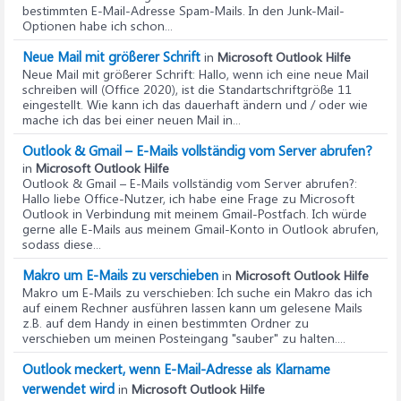
bestimmten E-Mail-Adresse Spam-Mails. In den Junk-Mail-
Optionen habe ich schon...
Neue Mail mit größerer Schrift
in
Microsoft Outlook Hilfe
Neue Mail mit größerer Schrift
: Hallo, wenn ich eine neue Mail
schreiben will (Office 2020), ist die Standartschriftgröße 11
eingestellt. Wie kann ich das dauerhaft ändern und / oder wie
mache ich das bei einer neuen Mail in...
Outlook & Gmail – E-Mails vollständig vom Server abrufen?
in
Microsoft Outlook Hilfe
Outlook & Gmail – E-Mails vollständig vom Server abrufen?
:
Hallo liebe Office-Nutzer, ich habe eine Frage zu Microsoft
Outlook in Verbindung mit meinem Gmail-Postfach. Ich würde
gerne alle E-Mails aus meinem Gmail-Konto in Outlook abrufen,
sodass diese...
Makro um E-Mails zu verschieben
in
Microsoft Outlook Hilfe
Makro um E-Mails zu verschieben
: Ich suche ein Makro das ich
auf einem Rechner ausführen lassen kann um gelesene Mails
z.B. auf dem Handy in einen bestimmten Ordner zu
verschieben um meinen Posteingang "sauber" zu halten....
Outlook meckert, wenn E-Mail-Adresse als Klarname
verwendet wird
in
Microsoft Outlook Hilfe