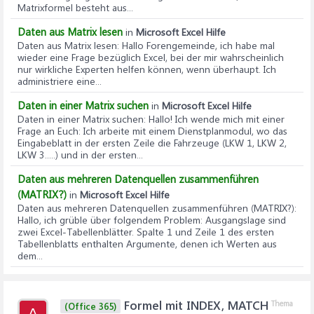
Matrixformel besteht aus...
Daten aus Matrix lesen
in
Microsoft Excel Hilfe
Daten aus Matrix lesen
: Hallo Forengemeinde, ich habe mal
wieder eine Frage bezüglich Excel, bei der mir wahrscheinlich
nur wirkliche Experten helfen können, wenn überhaupt. Ich
administriere eine...
Daten in einer Matrix suchen
in
Microsoft Excel Hilfe
Daten in einer Matrix suchen
: Hallo! Ich wende mich mit einer
Frage an Euch: Ich arbeite mit einem Dienstplanmodul, wo das
Eingabeblatt in der ersten Zeile die Fahrzeuge (LKW 1, LKW 2,
LKW 3.....) und in der ersten...
Daten aus mehreren Datenquellen zusammenführen
(MATRIX?)
in
Microsoft Excel Hilfe
Daten aus mehreren Datenquellen zusammenführen (MATRIX?)
:
Hallo, ich grüble über folgendem Problem: Ausgangslage sind
zwei Excel-Tabellenblätter. Spalte 1 und Zeile 1 des ersten
Tabellenblatts enthalten Argumente, denen ich Werten aus
dem...
Formel mit INDEX, MATCH
Thema
(Office 365)
A