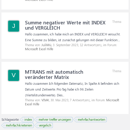
Summe negativer Werte mit INDEX
Thema
J
und VERGLEICH
Hallo zusammen, ich habe mich an INDEX und VERGLEICH versucht.
Eine Summe zu bilden, ist zunächst gelungen mit dieser Funktion:...
Thema von:
JuliMü
,
3. September 2023
, 12 Antwort(en), im Forum:
Microsoft Excel Hilfe
MTRANS mit automatisch
Thema
V
veränderter Matrix
Hallo zusammen Ich folgenden Datensatz,: In Spalte A befinden sich
Datum und Zeitwerte. Pro Tag habe ich 96 Zeilen
(Viertelstundenwerte). Dies...
Thema von:
VIVA!
,
30. Mai 2023
, 7 Antwort(en), im Forum:
Microsoft
Excel Hilfe
Schlagworte:
index
mehrer treffer anzeigen
mehrfachantworten
mehrfachkrieterien
vergelich