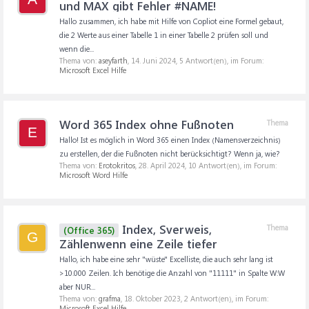
und MAX gibt Fehler #NAME!
Hallo zusammen, ich habe mit Hilfe von Copliot eine Formel gebaut,
die 2 Werte aus einer Tabelle 1 in einer Tabelle 2 prüfen soll und
wenn die...
Thema von:
aseyfarth
,
14. Juni 2024
, 5 Antwort(en), im Forum:
Microsoft Excel Hilfe
Word 365 Index ohne Fußnoten
Thema
E
Hallo! Ist es möglich in Word 365 einen Index (Namensverzeichnis)
zu erstellen, der die Fußnoten nicht berücksichtigt? Wenn ja, wie?
Thema von:
Erotokritos
,
28. April 2024
, 10 Antwort(en), im Forum:
Microsoft Word Hilfe
Index, Sverweis,
Thema
(Office 365)
G
Zählenwenn eine Zeile tiefer
Hallo, ich habe eine sehr "wüste" Excelliste, die auch sehr lang ist
>10.000 Zeilen. Ich benötige die Anzahl von "11111" in Spalte W:W
aber NUR...
Thema von:
grafma
,
18. Oktober 2023
, 2 Antwort(en), im Forum:
Microsoft Excel Hilfe