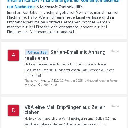
Email an Kontakt - manchmal geht nur Vorname, manchmal
nur Nachname
in
Microsoft Outlook Hilfe
Email an Kontakt - manchmal geht nur Vorname, manchmal nur
Nachname
: Hallo, Wenn ich eine neue Email verfasse und im
Empfängerfeld meine Kontakte eingeben möchte werden
manche nur bei Eingabe des Vornamens, andere nur bei
Eingabe des Nachnamens automatisch...
Serien-Email mit Anhang
Thema
(Office 365)
A
realisieren
Hallo, wir müssen jedes Jahr eine Email mit unserer aktuellen
Preisliste an über 300 Kunden versenden. Dazu können wir leider
nur Outlook...
Thema von:
Andreas7611
,
19. Februar 2025
, 1 Antwort(en), im Forum:
Microsoft Outlook Hilfe
VBA eine Mail Empfänger aus Zellen
Thema
D
ziehen
Hallo, aktuell habe ich alle Mail-Empfänger in einer Zelle (K11) mit
Semikolon getrennt stehen. Aktuell schaut es so aus: .To =...