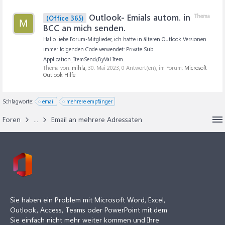
Outlook- Emials autom. in
Thema
(Office 365)
M
BCC an mich senden.
Hallo liebe Forum-Mitglieder, ich hatte in älteren Outlook Versionen
immer folgenden Code verwendet: Private Sub
Application_ItemSend(ByVal Item...
Thema von:
mihla
,
30. Mai 2023
, 0 Antwort(en), im Forum:
Microsoft
Outlook Hilfe
Schlagworte:
email
mehrere empfänger
Foren
...
Email an mehrere Adressaten
Sie haben ein Problem mit Microsoft Word, Excel,
Outlook, Access, Teams oder PowerPoint mit dem
Sie einfach nicht mehr weiter kommen und Ihre