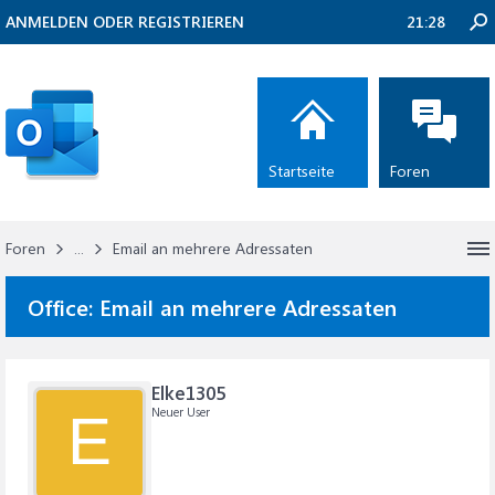
ANMELDEN ODER REGISTRIEREN
21:28
Startseite
Foren
Foren
...
Email an mehrere Adressaten
Office:
Email an mehrere Adressaten
Elke1305
Neuer User
E