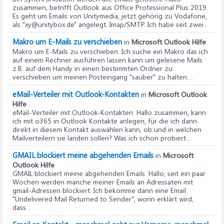
zusammen, betrifft Outlook aus Office Professional Plus 2019.
Es geht um Emails von Unitymedia, jetzt gehörig zu Vodafone,
als "xy@unitybox.de" angelegt. Imap/SMTP. Ich habe seit zwei...
Makro um E-Mails zu verschieben
in
Microsoft Outlook Hilfe
Makro um E-Mails zu verschieben
: Ich suche ein Makro das ich
auf einem Rechner ausführen lassen kann um gelesene Mails
z.B. auf dem Handy in einen bestimmten Ordner zu
verschieben um meinen Posteingang "sauber" zu halten....
eMail-Verteiler mit Outlook-Kontakten
in
Microsoft Outlook
Hilfe
eMail-Verteiler mit Outlook-Kontakten
: Hallo zusammen, kann
ich mit o365 in Outlook Kontakte anlegen, für die ich dann
direkt in diesem Kontakt auswählen kann, ob und in welchen
Mailverteilern sie landen sollen? Was ich schon probiert...
GMAIL blockiert meine abgehenden Emails
in
Microsoft
Outlook Hilfe
GMAIL blockiert meine abgehenden Emails
: Hallo, seit ein paar
Wochen werden manche meiner Emails an Adressaten mit
gmail-Adressen blockiert. Ich bekomme dann eine Email
"Undelivered Mail Returned to Sender", worin erklärt wird,
dass...