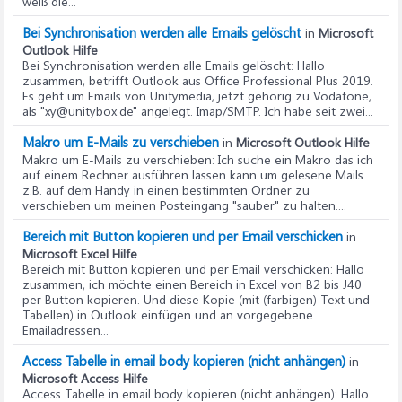
weiß die...
Bei Synchronisation werden alle Emails gelöscht
in
Microsoft
Outlook Hilfe
Bei Synchronisation werden alle Emails gelöscht
: Hallo
zusammen, betrifft Outlook aus Office Professional Plus 2019.
Es geht um Emails von Unitymedia, jetzt gehörig zu Vodafone,
als "xy@unitybox.de" angelegt. Imap/SMTP. Ich habe seit zwei...
Makro um E-Mails zu verschieben
in
Microsoft Outlook Hilfe
Makro um E-Mails zu verschieben
: Ich suche ein Makro das ich
auf einem Rechner ausführen lassen kann um gelesene Mails
z.B. auf dem Handy in einen bestimmten Ordner zu
verschieben um meinen Posteingang "sauber" zu halten....
Bereich mit Button kopieren und per Email verschicken
in
Microsoft Excel Hilfe
Bereich mit Button kopieren und per Email verschicken
: Hallo
zusammen, ich möchte einen Bereich in Excel von B2 bis J40
per Button kopieren. Und diese Kopie (mit (farbigen) Text und
Tabellen) in Outlook einfügen und an vorgegebene
Emailadressen...
Access Tabelle in email body kopieren (nicht anhängen)
in
Microsoft Access Hilfe
Access Tabelle in email body kopieren (nicht anhängen)
: Hallo