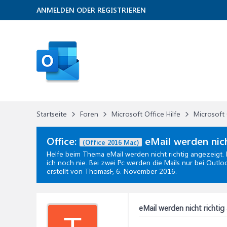
ANMELDEN ODER REGISTRIEREN
Startseite
Foren
Microsoft Office Hilfe
Microsoft 
Office:
eMail werden nich
(Office 2016 Mac)
Helfe beim Thema
eMail werden nicht richtig angezeigt.
ich noch nie. Bei zwei Pc werden die Mails nur bei Outloo
erstellt von ThomasF,
6. November 2016
.
eMail werden nicht richtig