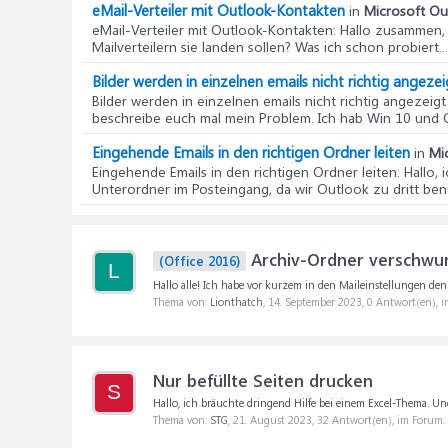
eMail-Verteiler mit Outlook-Kontakten
in
Microsoft Ou
eMail-Verteiler mit Outlook-Kontakten
: Hallo zusammen,
Mailverteilern sie landen sollen? Was ich schon probiert...
Bilder werden in einzelnen emails nicht richtig angezeig
Bilder werden in einzelnen emails nicht richtig angezeigt .
beschreibe euch mal mein Problem. Ich hab Win 10 und 
Eingehende Emails in den richtigen Ordner leiten
in
Mi
Eingehende Emails in den richtigen Ordner leiten
: Hallo,
Unterordner im Posteingang, da wir Outlook zu dritt benu
Archiv-Ordner verschwu
(Office 2016)
L
Hallo alle! Ich habe vor kurzem in den Maileinstellungen den
Thema von:
Lionthatch
,
14. September 2023
, 0 Antwort(en), 
Nur befüllte Seiten drucken
S
Hallo, ich bräuchte dringend Hilfe bei einem Excel-Thema. Und z
Thema von:
STG
,
21. August 2023
, 32 Antwort(en), im Forum: