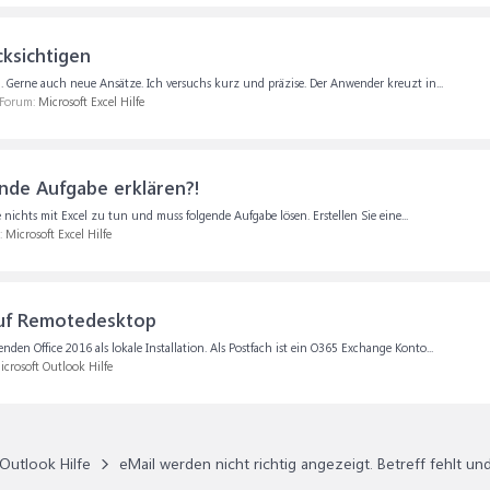
cksichtigen
m. Gerne auch neue Ansätze. Ich versuchs kurz und präzise. Der Anwender kreuzt in...
 Forum:
Microsoft Excel Hilfe
ende Aufgabe erklären?!
e nichts mit Excel zu tun und muss folgende Aufgabe lösen. Erstellen Sie eine...
:
Microsoft Excel Hilfe
auf Remotedesktop
en Office 2016 als lokale Installation. Als Postfach ist ein O365 Exchange Konto...
icrosoft Outlook Hilfe
Outlook Hilfe
eMail werden nicht richtig angezeigt. Betreff fehlt u