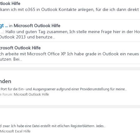
tlook Hilfe
 kann ich mit o365 in Outlook Kontakte anlegen, für die ich dann direk
t ...
in
Microsoft Outlook Hilfe
..
: Hallo und guten Tag zusammen, Ich stelle meine Frage hier in der Ho
Outlook 2013 und benutze...
crosoft Outlook Hilfe
 ich arbeite mit Microsoft Office XP. Ich habe grade in Outlook ein neues
tzen. Bei...
nden
 Port für die Ein- und Ausgangsserver aufgrund einer Providerumstellung für meine...
im Forum:
Microsoft Outlook Hilfe
war: Ich habe eine Datei erstellt mit etlichen Registerblättern. Jedes...
Microsoft Excel Hilfe