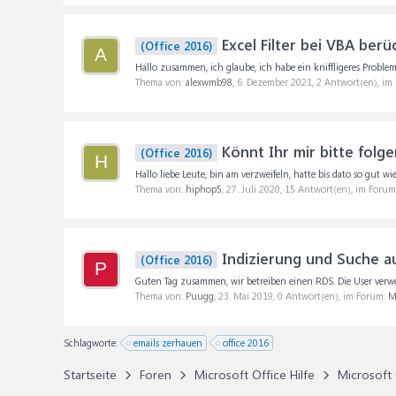
Excel Filter bei VBA berü
(Office 2016)
A
Hallo zusammen, ich glaube, ich habe ein kniffligeres Proble
Thema von:
alexwmb98
,
6. Dezember 2021
, 2 Antwort(en), im
Könnt Ihr mir bitte folg
(Office 2016)
H
Hallo liebe Leute, bin am verzweifeln, hatte bis dato so gut wi
Thema von:
hiphop5
,
27. Juli 2020
, 15 Antwort(en), im Forum
Indizierung und Suche 
(Office 2016)
P
Guten Tag zusammen, wir betreiben einen RDS. Die User verwend
Thema von:
Puugg
,
23. Mai 2019
, 0 Antwort(en), im Forum:
M
Schlagworte:
emails zerhauen
office 2016
Startseite
Foren
Microsoft Office Hilfe
Microsoft 