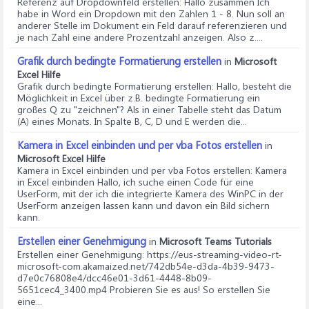
Referenz auf Dropdownfeld erstellen
: Hallo zusammen Ich
habe in Word ein Dropdown mit den Zahlen 1 - 8. Nun soll an
anderer Stelle im Dokument ein Feld darauf referenzieren und
je nach Zahl eine andere Prozentzahl anzeigen. Also z....
Grafik durch bedingte Formatierung erstellen
in
Microsoft
Excel Hilfe
Grafik durch bedingte Formatierung erstellen
: Hallo, besteht die
Möglichkeit in Excel über z.B. bedingte Formatierung ein
großes Q zu "zeichnen"? Als in einer Tabelle steht das Datum
(A) eines Monats. In Spalte B, C, D und E werden die...
Kamera in Excel einbinden und per vba Fotos erstellen
in
Microsoft Excel Hilfe
Kamera in Excel einbinden und per vba Fotos erstellen
: Kamera
in Excel einbinden Hallo, ich suche einen Code für eine
UserForm, mit der ich die integrierte Kamera des WinPC in der
UserForm anzeigen lassen kann und davon ein Bild sichern
kann.
Erstellen einer Genehmigung
in
Microsoft Teams Tutorials
Erstellen einer Genehmigung
: https://eus-streaming-video-rt-
microsoft-com.akamaized.net/742db54e-d3da-4b39-9473-
d7e0c76808e4/dcc46e01-3d61-4448-8b09-
5651cec4_3400.mp4 Probieren Sie es aus! So erstellen Sie
eine...