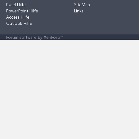
Excel Hilfe
SiteMap
PowerPoint Hilfe
Links
Access Hilfe
Outlook Hilfe
Forum software by XenForo™