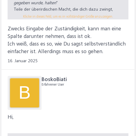
gegeben wurde, halten
"
Teile der überirdischen Macht, die dich dazu zwingt,
folgendes mit:
Klicke in dieses Feld, um es in vollständiger Größe anzuzeigen.
Das wird nichts, denn in deinem Design muss in jeder
Zwecks Eingabe der Zuständigkeit, kann man eine
Zelle eine Formel stehen, welche notgedrungen zerstört
würde, wenn "
die Namen dann manuell in Excel
Spalte darunter nehmen, dass ist ok.
eingetragen
" werden sollen. Das ginge nur auf einem
Ich weiß, dass es so, wie Du sagst selbstverständlich
Papier-Ausdruck.
einfacher ist. Allerdings muss es so gehen.
Ein Design, welches zweispaltig arbeitet (links die
16. Januar 2025
Kalenderdaten untereinander und rechts leere Zellen
fürs manuelle Eintragen) wäre dagegen so simpel zu
BoskoBiati
erstellen, dass sogar ich mit meinen verschütteten Excel-
Erfahrener User
B
Kenntissen das hinkriegen würde.
Hi,