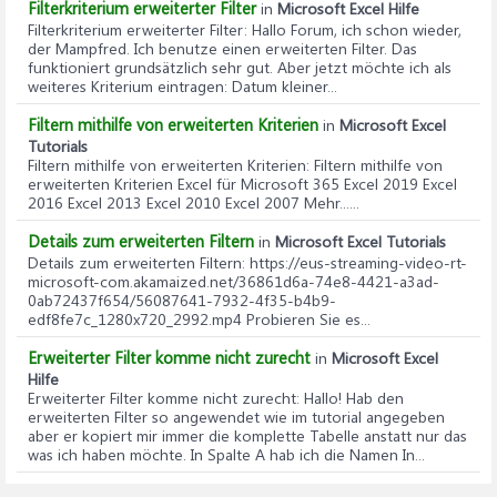
Filterkriterium erweiterter Filter
in
Microsoft Excel Hilfe
Filterkriterium erweiterter Filter
: Hallo Forum, ich schon wieder,
der Mampfred. Ich benutze einen erweiterten Filter. Das
funktioniert grundsätzlich sehr gut. Aber jetzt möchte ich als
weiteres Kriterium eintragen: Datum kleiner...
Filtern mithilfe von erweiterten Kriterien
in
Microsoft Excel
Tutorials
Filtern mithilfe von erweiterten Kriterien
: Filtern mithilfe von
erweiterten Kriterien Excel für Microsoft 365 Excel 2019 Excel
2016 Excel 2013 Excel 2010 Excel 2007 Mehr......
Details zum erweiterten Filtern
in
Microsoft Excel Tutorials
Details zum erweiterten Filtern
: https://eus-streaming-video-rt-
microsoft-com.akamaized.net/36861d6a-74e8-4421-a3ad-
0ab72437f654/56087641-7932-4f35-b4b9-
edf8fe7c_1280x720_2992.mp4 Probieren Sie es...
Erweiterter Filter komme nicht zurecht
in
Microsoft Excel
Hilfe
Erweiterter Filter komme nicht zurecht
: Hallo! Hab den
erweiterten Filter so angewendet wie im tutorial angegeben
aber er kopiert mir immer die komplette Tabelle anstatt nur das
was ich haben möchte. In Spalte A hab ich die Namen In...