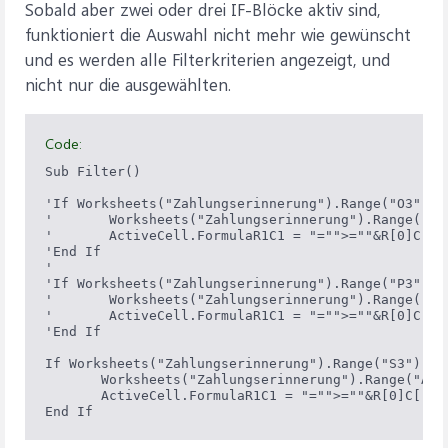
Sobald aber zwei oder drei IF-Blöcke aktiv sind,
funktioniert die Auswahl nicht mehr wie gewünscht
und es werden alle Filterkriterien angezeigt, und
nicht nur die ausgewählten.
Code:
Sub Filter()

'If Worksheets("Zahlungserinnerung").Range("O3").Va
'       Worksheets("Zahlungserinnerung").Range("AA3
'       ActiveCell.FormulaR1C1 = "="">=""&R[0]C[-12
'End If

'

'If Worksheets("Zahlungserinnerung").Range("P3").Va
'       Worksheets("Zahlungserinnerung").Range("AB3
'       ActiveCell.FormulaR1C1 = "="">=""&R[0]C[-12
'End If

If Worksheets("Zahlungserinnerung").Range("S3").Val
       Worksheets("Zahlungserinnerung").Range("AE3"
       ActiveCell.FormulaR1C1 = "="">=""&R[0]C[-12]