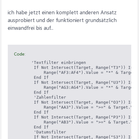
ich habe jetzt einen komplett anderen Ansatz
ausprobiert und der funktioniert grundsätzlich
einwandfrei bis auf...
Code:
       'Textfilter einbringen

        If Not Intersect(Target, Range("T3")) Is No
            Range("AF3:AF4").Value = "*" & Target.V
        End If

        If Not Intersect(Target, Range("U3")) Is No
            Range("AG3:AG4").Value = "*" & Target.V
        End If

        'Zahlenfilter

        If Not Intersect(Target, Range("O3")) Is No
            Range("AA3").Value = ">=" & Target.Valu
        End If

        If Not Intersect(Target, Range("P3")) Is No
            Range("AB3").Value = ">=" & Target.Valu
        End If

        'Datumsfilter

        If Not Intersect(Target, Range("S3")) Is No