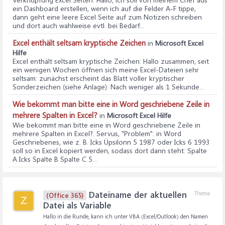
ein Dashboard erstellen, wenn ich auf die Felder A-F tippe,
dann geht eine leere Excel Seite auf zum Notizen schreiben
und dort auch wahlweise evtl. bei Bedarf...
Excel enthält seltsam kryptische Zeichen
in
Microsoft Excel
Hilfe
Excel enthält seltsam kryptische Zeichen
: Hallo zusammen, seit
ein wenigen Wochen öffnen sich meine Excel-Dateien sehr
seltsam: zunächst erscheint das Blatt voller kryptischer
Sonderzeichen (siehe Anlage). Nach weniger als 1 Sekunde...
Wie bekommt man bitte eine in Word geschriebene Zeile in
mehrere Spalten in Excel?
in
Microsoft Excel Hilfe
Wie bekommt man bitte eine in Word geschriebene Zeile in
mehrere Spalten in Excel?
: Servus, "Problem": in Word
Geschriebenes, wie z. B. Icks Üpsilonn 5 1987 oder Icks 6 1993
soll so in Excel kopiert werden, sodass dort dann steht: Spalte
A Icks Spalte B Spalte C 5...
Dateiname der aktuellen
Thema
(Office 365)
Z
Datei als Variable
Hallo in die Runde, kann ich unter VBA (Excel/Outlook) den Namen