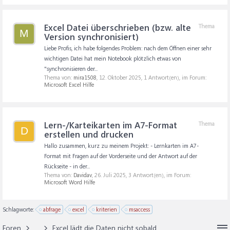
Excel Datei überschrieben (bzw. alte
Thema
M
Version synchronisiert)
Liebe Profis, ich habe folgendes Problem: nach dem Öffnen einer sehr
wichtigen Datei hat mein Notebook plötzlich etwas von
"synchronisieren der...
Thema von:
mira1508
,
12. Oktober 2025
, 1 Antwort(en), im Forum:
Microsoft Excel Hilfe
Lern-/Karteikarten im A7-Format
Thema
D
erstellen und drucken
Hallo zusammen, kurz zu meinem Projekt: - Lernkarten im A7-
Format mit Fragen auf der Vorderseite und der Antwort auf der
Rückseite - in der...
Thema von:
Davidav
,
26. Juli 2025
, 3 Antwort(en), im Forum:
Microsoft Word Hilfe
Schlagworte:
abfrage
excel
kriterien
msaccess
Foren
...
Excel lädt die Daten nicht sobald