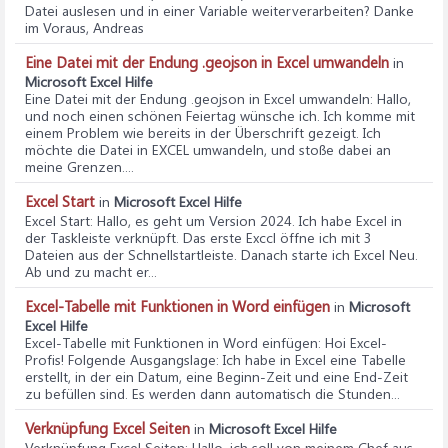
Datei auslesen und in einer Variable weiterverarbeiten? Danke
im Voraus, Andreas
Eine Datei mit der Endung .geojson in Excel umwandeln
in
Microsoft Excel Hilfe
Eine Datei mit der Endung .geojson in Excel umwandeln
: Hallo,
und noch einen schönen Feiertag wünsche ich. Ich komme mit
einem Problem wie bereits in der Überschrift gezeigt. Ich
möchte die Datei in EXCEL umwandeln, und stoße dabei an
meine Grenzen....
Excel Start
in
Microsoft Excel Hilfe
Excel Start
: Hallo, es geht um Version 2024. Ich habe Excel in
der Taskleiste verknüpft. Das erste Exccl öffne ich mit 3
Dateien aus der Schnellstartleiste. Danach starte ich Excel Neu.
Ab und zu macht er...
Excel-Tabelle mit Funktionen in Word einfügen
in
Microsoft
Excel Hilfe
Excel-Tabelle mit Funktionen in Word einfügen
: Hoi Excel-
Profis! Folgende Ausgangslage: Ich habe in Excel eine Tabelle
erstellt, in der ein Datum, eine Beginn-Zeit und eine End-Zeit
zu befüllen sind. Es werden dann automatisch die Stunden...
Verknüpfung Excel Seiten
in
Microsoft Excel Hilfe
Verknüpfung Excel Seiten
: Hallo, ich soll von meinem Chef aus