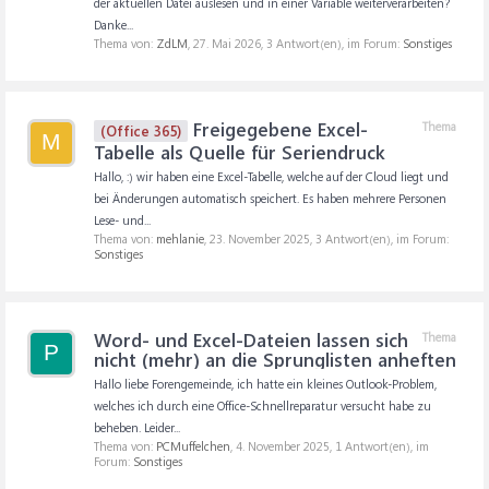
der aktuellen Datei auslesen und in einer Variable weiterverarbeiten?
Danke...
Thema von:
ZdLM
,
27. Mai 2026
, 3 Antwort(en), im Forum:
Sonstiges
Freigegebene Excel-
Thema
(Office 365)
M
Tabelle als Quelle für Seriendruck
Hallo, :) wir haben eine Excel-Tabelle, welche auf der Cloud liegt und
bei Änderungen automatisch speichert. Es haben mehrere Personen
Lese- und...
Thema von:
mehlanie
,
23. November 2025
, 3 Antwort(en), im Forum:
Sonstiges
Word- und Excel-Dateien lassen sich
Thema
P
nicht (mehr) an die Sprunglisten anheften
Hallo liebe Forengemeinde, ich hatte ein kleines Outlook-Problem,
welches ich durch eine Office-Schnellreparatur versucht habe zu
beheben. Leider...
Thema von:
PCMuffelchen
,
4. November 2025
, 1 Antwort(en), im
Forum:
Sonstiges